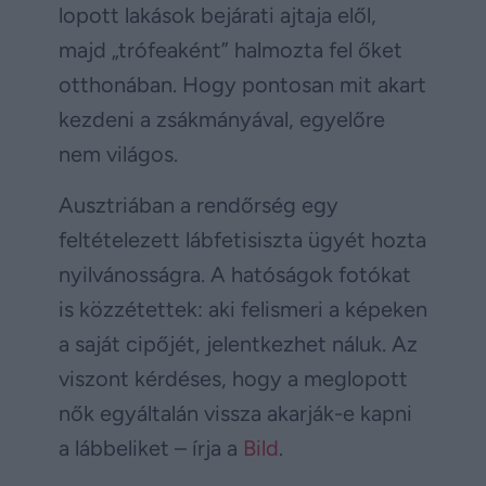
lopott lakások bejárati ajtaja elől,
majd „trófeaként” halmozta fel őket
otthonában. Hogy pontosan mit akart
kezdeni a zsákmányával, egyelőre
nem világos.
Ausztriában a rendőrség egy
feltételezett lábfetisiszta ügyét hozta
nyilvánosságra. A hatóságok fotókat
is közzétettek: aki felismeri a képeken
a saját cipőjét, jelentkezhet náluk. Az
viszont kérdéses, hogy a meglopott
nők egyáltalán vissza akarják-e kapni
a lábbeliket – írja a
Bild
.