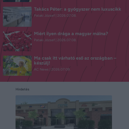
Takács Péter: a gyógyszer nem luxuscikk
Pataki József
2026.07.08.
Miért ilyen drága a magyar málna?
Pataki József
2026.07.08.
Ma csak itt várható eső az országban –
készülj!
AC News
2026.07.09.
Hirdetés