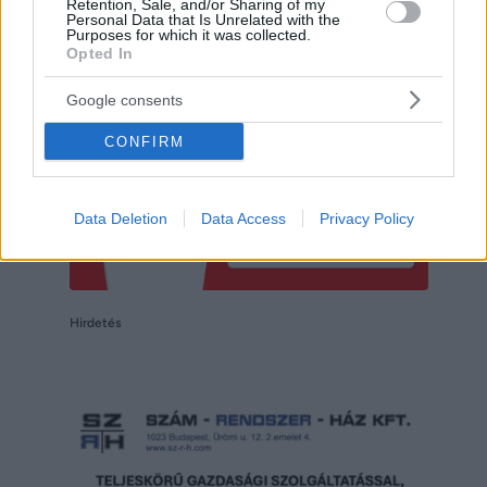
Retention, Sale, and/or Sharing of my
Personal Data that Is Unrelated with the
Purposes for which it was collected.
Opted In
Google consents
CONFIRM
Data Deletion
Data Access
Privacy Policy
Hirdetés