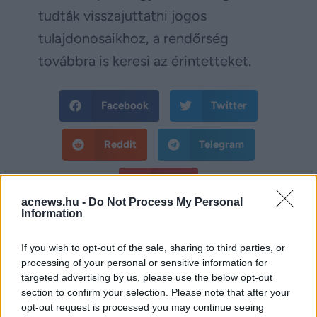
tudták visszajuttatni jogos
tulajdonosaikhoz, a rendőrség
továbbra is keresi az érintetteket.
Facebook
Twitter
Reddit
Telegram
Email
acnews.hu -
Do Not Process My Personal
Hirdetés
Information
If you wish to opt-out of the sale, sharing to third parties, or
processing of your personal or sensitive information for
targeted advertising by us, please use the below opt-out
section to confirm your selection. Please note that after your
opt-out request is processed you may continue seeing