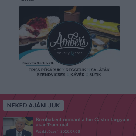
NEKED AJÁNLJUK
Bombaként robbant a hír: Castro tárgyalni
akar Trumppal
Pataki József
2026.07.08.