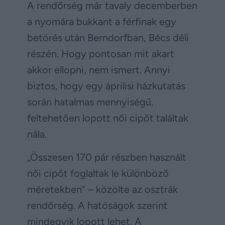
A rendőrség már tavaly decemberben
a nyomára bukkant a férfinak egy
betörés után Berndorfban, Bécs déli
részén. Hogy pontosan mit akart
akkor ellopni, nem ismert. Annyi
biztos, hogy egy áprilisi házkutatás
során hatalmas mennyiségű,
feltehetően lopott női cipőt találtak
nála.
„Összesen 170 pár részben használt
női cipőt foglaltak le különböző
méretekben” – közölte az osztrák
rendőrség. A hatóságok szerint
mindegyik lopott lehet. A