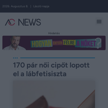
2026. Augusztus 8. | László napja
Hirdetés
170 pár női cipőt lopott
el a lábfetisiszta