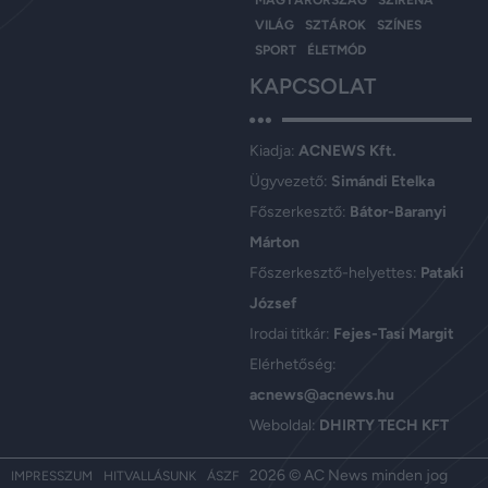
MAGYARORSZÁG
SZIRÉNA
VILÁG
SZTÁROK
SZÍNES
SPORT
ÉLETMÓD
KAPCSOLAT
Kiadja:
ACNEWS Kft.
Ügyvezető:
Simándi Etelka
Főszerkesztő:
Bátor-Baranyi
Márton
Főszerkesztő-helyettes:
Pataki
József
Irodai titkár:
Fejes-Tasi Margit
Elérhetőség:
acnews@acnews.hu
Weboldal:
DHIRTY TECH KFT
2026 © AC News minden jog
IMPRESSZUM
HITVALLÁSUNK
ÁSZF