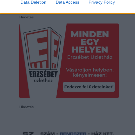
Data Deletion
Data Access
Privacy Policy
Hirdetés
Hirdetés