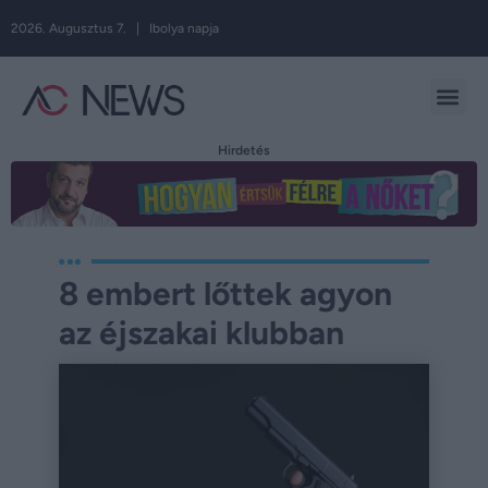
2026. Augusztus 7. | Ibolya napja
Hirdetés
8 embert lőttek agyon
az éjszakai klubban