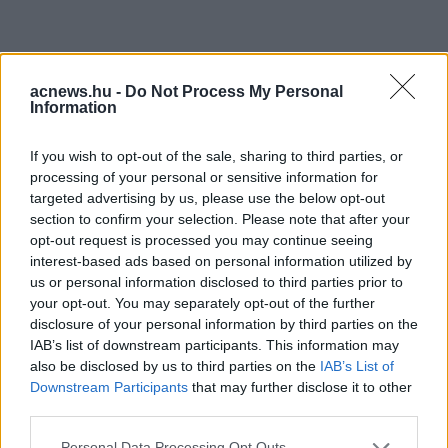
acnews.hu -
Do Not Process My Personal
Information
If you wish to opt-out of the sale, sharing to third parties, or
processing of your personal or sensitive information for
targeted advertising by us, please use the below opt-out
Facebook
Twitter
section to confirm your selection. Please note that after your
opt-out request is processed you may continue seeing
interest-based ads based on personal information utilized by
Reddit
Telegram
us or personal information disclosed to third parties prior to
your opt-out. You may separately opt-out of the further
Email
disclosure of your personal information by third parties on the
IAB’s list of downstream participants. This information may
Hirdetés
also be disclosed by us to third parties on the
IAB’s List of
Downstream Participants
that may further disclose it to other
third parties.
Please note that this website/app uses one or more Google
Personal Data Processing Opt Outs