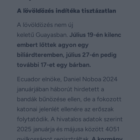
A lövöldözés indítéka tisztázatlan
A lövöldözés nem új
keletű Guayasban.
Július 19-én kilenc
embert lőttek agyon egy
biliárdteremben, július 27-én pedig
további 17-et egy bárban.
Ecuador elnöke, Daniel Noboa 2024
januárjában háborút hirdetett a
bandák bűnözése ellen, de a fokozott
katonai jelenlét ellenére az erőszak
folytatódik. A hivatalos adatok szerint
2025 januárja és májusa között 4051
gyilkosságot regisztráltak.
A kormány