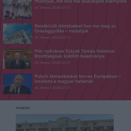
Mutatjuk, hol lesz ma szükséged esernyőre
AC News
2026.07.07.
Rendkívüli döntéseket hoz ma meg az
Országgyűlés – mutatjuk
AC News
2026.07.07.
Már nyilvános Sulyok Tamás Velencei
Bizottságnak küldött beadványa
AC News
2026.07.07.
Putyin támadásokat tervez Európában –
incidens a magyar határnál
AC News
2026.07.07.
Hirdetés