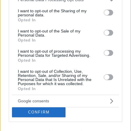
services and may gather and store information including but
not limited to your visit or usage behaviour. You may click to
I want to opt-out of the Sharing of my
personal data.
grant or deny consent to Google and its third-party tags to
Opted In
use your data for below specified purposes in below Google
consent section.
I want to opt-out of the Sale of my
Personal Data.
Opted In
I want to opt-out of processing my
Personal Data for Targeted Advertising.
Opted In
Hirdetés
I want to opt-out of Collection, Use,
Retention, Sale, and/or Sharing of my
Personal Data that Is Unrelated with the
Purposes for which it was collected.
Opted In
Google consents
CONFIRM