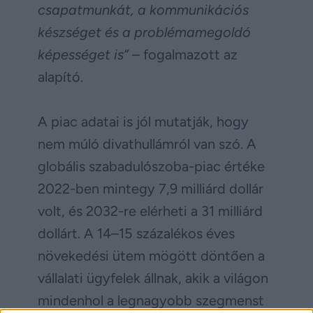
csapatmunkát, a kommunikációs
készséget és a problémamegoldó
képességet is”
– fogalmazott az
alapító.
A piac adatai is jól mutatják, hogy
nem múló divathullámról van szó. A
globális szabadulószoba-piac értéke
2022-ben mintegy 7,9 milliárd dollár
volt, és 2032-re elérheti a 31 milliárd
dollárt. A 14–15 százalékos éves
növekedési ütem mögött döntően a
vállalati ügyfelek állnak, akik a világon
mindenhol a legnagyobb szegmenst