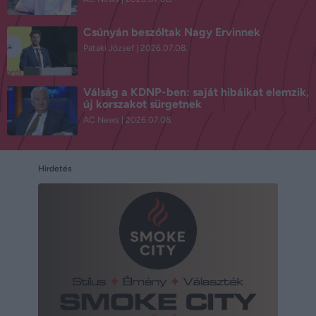
Csúnyán beszóltak Nagy Ervinnek
Pataki József
2026.07.08.
Válság a KDNP-ben: saját hibáikat elemzik,
új korszakot sürgetnek
AC News
2026.07.08.
Hirdetés