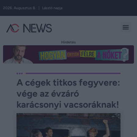
2026. Augusztus 8. | László napja
Hirdetés
A cégek titkos fegyvere:
vége az évzáró
karácsonyi vacsoráknak!