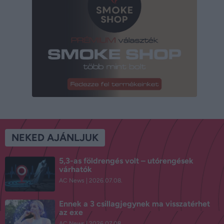
NEKED AJÁNLJUK
5,3-as földrengés volt – utórengések
várhatók
AC News
2026.07.08.
Ennek a 3 csillagjegynek ma visszatérhet
az exe
AC News
2026.07.08.