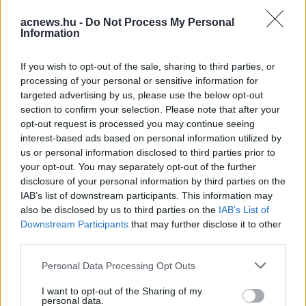
adják.
acnews.hu -
Do Not Process My Personal
Information
Facebook
Twitter
If you wish to opt-out of the sale, sharing to third parties, or
processing of your personal or sensitive information for
Reddit
Telegram
targeted advertising by us, please use the below opt-out
section to confirm your selection. Please note that after your
opt-out request is processed you may continue seeing
Email
interest-based ads based on personal information utilized by
us or personal information disclosed to third parties prior to
Hirdetés
your opt-out. You may separately opt-out of the further
disclosure of your personal information by third parties on the
IAB’s list of downstream participants. This information may
also be disclosed by us to third parties on the
IAB’s List of
Downstream Participants
that may further disclose it to other
third parties.
Please note that this website/app uses one or more Google
Personal Data Processing Opt Outs
services and may gather and store information including but
not limited to your visit or usage behaviour. You may click to
I want to opt-out of the Sharing of my
personal data.
grant or deny consent to Google and its third-party tags to