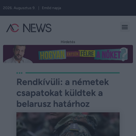
2026. Augusztus 9. | Emőd napja
Hirdetés
Rendkívüli: a németek
csapatokat küldtek a
belarusz határhoz