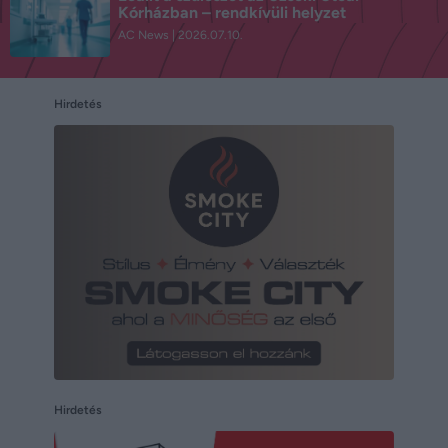
Kórházban – rendkívüli helyzet
AC News
2026.07.10.
Hirdetés
Hirdetés