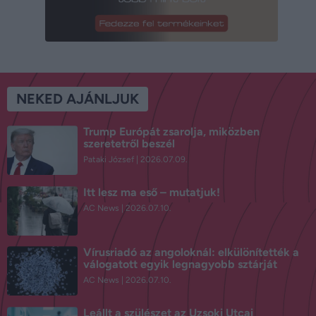
NEKED AJÁNLJUK
Trump Európát zsarolja, miközben
szeretetről beszél
Pataki József
2026.07.09.
Itt lesz ma eső – mutatjuk!
AC News
2026.07.10.
Vírusriadó az angoloknál: elkülönítették a
válogatott egyik legnagyobb sztárját
AC News
2026.07.10.
Leállt a szülészet az Uzsoki Utcai