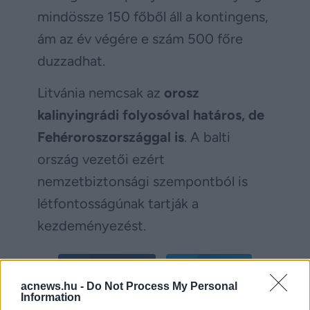
mindössze 150 főből áll a kontingens,
ám az év végére e szám 500 főre
duzzadhat.
Litvánia nemcsak az
orosz
kalinyingrádi folyosóval határos, de
Fehéroroszországgal is
. A balti
ország vezetői ezért
nemzetbiztonsági szempontból is
létfontosságúnak tartják a
kezdeményezést.
Facebook
Twitter
acnews.hu -
Do Not Process My Personal
Information
Reddit
Telegram