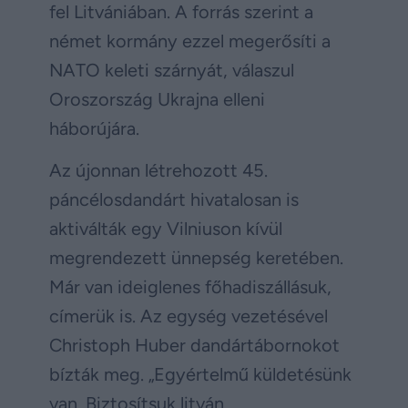
fel Litvániában. A forrás szerint a
német kormány ezzel megerősíti a
NATO keleti szárnyát, válaszul
Oroszország Ukrajna elleni
háborújára.
Az újonnan létrehozott 45.
páncélosdandárt hivatalosan is
aktiválták egy Vilniuson kívül
megrendezett ünnepség keretében.
Már van ideiglenes főhadiszállásuk,
címerük is. Az egység vezetésével
Christoph Huber dandártábornokot
bízták meg. „Egyértelmű küldetésünk
van. Biztosítsuk litván