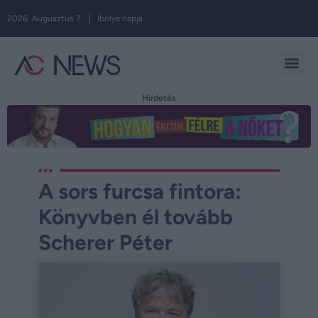
2026. Augusztus 7. | Ibolya napja
Hirdetés
A sors furcsa fintora:
Könyvben él tovább
Scherer Péter