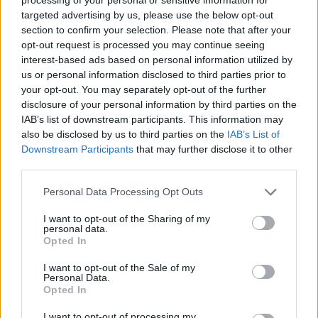
targeted advertising by us, please use the below opt-out
A magánkiadás-mentő HM Könyvek
section to confirm your selection. Please note that after your
gondozásában készült 42 év és a 42
opt-out request is processed you may continue seeing
interest-based ads based on personal information utilized by
év – Mi lett volna, ha… ? folytatása, a
us or personal information disclosed to third parties prior to
42 év – Mi lesz, ha… ? a 31. Budapesti
your opt-out. You may separately opt-out of the further
disclosure of your personal information by third parties on the
Nemzetközi Könyvfesztiválon debütál
IAB’s list of downstream participants. This information may
október 1-én, immáron Scherer Péter
also be disclosed by us to third parties on the
IAB’s List of
Downstream Participants
that may further disclose it to other
emlékének ajánlva.
third parties.
Please note that this website/app uses one or more Google
Personal Data Processing Opt Outs
Facebook
Twitter
services and may gather and store information including but
not limited to your visit or usage behaviour. You may click to
I want to opt-out of the Sharing of my
personal data.
grant or deny consent to Google and its third-party tags to
Opted In
Reddit
Telegram
use your data for below specified purposes in below Google
consent section.
I want to opt-out of the Sale of my
Personal Data.
Email
Opted In
Hirdetés
I want to opt-out of processing my