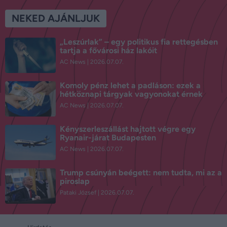
NEKED AJÁNLJUK
„Leszúrlak” – egy politikus fia rettegésben
tartja a fővárosi ház lakóit
AC News
2026.07.07.
Komoly pénz lehet a padláson: ezek a
hétköznapi tárgyak vagyonokat érnek
AC News
2026.07.07.
Kényszerleszállást hajtott végre egy
Ryanair-járat Budapesten
AC News
2026.07.07.
Trump csúnyán beégett: nem tudta, mi az a
piroslap
Pataki József
2026.07.07.