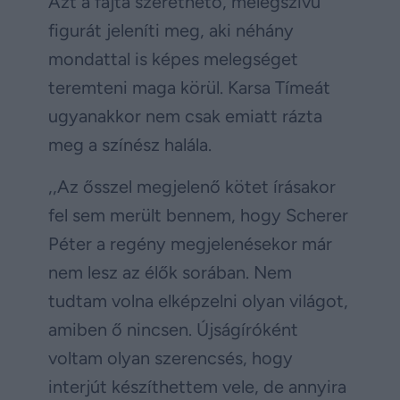
Azt a fajta szerethető, melegszívű
figurát jeleníti meg, aki néhány
mondattal is képes melegséget
teremteni maga körül. Karsa Tímeát
ugyanakkor nem csak emiatt rázta
meg a színész halála.
,,Az ősszel megjelenő kötet írásakor
fel sem merült bennem, hogy Scherer
Péter a regény megjelenésekor már
nem lesz az élők sorában. Nem
tudtam volna elképzelni olyan világot,
amiben ő nincsen. Újságíróként
voltam olyan szerencsés, hogy
interjút készíthettem vele, de annyira