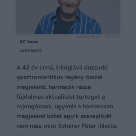
Scherer Péter / Fotó: RTL
AC News
Szerkesztő
A 42 év című, trilógiává duzzadó
gasztromantikus regény ősszel
megjelenő, harmadik része
fájdalmas aktualitást tartogat a
rajongóknak, ugyanis a hamarosan
megjelenő kötet egyik szereplőjét
nem más, mint Scherer Péter ihlette.