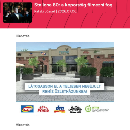
Stallone 80: a koporsóig filmezni fog
Pataki József
2026.07.06.
Hirdetés
Hirdetés