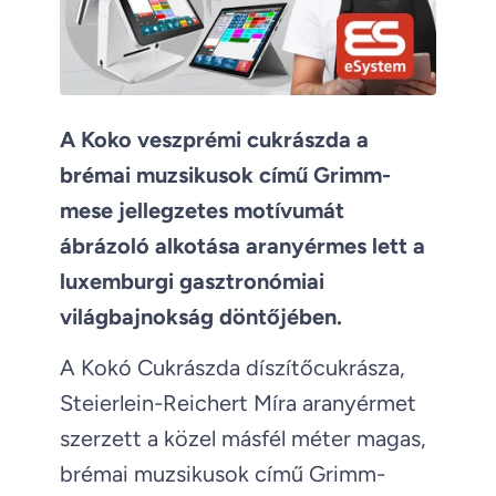
A Koko veszprémi cukrászda a
brémai muzsikusok című Grimm-
mese jellegzetes motívumát
ábrázoló alkotása aranyérmes lett a
luxemburgi gasztronómiai
világbajnokság döntőjében.
A Kokó Cukrászda díszítőcukrásza,
Steierlein-Reichert Míra aranyérmet
szerzett a közel másfél méter magas,
brémai muzsikusok című Grimm-