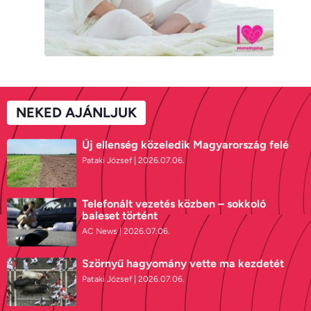
NEKED AJÁNLJUK
Új ellenség közeledik Magyarország felé
Pataki József
2026.07.06.
Telefonált vezetés közben – sokkoló
baleset történt
AC News
2026.07.06.
Szörnyű hagyomány vette ma kezdetét
Pataki József
2026.07.06.