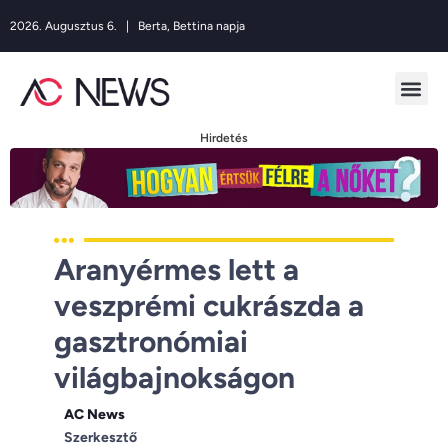
2026. Augusztus 6. | Berta, Bettina napja
Hirdetés
Aranyérmes lett a
veszprémi cukrászda a
gasztronómiai
világbajnokságon
AC News
Szerkesztő