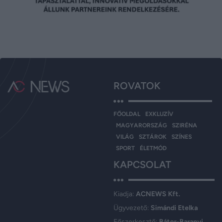
ROVATOK
FŐOLDAL
EXKLUZÍV
MAGYARORSZÁG
SZIRÉNA
VILÁG
SZTÁROK
SZÍNES
SPORT
ÉLETMÓD
KAPCSOLAT
Kiadja:
ACNEWS Kft.
Ügyvezető:
Simándi Etelka
Főszerkesztő:
Bátor-Baranyi