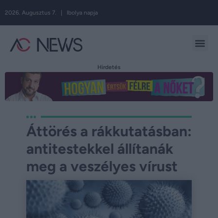
2026. Augusztus 7. | Ibolya napja
Hirdetés
Áttörés a rákkutatásban:
antitestekkel állítanák
meg a veszélyes vírust