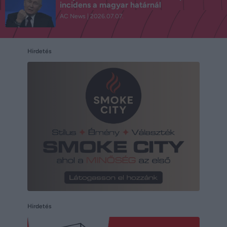
incidens a magyar határnál
AC News
2026.07.07.
Hirdetés
Hirdetés