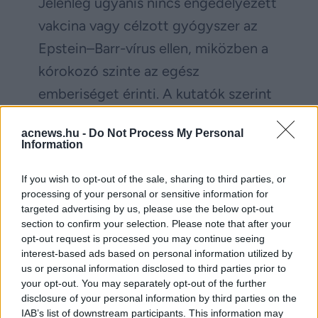
Jelenleg ugyanis nincs engedélyezett
vakcina vagy célzott gyógyszer az
Epstein–Barr-vírus ellen, miközben a
kórokozó szinte az egész
emberiséget érinti. A kutatók szerint
a mostani eredmények különösen
acnews.hu -
Do Not Process My Personal
fontosak lehetnek azok számára, akik
Information
legyengült immunrendszerrel élnek,
If you wish to opt-out of the sale, sharing to third parties, or
náluk ugyanis a vírus újraaktiválódása
processing of your personal or sensitive information for
komoly egészségügyi kockázatot
targeted advertising by us, please use the below opt-out
section to confirm your selection. Please note that after your
jelenthet.
opt-out request is processed you may continue seeing
interest-based ads based on personal information utilized by
us or personal information disclosed to third parties prior to
Facebook
Twitter
your opt-out. You may separately opt-out of the further
disclosure of your personal information by third parties on the
Reddit
Telegram
IAB’s list of downstream participants. This information may