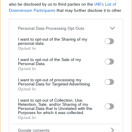
also be disclosed by us to third parties on the
IAB’s List of
Downstream Participants
that may further disclose it to other
Email
third parties.
Hirdetés
Please note that this website/app uses one or more Google
Personal Data Processing Opt Outs
services and may gather and store information including but
not limited to your visit or usage behaviour. You may click to
I want to opt-out of the Sharing of my
personal data.
grant or deny consent to Google and its third-party tags to
Opted In
use your data for below specified purposes in below Google
consent section.
I want to opt-out of the Sale of my
Personal Data.
Opted In
I want to opt-out of processing my
Personal Data for Targeted Advertising.
Opted In
I want to opt-out of Collection, Use,
Retention, Sale, and/or Sharing of my
Personal Data that Is Unrelated with the
Purposes for which it was collected.
Hirdetés
Opted In
Google consents