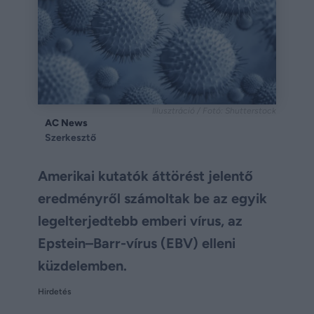
Illusztráció / Fotó: Shutterstock
AC News
Szerkesztő
Amerikai kutatók áttörést jelentő
eredményről számoltak be az egyik
legelterjedtebb emberi vírus, az
Epstein–Barr-vírus (EBV) elleni
küzdelemben.
Hirdetés