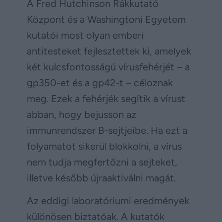
A Fred Hutchinson Rákkutató
Központ és a Washingtoni Egyetem
kutatói most olyan emberi
antitesteket fejlesztettek ki, amelyek
két kulcsfontosságú vírusfehérjét – a
gp350-et és a gp42-t – céloznak
meg. Ezek a fehérjék segítik a vírust
abban, hogy bejusson az
immunrendszer B-sejtjeibe. Ha ezt a
folyamatot sikerül blokkolni, a vírus
nem tudja megfertőzni a sejteket,
illetve később újraaktiválni magát.
Az eddigi laboratóriumi eredmények
különösen biztatóak. A kutatók