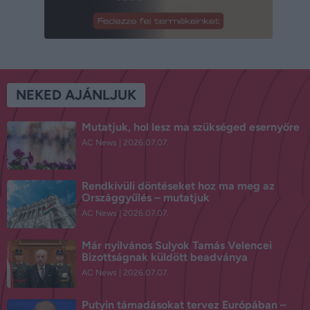
NEKED AJÁNLJUK
Mutatjuk, hol lesz ma szükséged esernyőre
AC News
2026.07.07.
Rendkívüli döntéseket hoz ma meg az
Országgyűlés – mutatjuk
AC News
2026.07.07.
Már nyilvános Sulyok Tamás Velencei
Bizottságnak küldött beadványa
AC News
2026.07.07.
Putyin támadásokat tervez Európában –