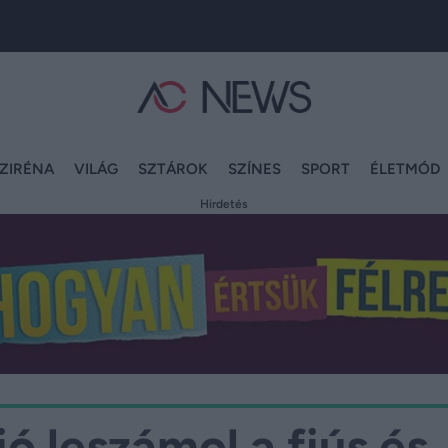
ZIRÉNA
VILÁG
SZTÁROK
SZÍNES
SPORT
ÉLETMÓD
Hirdetés
ó leszámol a fiús és