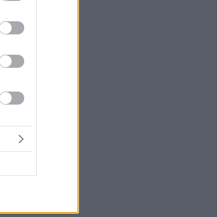
elyek
utatása.
a
re, mint
ontos:
a STEM
 jó