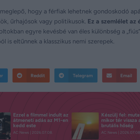
meglepő, hogy a férfiak lehetnek gondoskodó apá
ök, űrhajósok vagy politikusok.
Ez a szemlélet az 
oltokban egyre kevésbé van éles különbség a „fiús”
ól is eltűnnek a klasszikus nemi szerepek.
er
Reddit
Telegram
Email
Ezzel a filmmel indult az
Készülj fel: muta
átmeneti adás az M1-en
mikor tér vissza 
kedd este
brutális hőség
AC News
2026.07.08.
AC News
2026.07.08