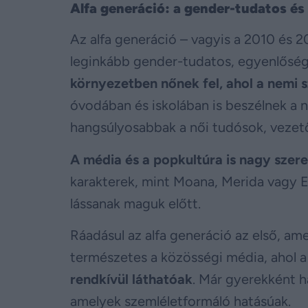
Alfa generáció: a gender-tudatos é
Az alfa generáció – vagyis a 2010 és 
leginkább gender-tudatos, egyenlőség
környezetben nőnek fel, ahol a nemi
óvodában és iskolában is beszélnek a
hangsúlyosabbak a női tudósok, vezet
A média és a popkultúra is nagy szere
karakterek, mint Moana, Merida vagy El
lássanak maguk előtt.
Ráadásul az alfa generáció az első, amel
természetes a közösségi média, ahol 
rendkívül láthatóak
. Már gyerekként h
amelyek szemléletformáló hatásúak.