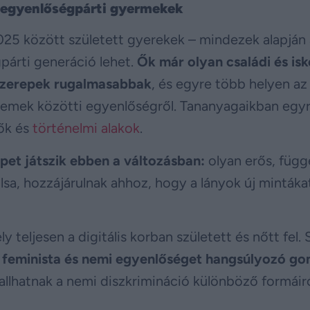
s egyenlőségpárti gyermekek
2025 között született gyerekek – mindezek alapján 
párti generáció lehet.
Ők már olyan családi és isk
 szerepek rugalmasabbak
, és egyre több helyen az
 nemek közötti egyenlőségről. Tananyagaikban egy
ők és
történelmi alakok
.
pet játszik ebben a változásban:
olyan erős, függ
sa, hozzájárulnak ahhoz, hogy a lányok új mintáka
y teljesen a digitális korban született és nőtt fel
a
feminista és nemi egyenlőséget hangsúlyozó go
allhatnak a nemi diszkrimináció különböző formáiró