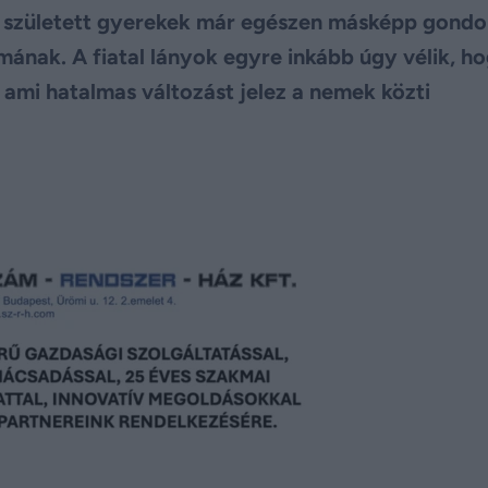
án született gyerekek már egészen másképp gond
kmának. A fiatal lányok egyre inkább úgy vélik, h
 ami hatalmas változást jelez a nemek közti