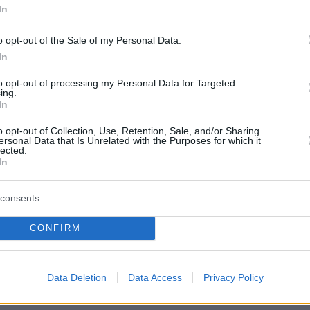
In
ományok, matematika) területeken.
Bár az elmúlt
nbség
, 2021-ben még mindig csak a STEM-munkah
o opt-out of the Sale of my Personal Data.
In
ovitch szerint a kulcs a megfelelő példaképek bem
to opt-out of processing my Personal Data for Targeted
etten fiús dolognak tartották, amit a média és 
ing.
In
 ma már a lányok is kezdenek úgy tekinteni a nők
o opt-out of Collection, Use, Retention, Sale, and/or Sharing
ersonal Data that Is Unrelated with the Purposes for which it
lected.
In
öbbet látnak női tudósokat a való életben, de akár
vagy Ada Twist, a tudós.
consents
szülők és pedagógusok szerepe most különösen f
CONFIRM
ra, hogy támogassák a lányokat, ha érdeklődnek 
 női példaképeket, és kerüljük a nemi alapú, akár
Data Deletion
Data Access
Privacy Policy
ásokat.”