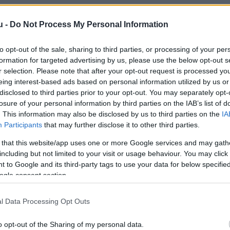
u -
Do Not Process My Personal Information
boo Patel, Judith Danovitch és Nick Noles
257 óvo
to opt-out of the sale, sharing to third parties, or processing of your per
formation for targeted advertising by us, please use the below opt-out s
 képeket különböző felnőttekről
, majd megkérdez
r selection. Please note that after your opt-out request is processed y
 és kitől szeretnének tanulni. Az eredmény érdekes
eing interest-based ads based on personal information utilized by us or
disclosed to third parties prior to your opt-out. You may separately opt-
losure of your personal information by third parties on the IAB’s list of
 felnőttet választotta, akinek a neme megegyez
. This information may also be disclosed by us to third parties on the
IA
iúk úgy gondolták, hogy a férfiak értenek jobban a
Participants
that may further disclose it to other third parties.
műen a nőket tartották tudósabbnak.
 that this website/app uses one or more Google services and may gath
including but not limited to your visit or usage behaviour. You may click 
kek gondolkodásában: a lányok kezdik úgy látni, 
 to Google and its third-party tags to use your data for below specifi
ogle consent section.
 szeretnének tanulni”
– tette hozzá a kutató.
EM területeken
l Data Processing Opt Outs
sökkenteni a nemek közti egyenlőtlenséget a STEM
o opt-out of the Sharing of my personal data.