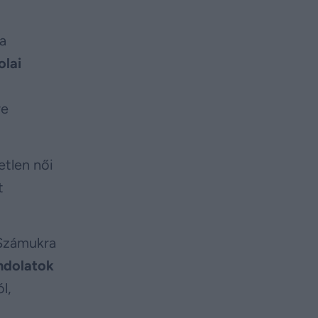
a
olai
re
etlen női
t
. Számukra
ndolatok
l,