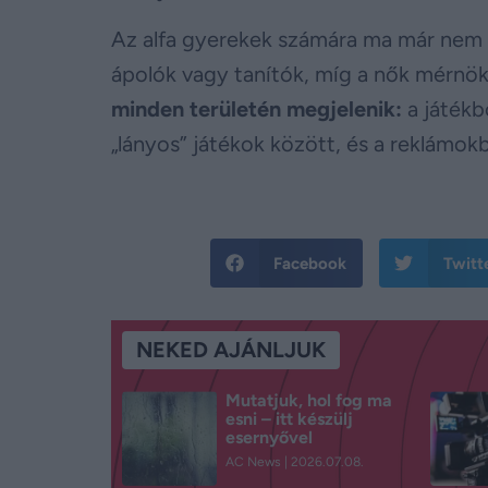
Az alfa gyerekek számára ma már nem 
ápolók vagy tanítók, míg a nők mérnök
minden területén megjelenik:
a játékb
„lányos” játékok között, és a reklámokb
Facebook
Twitt
NEKED AJÁNLJUK
Mutatjuk, hol fog ma
esni – itt készülj
esernyővel
AC News
2026.07.08.