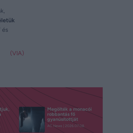
k,
életük
 és
(VIA)
tjuk,
Megölték a monacói
a
robbantás fő
gyanúsítottját
.
AC News
2026.07.08.