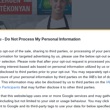
u -
Do Not Process My Personal Information
to opt-out of the sale, sharing to third parties, or processing of your per
formation for targeted advertising by us, please use the below opt-out s
r selection. Please note that after your opt-out request is processed y
ett található, sült krumpliként kerül a tányérra, é
eing interest-based ads based on personal information utilized by us or
tosan itt kezdődik a félreértés: az édesburgonyán
disclosed to third parties prior to your opt-out. You may separately opt-
losure of your personal information by third parties on the IAB’s list of
burgonyához. Botanikai szempontból ugyanis nem is
. This information may also be disclosed by us to third parties on the
IA
g túlnőtt az egyszerű food-trenden, és igazi kony
Participants
that may further disclose it to other third parties.
 that this website/app uses one or more Google services and may gath
including but not limited to your visit or usage behaviour. You may click 
 to Google and its third-party tags to use your data for below specifi