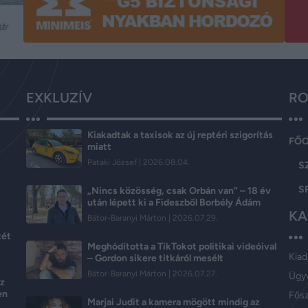
EXKLUZÍV
RO
Kiakadtak a taxisok az új reptéri szigorítás
FŐ
t
miatt
Pataki József
2026.08.04.
S
S
„Nincs közösség, csak Orbán van” – 18 év
után lépett ki a Fideszből Borbély Ádám
KA
Bátor-Baranyi Márton
2026.07.29.
tét
Meghódította a TikTokot politikai videóival
Kiad
– Gordon sikere titkáról mesélt
Bátor-Baranyi Márton
2026.07.27.
Ügy
az
en
Fős
Marjai Judit a kamera mögött mindig az