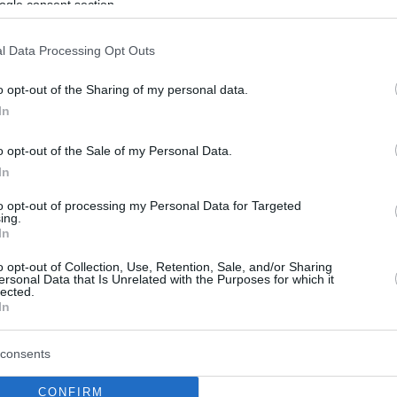
ogle consent section.
ya nem a burgonyafélék családjába tartozik. Míg a
 közé sorolható, addig az édesburgonya a szulák
l Data Processing Opt Outs
rokonságban áll bizonyos dísznövényekkel, mint azz
o opt-out of the Sharing of my personal data.
rokra kerül.
In
ésükben is látható. A hagyományos burgonya föld
o opt-out of the Sale of my Personal Data.
In
nya viszont megvastagodott raktározó gyökerekből
ebb az íze, és több természetes cukrot tartalmaz.
to opt-out of processing my Personal Data for Targeted
ing.
In
nya?
o opt-out of Collection, Use, Retention, Sale, and/or Sharing
ersonal Data that Is Unrelated with the Purposes for which it
 Dél-Amerikából származik, ahol már évezredek ó
lected.
In
alapanyaggá vált, főként az Egyesült Államokban, 
nnyiségben, de Európában is egyre többen fogyas
consents
ult ki körülötte. Készül belőle sült krumpli, püré, 
CONFIRM