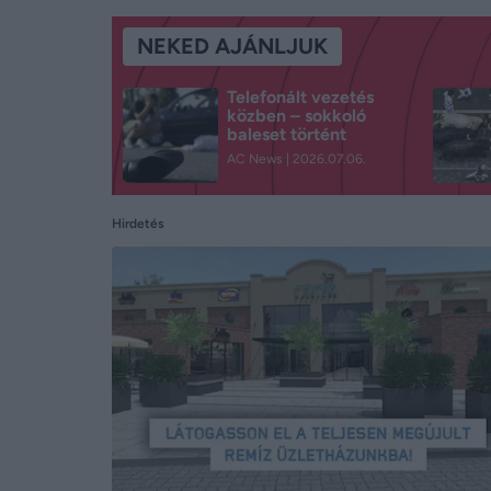
NEKED AJÁNLJUK
Telefonált vezetés
közben – sokkoló
baleset történt
AC News
2026.07.06.
Hirdetés