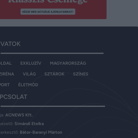
VATOK
OLDAL
EXKLUZÍV
MAGYARORSZÁG
ZIRÉNA
VILÁG
SZTÁROK
SZÍNES
PORT
ÉLETMÓD
PCSOLAT
ja:
ACNEWS Kft.
vezető:
Simándi Etelka
zerkesztő:
Bátor-Baranyi Márton