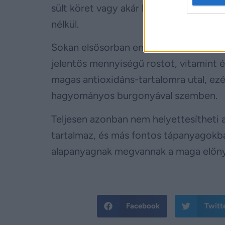
sült köret vagy akár bowl-ételek alapj
nélkül.
Sokan elsősorban enyhén édeskés íze é
jelentős mennyiségű rostot, vitamint é
magas antioxidáns-tartalomra utal, ez
hagyományos burgonyával szemben.
Teljesen azonban nem helyettesítheti 
tartalmaz, és más fontos tápanyagokba
alapanyagnak megvannak a maga előny
Facebook
Twitt