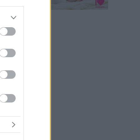
félék
al a
 alatti
 alakul
ta
Afrikában
ztják.
sütőben