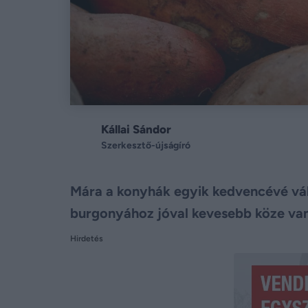
Kállai Sándor
Szerkesztő-újságíró
Mára a konyhák egyik kedvencévé vál
burgonyához jóval kevesebb köze van,
Hirdetés