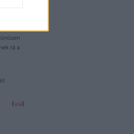
nya
ellett
ülönösen
nek rá a
ét
(
via
)