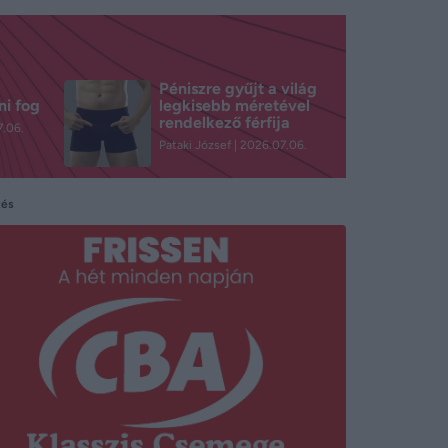
Péniszre gyűjt a világ
ni fog
legkisebb méretével
rendelkező férfija
.06.
Pataki József
2026.07.06.
tés