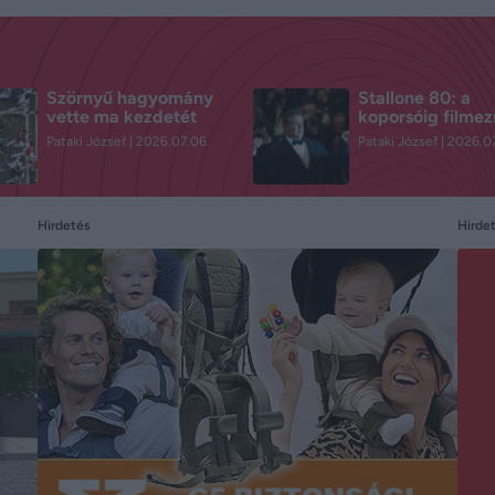
Szörnyű hagyomány
Stallone 80: a
vette ma kezdetét
koporsóig filmez
Pataki József
2026.07.06.
Pataki József
2026.07
Hirdetés
Hirde