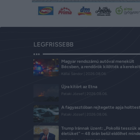
LEGFRISSEBB
Magyar rendszámú autóval menekült
Bécsben, a rendőrök kilőtték a kerekei
Kállai Sándor
2026.08.06.
Újra kitört az Etna
Pataki József
2026.08.06.
A fagyasztóban rejtegette apja holttes
Pataki József
2026.08.06.
Trump Iránnak üzent: „Pokollá tesszük 
életüket” – 48 órán belül eldőlhet mind