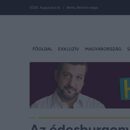
2026. Augusztus 6. | Berta, Bettina napja
FŐOLDAL
EXKLUZÍV
MAGYARORSZÁG
S
Az édesburgony