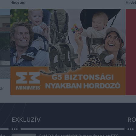
Hirdetés
Hirde
EXKLUZÍV
RO