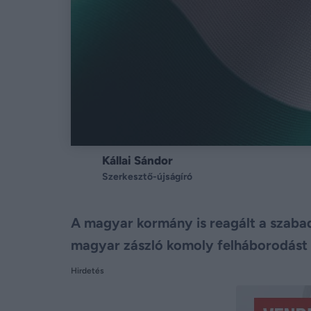
Kállai Sándor
Szerkesztő-újságíró
A magyar kormány is reagált a szabadk
magyar zászló komoly felháborodást v
Hirdetés