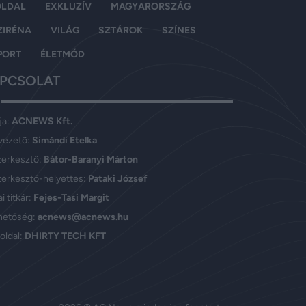
OLDAL
EXKLUZÍV
MAGYARORSZÁG
ZIRÉNA
VILÁG
SZTÁROK
SZÍNES
PORT
ÉLETMÓD
PCSOLAT
ja:
ACNEWS Kft.
vezető:
Simándi Etelka
zerkesztő:
Bátor-Baranyi Márton
erkesztő-helyettes:
Pataki József
i titkár:
Fejes-Tasi Margit
hetőség:
acnews@acnews.hu
oldal:
DHIRTY TECH KFT