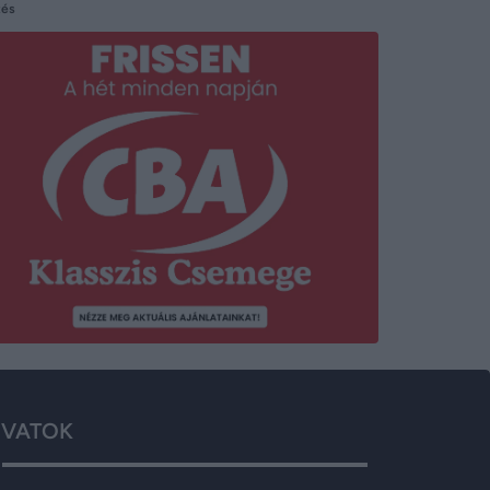
tés
VATOK