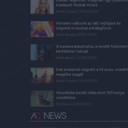
Mosás, légkondi, világítás: így csökkent
kiadásait Molnár Anikó
Pataki József
2026.08.08.
Hirtelen változik az idő: fejfájást és
migrént is hozhat a hidegfront
Kállai Sándor
2026.08.07.
A kamera lebuktatta, a rendőr felismert
kertibútor-tolvajt
Kállai Sándor
2026.08.07.
Hat emberrel végzett a 14 éves, mielőt
megölte magát
Pataki József
2026.08.07.
Veszélybe került több mint 150 kutya
vízellátása
AC News
2026.08.07.