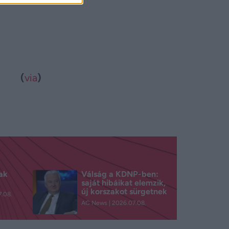
(
via
)
ak
Válság a KDNP-ben:
saját hibáikat elemzik,
új korszakot sürgetnek
.08.
AC News
2026.07.08.