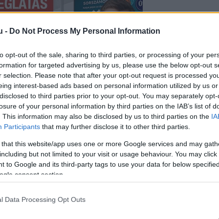
u -
Do Not Process My Personal Information
to opt-out of the sale, sharing to third parties, or processing of your per
formation for targeted advertising by us, please use the below opt-out s
r selection. Please note that after your opt-out request is processed y
eing interest-based ads based on personal information utilized by us or
disclosed to third parties prior to your opt-out. You may separately opt-
losure of your personal information by third parties on the IAB’s list of
. This information may also be disclosed by us to third parties on the
IA
Participants
that may further disclose it to other third parties.
 that this website/app uses one or more Google services and may gath
”
– kezdte Tarr Zoltán társadalmi kapcsolatokért és
including but not limited to your visit or usage behaviour. You may click 
ok-oldalán szombat este közzétett posztban.
 to Google and its third-party tags to use your data for below specifi
ogle consent section.
eresztül a vajdasági magyarok helyzete kiemel
l Data Processing Opt Outs
 írta Tarr a posztban, hozzátéve: