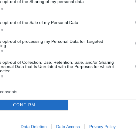
o opt-out of the Sharing of my personal data.
 ami nemrég egy szabadkai ballagáson történt vaj
In
minden helyzetben párbeszédre van szükség”
–
o opt-out of the Sale of my Personal Data.
In
piskola végzőseinek pénteki ballagásán a beszámo
to opt-out of processing my Personal Data for Targeted
ing.
óval felvonuló diáktól erőszakkal elvette a zászlót
In
o opt-out of Collection, Use, Retention, Sale, and/or Sharing
ersonal Data that Is Unrelated with the Purposes for which it
lected.
In
consents
CONFIRM
Data Deletion
Data Access
Privacy Policy