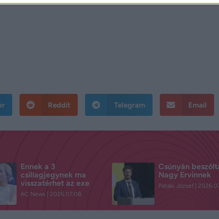
er
Reddit
Telegram
Email
Ennek a 3
Csúnyán beszólt
csillagjegynek ma
Nagy Ervinnek
visszatérhet az exe
Pataki József
2026.07
AC News
2026.07.08.