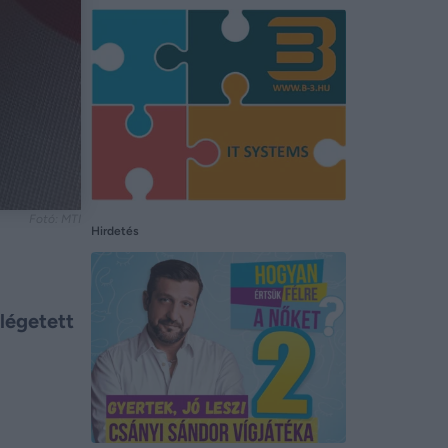
Fotó: MTI
Hirdetés
légetett