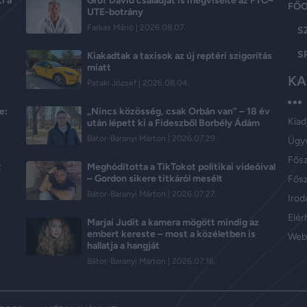
i a
Gróf Dávid családját is megviselte az FTC–
FŐ
UTE-botrány
Farkas Márió
2026.08.07.
S
S
Kiakadtak a taxisok az új reptéri szigorítás
miatt
KA
Pataki József
2026.08.04.
e:
„Nincs közösség, csak Orbán van” – 18 év
Kiad
után lépett ki a Fideszből Borbély Ádám
Bátor-Baranyi Márton
2026.07.29.
Ügy
Fős
t
Meghódította a TikTokot politikai videóival
– Gordon sikere titkáról mesélt
Fősz
Bátor-Baranyi Márton
2026.07.27.
Iroda
Elér
Marjai Judit a kamera mögött mindig az
embert kereste – most a közéletben is
Web
hallatja a hangját
Bátor-Baranyi Márton
2026.07.16.