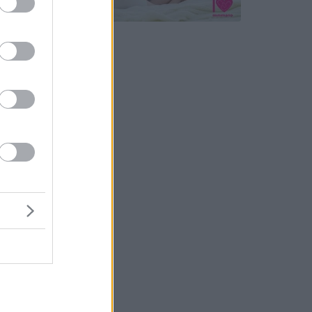
dasági
lók
, amelyet