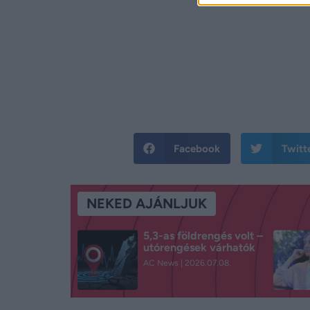
Facebook
Twitt
NEKED AJÁNLJUK
5,3-as földrengés volt –
utórengések várhatók
AC News
2026.07.08.