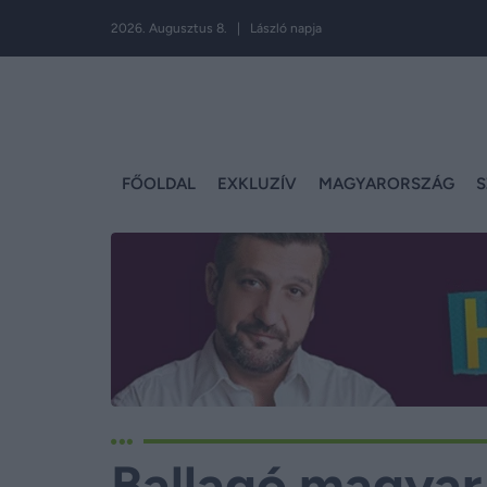
2026. Augusztus 8. | László napja
FŐOLDAL
EXKLUZÍV
MAGYARORSZÁG
S
Ballagó magyar 