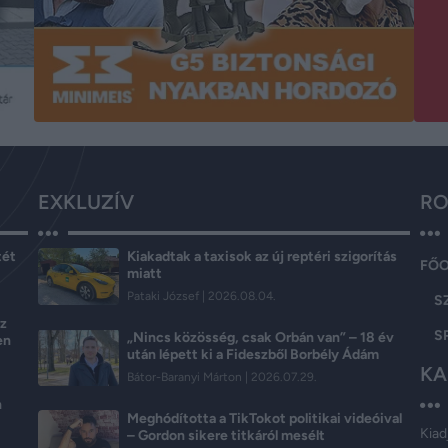
EXKLUZÍV
RO
tét
Kiakadtak a taxisok az új reptéri szigorítás
FŐ
miatt
Pataki József
2026.08.04.
S
az
S
„Nincs közösség, csak Orbán van” – 18 év
en
után lépett ki a Fideszből Borbély Ádám
KA
Bátor-Baranyi Márton
2026.07.29.
n
Meghódította a TikTokot politikai videóival
Kiad
– Gordon sikere titkáról mesélt