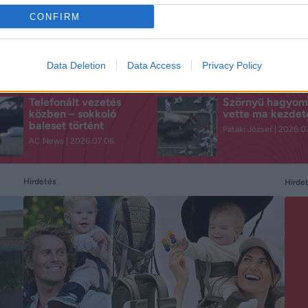
CONFIRM
Data Deletion
Data Access
Privacy Policy
Telefonált vezetés
Szörnyű hagyo
közben – sokkoló
vette ma kezdet
baleset történt
Pataki József
2026.07
AC News
2026.07.06.
Hirdetés
Hirde