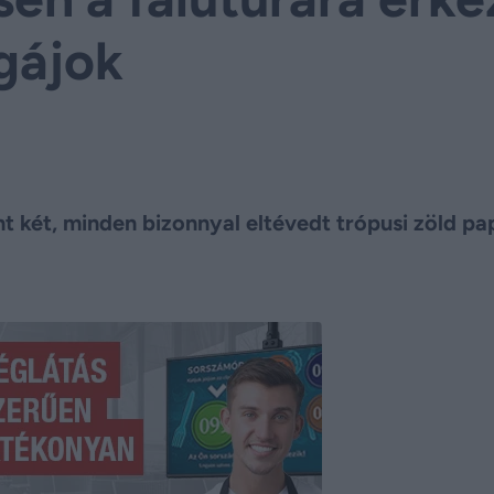
gájok
int két, minden bizonnyal eltévedt trópusi zöld p