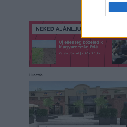
NEKED AJÁNLJUK
Új ellenség közeledik
Magyarország felé
Pataki József
2026.07.06.
Hirdetés