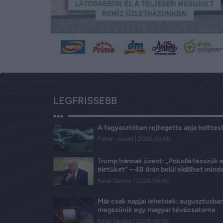
LEGFRISSEBB
A fagyasztóban rejtegette apja holttes
Pataki József
2026.08.06.
Trump Iránnak üzent: „Pokollá tesszük 
életüket” – 48 órán belül eldőlhet mind
Kállai Sándor
2026.08.06.
Már csak napjai lehetnek: augusztusba
megszűnik egy magyar tévécsatorna
Kállai Sándor
2026.08.06.