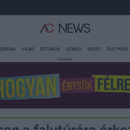
ZIRÉNA
VILÁG
SZTÁROK
SZÍNES
SPORT
ÉLETMÓD
Hirdetés
n a falutúrára érke