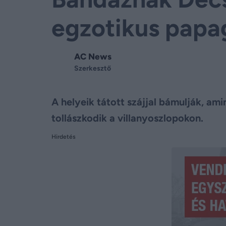
egzotikus papa
AC News
Szerkesztő
A helyeik tátott szájjal bámulják, am
tollászkodik a villanyoszlopokon.
Hirdetés