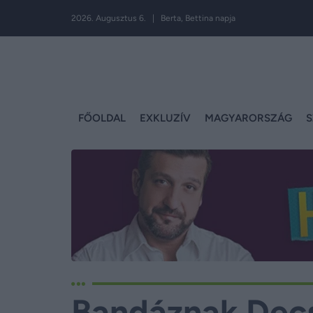
2026. Augusztus 6. | Berta, Bettina napja
FŐOLDAL
EXKLUZÍV
MAGYARORSZÁG
S
Bandáznak Decse