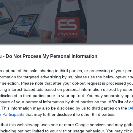
megyei Decs lakói: hetek óta két, falutúrára érke
u -
Do Not Process My Personal Information
llanyoszlopokon, mintha az egy trópusi paradicsom
to opt-out of the sale, sharing to third parties, or processing of your per
ber közepén tűnt fel egy helybélinek, hogy különö
formation for targeted advertising by us, please use the below opt-out s
. Fényes, harsányzöld tollazatukkal alaposan kirít
r selection. Please note that after your opt-out request is processed y
eing interest-based ads based on personal information utilized by us or
disclosed to third parties prior to your opt-out. You may separately opt-
losure of your personal information by third parties on the IAB’s list of
pennek fel, mintha csak egy falutúrát tartanának” 
. This information may also be disclosed by us to third parties on the
IA
Participants
that may further disclose it to other third parties.
 eredetét homály fedi, lehet, hogy valaki csak
elmúlt hetek szokatlanul meleg időjárása is
 that this website/app uses one or more Google services and may gath
including but not limited to your visit or usage behaviour. You may click 