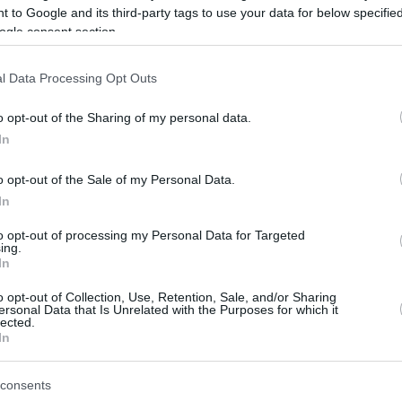
pagáj remekül érzi magát Decsen. Az állatok mind
 to Google and its third-party tags to use your data for below specifi
ecsen mindenki azt találgatja,
vajon meddig mara
ogle consent section.
l Data Processing Opt Outs
er
Reddit
Telegram
Email
o opt-out of the Sharing of my personal data.
In
o opt-out of the Sale of my Personal Data.
In
to opt-out of processing my Personal Data for Targeted
ing.
In
o opt-out of Collection, Use, Retention, Sale, and/or Sharing
ersonal Data that Is Unrelated with the Purposes for which it
lected.
In
consents