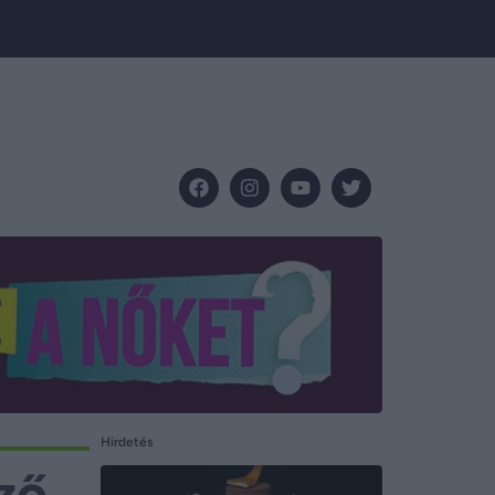
Hirdetés
ző,