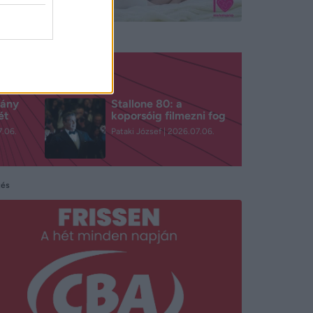
mány
Stallone 80: a
ét
koporsóig filmezni fog
.06.
Pataki József
2026.07.06.
tés