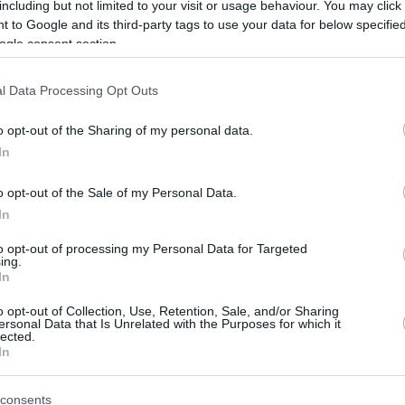
, Pete Hegseth több nőt és fekete bőrű tisztet is 
including but not limited to your visit or usage behaviour. You may click 
 to Google and its third-party tags to use your data for below specifi
istájáról. A döntés következtében az admirálisi ran
ogle consent section.
 szerepeltek, túlnyomó többségük fehér bőrű.
l Data Processing Opt Outs
 miniszter májusban összesen kilenc haditengerész
o opt-out of the Sharing of my personal data.
és fekete tiszteket is. Így végül 22 személyt jelöltek
In
 döntő többsége fehér férfi volt.
o opt-out of the Sale of my Personal Data.
mít, mivel az előléptetési rendszer elvileg szakma
In
es. Az ügy újabb fejezetét jelentheti annak a törek
to opt-out of processing my Personal Data for Targeted
orítaná a sokszínűséget, egyenlőséget és befogad
ing.
In
es erőknél.
o opt-out of Collection, Use, Retention, Sale, and/or Sharing
ersonal Data that Is Unrelated with the Purposes for which it
nt a döntés mögött a nemi és faji szempontok is s
lected.
In
ta a vádakat. Sean Parnell szóvivő hangsúlyozta, h
án történnek, és sem a bőrszín, sem a nem nem ját
consents