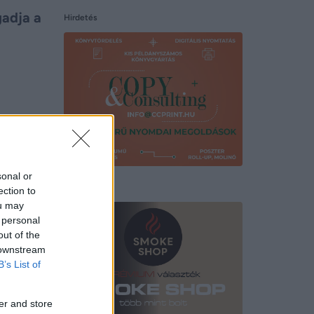
gadja a
Hirdetés
sonal or
Hirdetés
ection to
ou may
 personal
out of the
 downstream
B’s List of
er and store