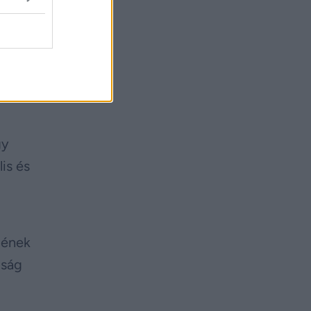
 szerinte
az első
sik
gy
is és
pének
óság