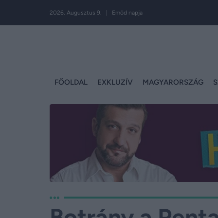
2026. Augusztus 9. | Emőd napja
FŐOLDAL
EXKLUZÍV
MAGYARORSZÁG
S
Botrány a Pent