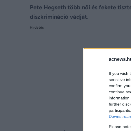
Pete Hegseth több női és fekete tiszte
diszkrimináció vádját.
Hirdetés
acnews.h
If you wish 
sensitive in
confirm you
continue se
information 
further disc
participants
Downstream 
Please note