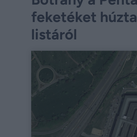
feketéket húztak
listáról