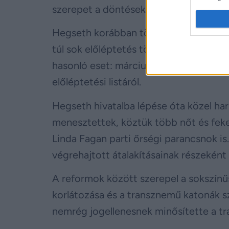
szerepet a döntésekben.
Hegseth korábban többször bírálta a 
túl sok előléptetés történt nem szakm
hasonló eset: márciusban is felmerült, 
előléptetési listáról.
Hegseth hivatalba lépése óta közel ha
menesztettek, köztük több nőt és feket
Linda Fagan parti őrségi parancsnok i
végrehajtott átalakításainak részeként 
A reformok között szerepel a sokszínű
korlátozása és a transznemű katonák sz
nemrég jogellenesnek minősítette a t