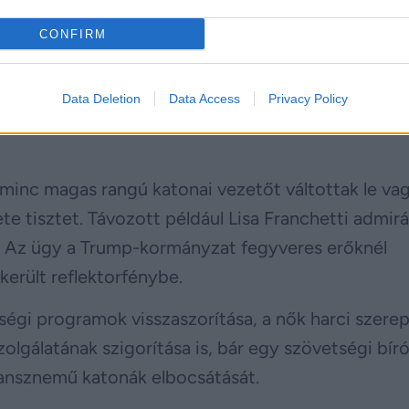
CONFIRM
hadsereg sokszínűségi programjait, mondván, hogy
ai szempontok alapján. A
Guardian
szerint nem ez 
Data Deletion
Data Access
Privacy Policy
hogy női és fekete tiszteket távolítottak el egy má
rminc magas rangú katonai vezetőt váltottak le va
e tisztet. Távozott például Lisa Franchetti admirál
s. Az ügy a Trump-kormányzat fegyveres erőknél
került reflektorfénybe.
ségi programok visszaszorítása, a nők harci szere
olgálatának szigorítása is, bár egy szövetségi bír
ransznemű katonák elbocsátását.