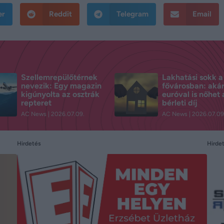
er
Reddit
Telegram
Email
Szellemrepülőtérnek
Lakhatási sokk a
nevezik: Egy magazin
fővárosban: aká
kigúnyolta az osztrák
euróval is nőhet 
repteret
bérleti díj
AC News
2026.07.09.
AC News
2026.07.09
Hirde
Hirdetés