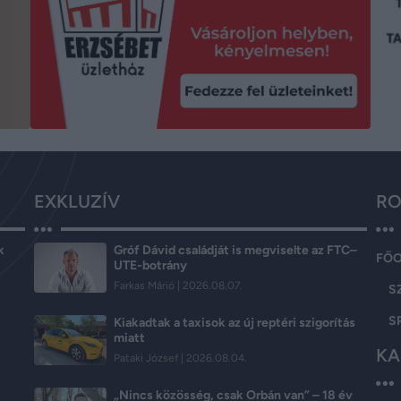
EXKLUZÍV
RO
k
Gróf Dávid családját is megviselte az FTC–
FŐ
UTE-botrány
Farkas Márió
2026.08.07.
S
S
Kiakadtak a taxisok az új reptéri szigorítás
miatt
KA
Pataki József
2026.08.04.
„Nincs közösség, csak Orbán van” – 18 év