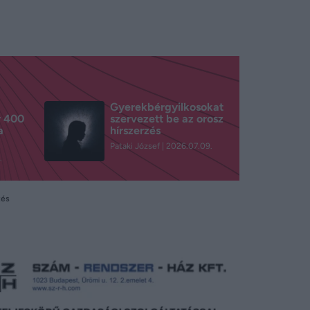
Gyerekbérgyilkosokat
r 400
szervezett be az orosz
a
hírszerzés
Pataki József
2026.07.09.
.
tés