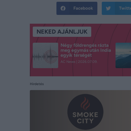
Facebook
Twitt
NEKED AJÁNLJUK
Négy földrengés rázta
meg egymás után India
egyik térségét
AC News
2026.07.09.
Hirdetés