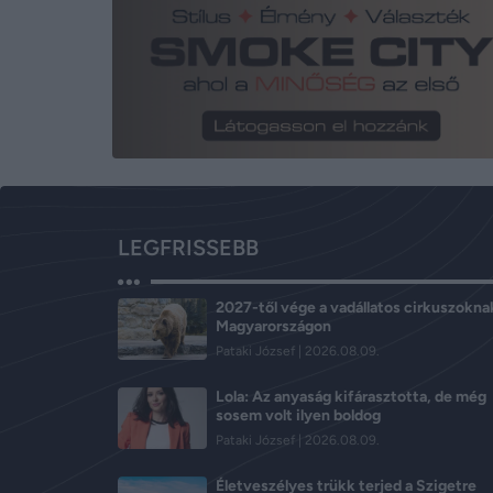
LEGFRISSEBB
2027-től vége a vadállatos cirkuszokna
Magyarországon
Pataki József
2026.08.09.
Lola: Az anyaság kifárasztotta, de még
sosem volt ilyen boldog
Pataki József
2026.08.09.
Életveszélyes trükk terjed a Szigetre