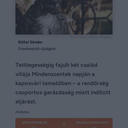
Fotó: Illusztráció / Pixabay
Kállai Sándor
Szerkesztő-újságíró
Tettlegességig fajult két család
vitája Mindenszentek napján a
kaposvári temetőben – a rendőrség
csoportos garázdaság miatt indított
eljárást.
Hirdetés