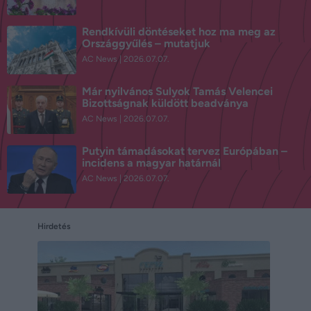
Rendkívüli döntéseket hoz ma meg az
Országgyűlés – mutatjuk
AC News
2026.07.07.
Már nyilvános Sulyok Tamás Velencei
Bizottságnak küldött beadványa
AC News
2026.07.07.
Putyin támadásokat tervez Európában –
incidens a magyar határnál
AC News
2026.07.07.
Hirdetés