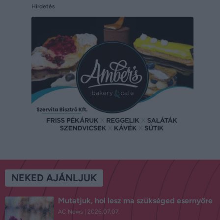
Hirdetés
NEKED AJÁNLJUK
Mutatjuk, hol lesz ma szükséged esernyőre
AC News
2026.07.07.