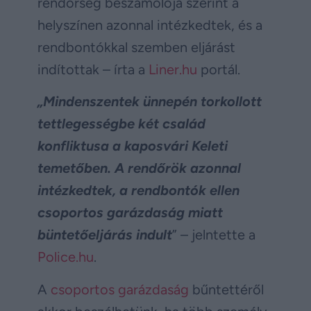
rendőrség beszámolója szerint a
helyszínen azonnal intézkedtek, és a
rendbontókkal szemben eljárást
indítottak – írta a
Liner.hu
portál.
„Mindenszentek ünnepén torkollott
tettlegességbe két család
konfliktusa a kaposvári Keleti
temetőben. A rendőrök azonnal
intézkedtek, a rendbontók ellen
csoportos garázdaság miatt
büntetőeljárás indult
” – jelntette a
Police.hu
.
A
csoportos garázdaság
bűntettéről