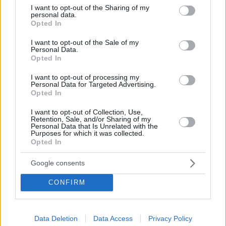
Hirdetés
not limited to your visit or usage behaviour. You may click to
I want to opt-out of the Sharing of my
personal data.
grant or deny consent to Google and its third-party tags to
Opted In
use your data for below specified purposes in below Google
consent section.
I want to opt-out of the Sale of my
Personal Data.
Opted In
I want to opt-out of processing my
Personal Data for Targeted Advertising.
Opted In
I want to opt-out of Collection, Use,
Retention, Sale, and/or Sharing of my
Personal Data that Is Unrelated with the
Purposes for which it was collected.
Opted In
Hirdetés
Google consents
CONFIRM
Data Deletion
Data Access
Privacy Policy