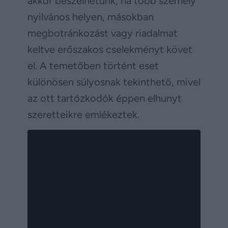
akkor beszélhetünk, ha több személy
nyilvános helyen, másokban
megbotránkozást vagy riadalmat
keltve erőszakos cselekményt követ
el. A temetőben történt eset
különösen súlyosnak tekinthető, mivel
az ott tartózkodók éppen elhunyt
szeretteikre emlékeztek.