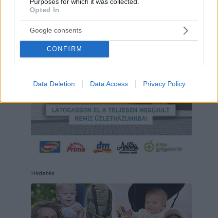
Purposes for which it was collected.
Opted In
Hirdetés
Google consents
CONFIRM
Data Deletion
Data Access
Privacy Policy
Hirdetés