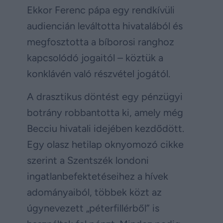
Ekkor Ferenc pápa egy rendkívüli
audiencián leváltotta hivatalából és
megfosztotta a bíborosi ranghoz
kapcsolódó jogaitól – köztük a
konklávén való részvétel jogától.
A drasztikus döntést egy pénzügyi
botrány robbantotta ki, amely még
Becciu hivatali idejében kezdődött.
Egy olasz hetilap oknyomozó cikke
szerint a Szentszék londoni
ingatlanbefektetéseihez a hívek
adományaiból, többek közt az
úgynevezett „péterfillérből” is