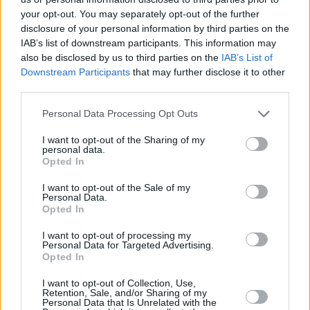
your opt-out. You may separately opt-out of the further
disclosure of your personal information by third parties on the
Facebook
Twitter
IAB’s list of downstream participants. This information may
also be disclosed by us to third parties on the
IAB’s List of
Downstream Participants
that may further disclose it to other
Reddit
Telegram
third parties.
Please note that this website/app uses one or more Google
Personal Data Processing Opt Outs
Email
services and may gather and store information including but
not limited to your visit or usage behaviour. You may click to
I want to opt-out of the Sharing of my
Hirdetés
personal data.
grant or deny consent to Google and its third-party tags to
Opted In
use your data for below specified purposes in below Google
consent section.
I want to opt-out of the Sale of my
Personal Data.
Opted In
I want to opt-out of processing my
Personal Data for Targeted Advertising.
Opted In
I want to opt-out of Collection, Use,
Retention, Sale, and/or Sharing of my
Personal Data that Is Unrelated with the