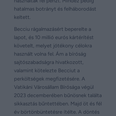
használtak fel pénzt. Mindez pedig
hatalmas botrányt és felháborodást
keltett.
Becciu rágalmazásért beperelte a
lapot, és 10 millió eurós kártérítést
követelt, melyet jótékony célokra
használt volna fel. Ám a bíróság
sajtószabadságra hivatkozott,
valamint kötelezte Becciut a
perköltségek megfizetésére. A
Vatikáni Városállam Bírósága végül
2023 decemberében bűnösnek találta
sikkasztás bűntettében. Majd öt és fél
év börtönbüntetésre ítélte. A döntés