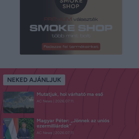
NEKED AJÁNLJUK
Mutatjuk, hol várható ma eső
AC News
2026.07.11.
Magyar Péter: „Jönnek az uniós
ezermilliárdok”
AC News
2026.07.11.