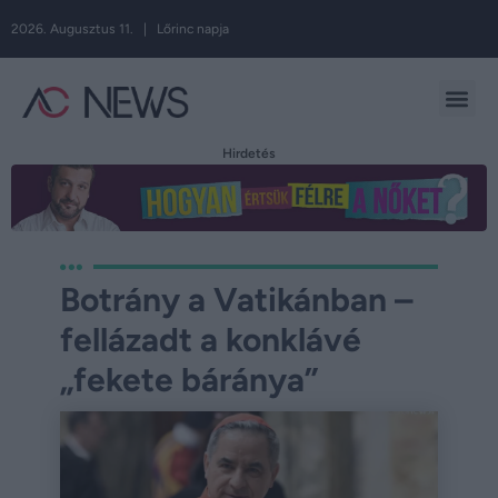
2026. Augusztus 11. | Lőrinc napja
Hirdetés
Botrány a Vatikánban –
fellázadt a konklávé
„fekete báránya”