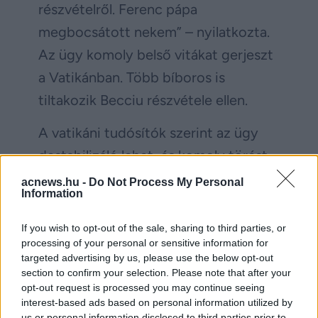
részvételről. Ferenc pápa
megbocsátott nekem” – nyilatkozta.
Az ügy komoly belső vitákat gerjeszt
a Vatikánban. Több bíboros is
tiltakozik Becciu részvétele ellen.
A vatikáni tudósítók szerint az ügy
destabilizáló lehet, és komoly törést
okozhat a bíborosi testületen belül.
acnews.hu -
Do Not Process My Personal
Information
Egy olasz napilap egyenesen a
„konklávé fekete bárányának” nevezi
If you wish to opt-out of the sale, sharing to third parties, or
processing of your personal or sensitive information for
a bíborost.
Ezzel is jelezve, milyen
targeted advertising by us, please use the below opt-out
súlyos presztízsveszteséget jelent az
section to confirm your selection. Please note that after your
opt-out request is processed you may continue seeing
ügy a katolikus egyház számára a
interest-based ads based on personal information utilized by
világ szeme előtt.
us or personal information disclosed to third parties prior to