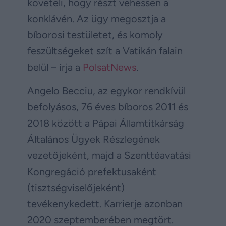
követeli, hogy részt vehessen a
konklávén. Az ügy megosztja a
bíborosi testületet, és komoly
feszültségeket szít a Vatikán falain
belül – írja a
PolsatNews
.
Angelo Becciu, az egykor rendkívül
befolyásos, 76 éves bíboros 2011 és
2018 között a Pápai Államtitkárság
Általános Ügyek Részlegének
vezetőjeként, majd a Szenttéavatási
Kongregáció prefektusaként
(tisztségviselőjeként)
tevékenykedett. Karrierje azonban
2020 szeptemberében megtört.