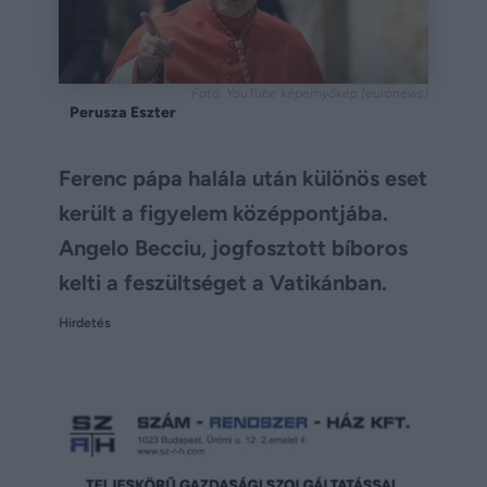
Fotó: YouTube képernyőkép (euronews)
Perusza Eszter
Ferenc pápa halála után különös eset
került a figyelem középpontjába.
Angelo Becciu, jogfosztott bíboros
kelti a feszültséget a Vatikánban.
Hirdetés