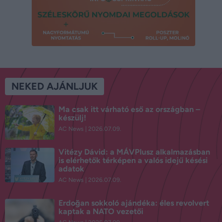
NEKED AJÁNLJUK
Ma csak itt várható eső az országban –
készülj!
AC News
2026.07.09.
Vitézy Dávid: a MÁVPlusz alkalmazásban
is elérhetők térképen a valós idejű késési
adatok
AC News
2026.07.09.
Erdoğan sokkoló ajándéka: éles revolvert
kaptak a NATO vezetői