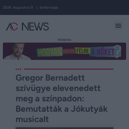
2026. Augusztus 9. | Emőd napja
Hirdetés
Gregor Bernadett
szívügye elevenedett
meg a színpadon:
Bemutatták a Jókutyák
musicalt