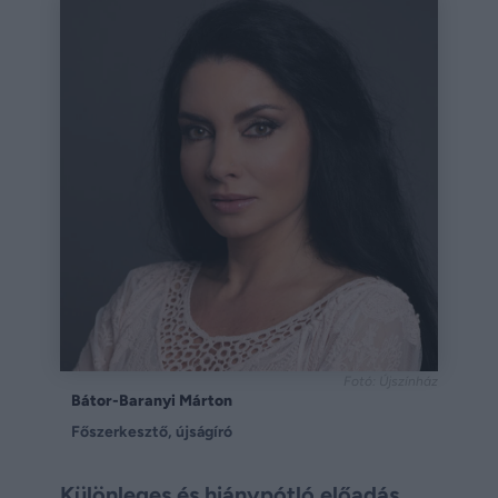
Fotó: Újszínház
Bátor-Baranyi Márton
Főszerkesztő, újságíró
Különleges és hiánypótló előadás