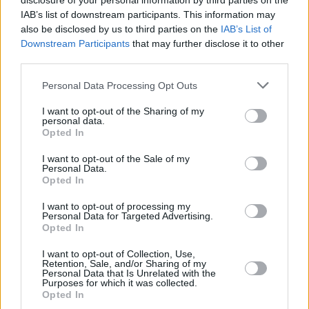
disclosure of your personal information by third parties on the
IAB’s list of downstream participants. This information may
hanem négylábú társaink felé is
also be disclosed by us to third parties on the
IAB’s List of
alapvető érték.
Downstream Participants
that may further disclose it to other
third parties.
A produkció mottója – „Jóvá válni
Please note that this website/app uses one or more Google
Personal Data Processing Opt Outs
sosem késő” – nemcsak a történet
services and may gather and store information including but
not limited to your visit or usage behaviour. You may click to
I want to opt-out of the Sharing of my
szereplőinek, hanem
personal data.
grant or deny consent to Google and its third-party tags to
Opted In
valamennyiünknek szóló üzenetként
use your data for below specified purposes in below Google
consent section.
hangzik el. A Térszínházban
I want to opt-out of the Sale of my
Personal Data.
bemutatott előadás pedig bizonyítja,
Opted In
hogy a művészet valóban képes hidat
I want to opt-out of processing my
Personal Data for Targeted Advertising.
építeni fontos társadalmi ügyek és a
Opted In
közönség között.
I want to opt-out of Collection, Use,
Retention, Sale, and/or Sharing of my
Personal Data that Is Unrelated with the
Purposes for which it was collected.
Facebook
Twitter
Opted In