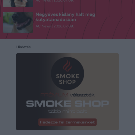
AC News
2026.07.09.
Négyéves kislány halt meg
kutyatámadásban
AC News
2026.07.09.
Hirdetés