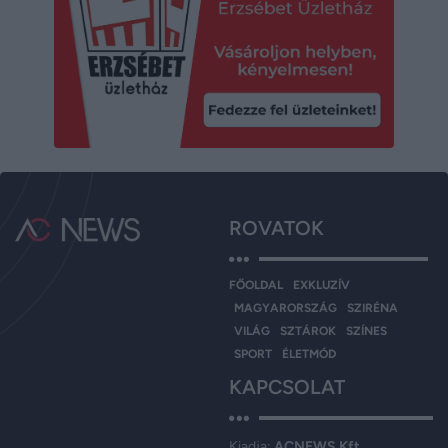
ROVATOK
FŐOLDAL
EXKLUZÍV
MAGYARORSZÁG
SZIRÉNA
VILÁG
SZTÁROK
SZÍNES
SPORT
ÉLETMÓD
KAPCSOLAT
Kiadja:
ACNEWS Kft.