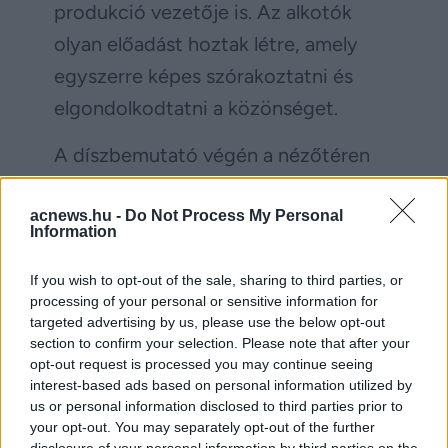
produkció vezetője is. Az alkotók
olyan előadást hoztak létre, amely
egyszerre képes szórakoztatni és
elgondolkodtatni a közönséget.
A díszbemutató végén a nézőtéren
érezhető volt, hogy a darab üzenete
célba ért. A Jókutyák nem csupán
acnews.hu -
Do Not Process My Personal
Information
egy új magyar musical, hanem egy
fontos társadalmi küldetést is teljesít:
If you wish to opt-out of the sale, sharing to third parties, or
processing of your personal or sensitive information for
arra emlékeztet bennünket, hogy az
targeted advertising by us, please use the below opt-out
állatokkal való kapcsolatunk minősége
section to confirm your selection. Please note that after your
opt-out request is processed you may continue seeing
sokat elárul rólunk, és hogy a
interest-based ads based on personal information utilized by
us or personal information disclosed to third parties prior to
felelősségvállalás, a szeretet és az
your opt-out. You may separately opt-out of the further
odafigyelés nemcsak az emberek,