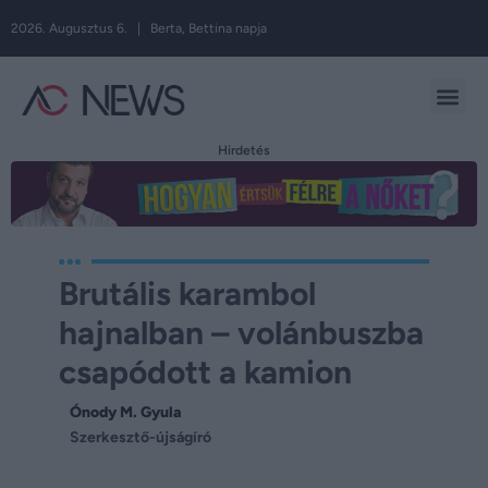
2026. Augusztus 6. | Berta, Bettina napja
Hirdetés
Brutális karambol
hajnalban – volánbuszba
csapódott a kamion
Ónody M. Gyula
Szerkesztő-újságíró