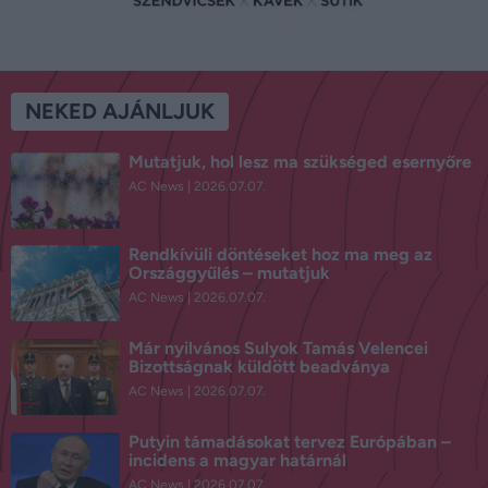
NEKED AJÁNLJUK
Mutatjuk, hol lesz ma szükséged esernyőre
AC News
2026.07.07.
Rendkívüli döntéseket hoz ma meg az
Országgyűlés – mutatjuk
AC News
2026.07.07.
Már nyilvános Sulyok Tamás Velencei
Bizottságnak küldött beadványa
AC News
2026.07.07.
Putyin támadásokat tervez Európában –
incidens a magyar határnál
AC News
2026.07.07.