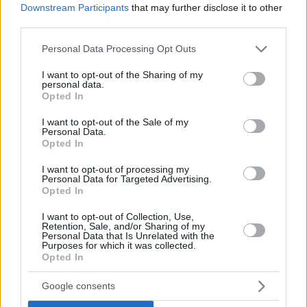
Downstream Participants
that may further disclose it to other
third parties.
Please note that this website/app uses one or more Google
Personal Data Processing Opt Outs
services and may gather and store information including but
not limited to your visit or usage behaviour. You may click to
I want to opt-out of the Sharing of my
personal data.
grant or deny consent to Google and its third-party tags to
Opted In
use your data for below specified purposes in below Google
consent section.
I want to opt-out of the Sale of my
Personal Data.
Hirdetés
Opted In
I want to opt-out of processing my
Personal Data for Targeted Advertising.
Opted In
I want to opt-out of Collection, Use,
Retention, Sale, and/or Sharing of my
Personal Data that Is Unrelated with the
Purposes for which it was collected.
Opted In
Google consents