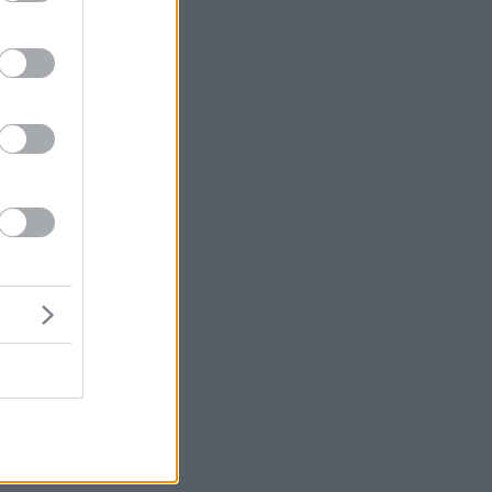
ktak fel
atégiát,
.
 a boxba
mederben
ette a
harmadik
Lawson