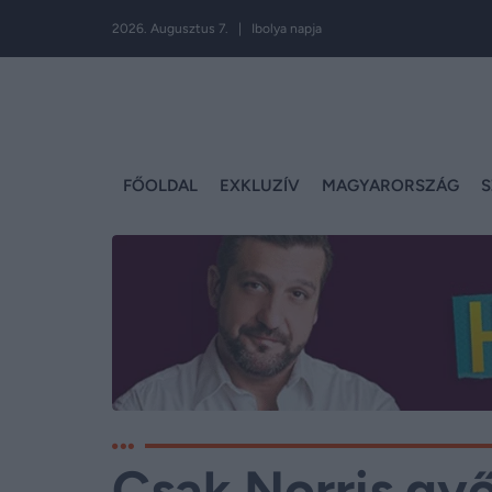
2026. Augusztus 7. | Ibolya napja
FŐOLDAL
EXKLUZÍV
MAGYARORSZÁG
S
Csak Norris győ