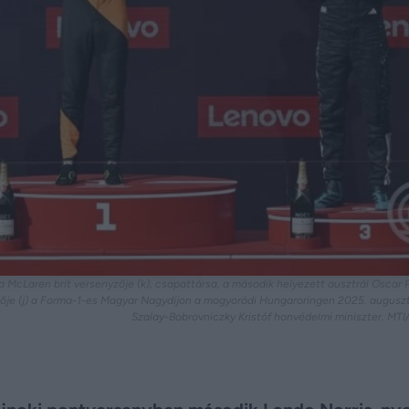
 McLaren brit versenyzője (k), csapattársa, a második helyezett ausztrál Oscar Pi
zője (j) a Forma-1-es Magyar Nagydíjon a mogyoródi Hungaroringen 2025. auguszt
Szalay-Bobrovniczky Kristóf honvédelmi miniszter. MT