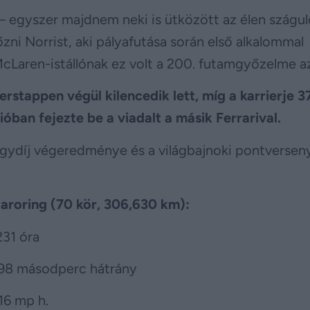
 – egyszer majdnem neki is ütközött az élen szágu
ni Norrist, aki pályafutása során első alkalommal
Laren-istállónak ez volt a 200. futamgyőzelme az
erstappen végül kilencedik lett, míg a karrierje 3
óban fejezte be a viadalt a másik Ferrarival.
gydíj végeredménye és a világbajnoki pontverseny
roring (70 kör, 306,630 km):
231 óra
.698 másodperc hátrány
16 mp h.