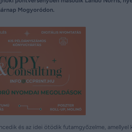
ajnoki pontversenyben második Lando Norris, nye
asárnap Mogyoródon.
encedik és az idei ötödik futamgyőzelme, amellyel 