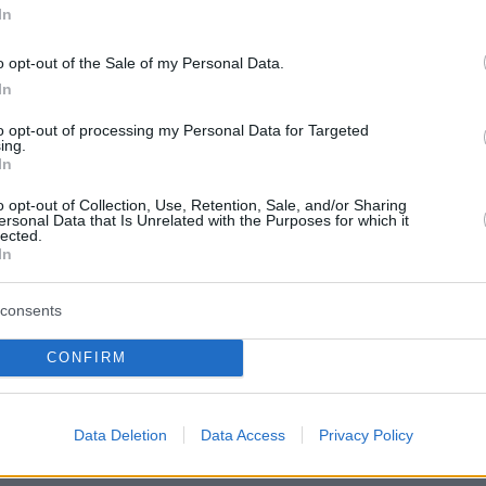
 reagált a Ferrari: Leclerc autójára a 19. körben ra
In
ent járt a Mercedes garázsánál friss gumikért.
o opt-out of the Sale of my Personal Data.
In
döntött, hogy megpróbálja az egy boxkiállásos str
yt. Mögötte Leclerc, Piastri, Russell volt a sorrend
to opt-out of processing my Personal Data for Targeted
ing.
yeztetett, hogy pontosan mikor kellene kihajtania
In
errarinak, hogy elveszítik a versenyt, ha ebben a 
o opt-out of Collection, Use, Retention, Sale, and/or Sharing
ersonal Data that Is Unrelated with the Purposes for which it
lected.
In
gumikat a McLaren-szerelőktől, így Leclerc visszav
consents
CONFIRM
1.5 másodperces hátránnyal követte Piastri, míg a 
c volt Leclerc-rel szemben. Negyedikként Norris,
eres világbajnok spanyol mögött Bortoleto, Liam 
Data Deletion
Data Access
Privacy Policy