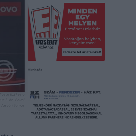
Hirdetés
astri (b2) és a
us 3-án. Balról
I/Vasvári Tamás