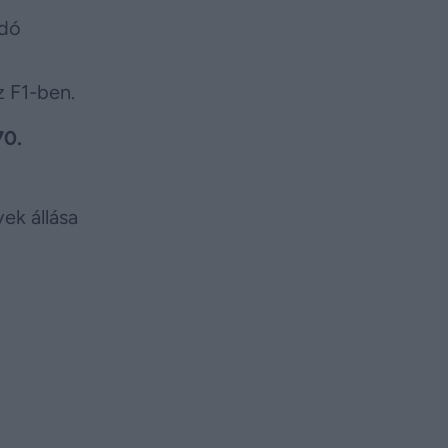
ldó
 F1-ben.
70.
ek állása