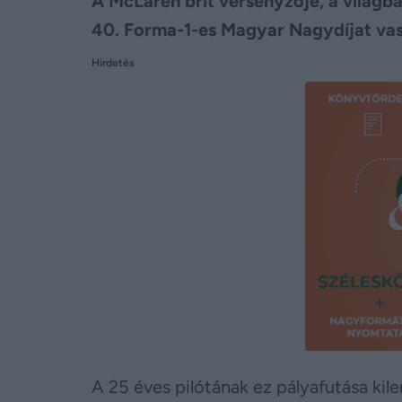
A McLaren brit versenyzője, a világb
40. Forma-1-es Magyar Nagydíjat v
Hirdetés
A 25 éves pilótának ez pályafutása kil