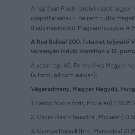
A hajrában Piastri próbálkozott ugyan
csapattársának -, de nem tudta megelőz
diadalmaskodott Magyarországon. A Mc
A Red Bullnál 200. futamát teljesítő V
versenyén induló Hamilton a 12. pozíci
A vasárnapi 40. Forma-1-es Magyar Na
(a formula1.com alapján):
Végeredmény, Magyar Nagydíj, Hunga
1. Lando Norris (brit, McLaren) 1:35:21.
2. Oscar Piastri (ausztrál, McLaren) 0
3. George Russell (brit, Mercedes) 21.9