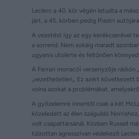
Leclerc a 40. kör végén letudta a máso
járt, a 45. körben pedig Piastri autójára
A vezetést így az egy kerékcserével ter
a sorrend. Nem sokáig maradt azonban e
ugyanis utolérte és feltűnően könnyed
A Ferrari monacói versenyzője rádión „
„
vezethetetlen
„. Ez azért következett 
volna azokat a problémákat, amelyekről
A győzelemre innentől csak a két McLa
közeledett az élen száguldó Norrishoz,
volt csapattársánál. Közben Russell má
túlzottan agresszívan védekező Leclerc