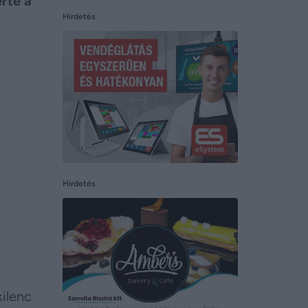
rte a
Hirdetés
Hirdetés
kilenc