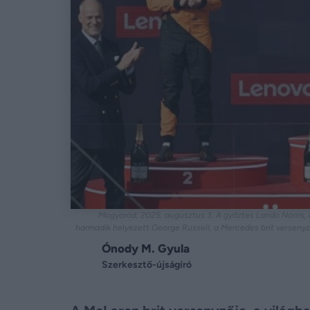
Mogyoród, 2025. augusztus 3. A győztes Lando Norris, a
harmadik helyezett George Russell, a Mercedes brit verseny
Ónody M. Gyula
Szerkesztő-újságíró