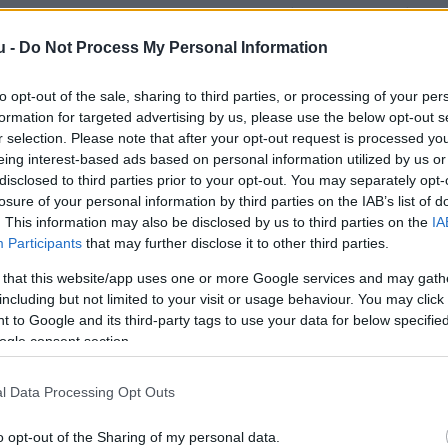
szetettben éllovas és a Hungaroringen másodikkén
astrival
szemben.
u -
Do Not Process My Personal Information
 Russell,
a Mercedes brit versenyzője zárta a har
to opt-out of the sale, sharing to third parties, or processing of your per
formation for targeted advertising by us, please use the below opt-out s
onacói Charles Leclerc negyedik lett a Ferrarival.
r selection. Please note that after your opt-out request is processed y
eing interest-based ads based on personal information utilized by us or
első kanyarba gond nélkül fordult be az első helyen.
disclosed to third parties prior to your opt-out. You may separately opt-
orris jött ki nagyon rosszul, a mögötte érkezők 
losure of your personal information by third parties on the IAB’s list of
. This information may also be disclosed by us to third parties on the
IA
lonso (Aston Martin) – is meg tudták előzni, miut
Participants
that may further disclose it to other third parties.
edett túlságosan jól.
 that this website/app uses one or more Google services and may gath
including but not limited to your visit or usage behaviour. You may click 
t, az ötödik körben így Leclerc, Piastri, Russell, N
 to Google and its third-party tags to use your data for below specifi
ogle consent section.
n. Közben a nyolcadik pozícióból startolt, címvédő
ullal. Így Gabriel Bortoleto (Sauber) mögött heted
l Data Processing Opt Outs
z élmezőnyben, majd a 18. kör végén Piastri a box
o opt-out of the Sharing of my personal data.