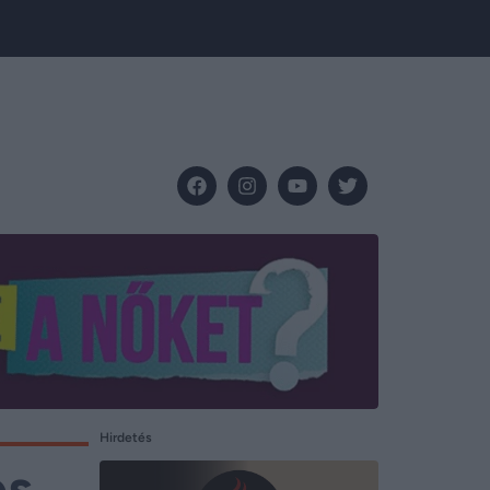
Hirdetés
es