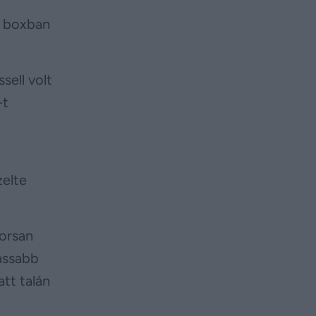
a boxban
sell volt
-t
zelte
yorsan
lassabb
tt talán