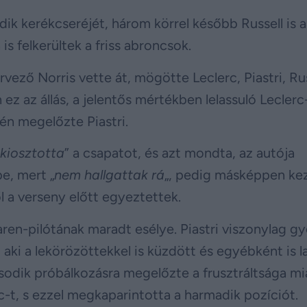
dik kerékcseréjét, három körrel később Russell is 
 is felkerültek a friss abroncsok.
vező Norris vette át, mögötte Leclerc, Piastri, Rus
z az állás, a jelentős mértékben lelassuló Leclerc
én megelőzte Piastri.
kiosztotta
” a csapatot, és azt mondta, az autója
be, mert „
nem hallgattak rá
„, pedig másképpen ke
 a verseny előtt egyeztettek.
ren-pilótának maradt esélye. Piastri viszonylag g
 aki a lekörözöttekkel is küzdött és egyébként is 
sodik próbálkozásra megelőzte a frusztráltsága mia
-t, s ezzel megkaparintotta a harmadik pozíciót.