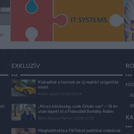
EXKLUZÍV
RO
Kiakadtak a taxisok az új reptéri szigorítás
FŐ
miatt
Pataki József
2026.08.04.
S
S
ett
„Nincs közösség, csak Orbán van” – 18 év
után lépett ki a Fideszből Borbély Ádám
KA
Bátor-Baranyi Márton
2026.07.29.
Meghódította a TikTokot politikai videóival