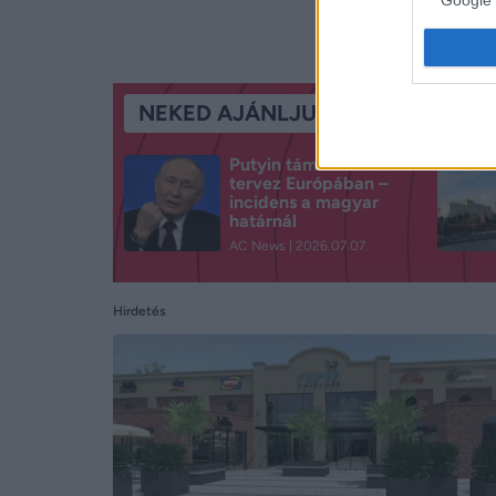
NEKED AJÁNLJUK
Putyin támadásokat
tervez Európában –
incidens a magyar
határnál
AC News
2026.07.07.
Hirdetés