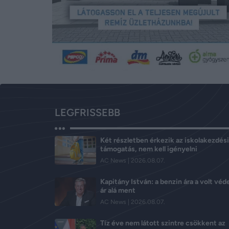
LEGFRISSEBB
Két részletben érkezik az iskolakezdési
támogatás, nem kell igényelni
AC News
2026.08.07.
Kapitány István: a benzin ára a volt véd
ár alá ment
AC News
2026.08.07.
Tíz éve nem látott szintre csökkent az