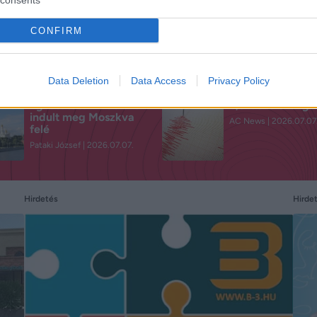
CONFIRM
Data Deletion
Data Access
Privacy Policy
Égi csatatér: 400 drón
5,8-as földrengé
indult meg Moszkva
AC News
2026.07.07
felé
Pataki József
2026.07.07.
Hirdetés
Hirde