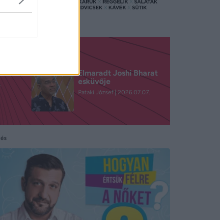
s volt
Elmaradt Joshi Bharat
esküvője
.
Pataki József
2026.07.07.
tés