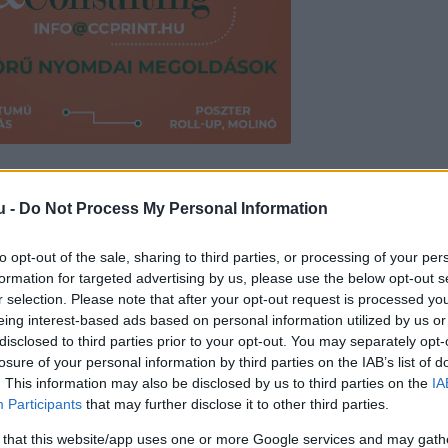
 éve tért vissza
a Forma-1-be, mint mondja, utols
u -
Do Not Process My Personal Information
e Team pilótája pontosan tudja, hogy a fiatalok az
vonulás.
to opt-out of the sale, sharing to third parties, or processing of your per
formation for targeted advertising by us, please use the below opt-out s
rácként éhesen várni a Forma-1-es lehetőségre. Én 
r selection. Please note that after your opt-out request is processed y
eing interest-based ads based on personal information utilized by us or
ik olyan régnek. Értem is, tiszteletben tartom” – ár
disclosed to third parties prior to your opt-out. You may separately opt-
 hogy feleslegesen foglal egy ülést, nem akar maj
losure of your personal information by third parties on the IAB’s list of
. This information may also be disclosed by us to third parties on the
IA
ws365.comot
.
Participants
that may further disclose it to other third parties.
lakit, ehhez túlságosan tisztelem az autóverseny
 that this website/app uses one or more Google services and may gath