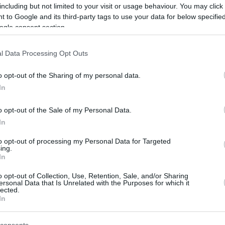
including but not limited to your visit or usage behaviour. You may click 
kkor viszont egyelőre nem érzem ezt, de ha elérkez
 to Google and its third-party tags to use your data for below specifi
illet, nagyjából egy éve megkaptam az utolsó es
ogle consent section.
le is adok, az ifjoncok pedig várjanak a sorukra, 
l Data Processing Opt Outs
t.”
o opt-out of the Sharing of my personal data.
ek, akkor távozik, de egyelőre nem érzi, hogy itt
In
nem akarnék foglalni egy F1-es helyet, ha már ne
o opt-out of the Sale of my Personal Data.
s bántana. Szóval
megkapják majd a lehetőséget
,
In
to opt-out of processing my Personal Data for Targeted
ing.
In
er
Reddit
Telegram
Email
o opt-out of Collection, Use, Retention, Sale, and/or Sharing
ersonal Data that Is Unrelated with the Purposes for which it
lected.
In
consents