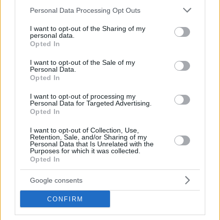
Please note that this website/app uses one or more Google
Personal Data Processing Opt Outs
services and may gather and store information including but
not limited to your visit or usage behaviour. You may click to
I want to opt-out of the Sharing of my
personal data.
grant or deny consent to Google and its third-party tags to
Opted In
use your data for below specified purposes in below Google
consent section.
I want to opt-out of the Sale of my
Personal Data.
Opted In
I want to opt-out of processing my
Personal Data for Targeted Advertising.
Opted In
Hirdetés
I want to opt-out of Collection, Use,
Retention, Sale, and/or Sharing of my
Personal Data that Is Unrelated with the
Purposes for which it was collected.
Opted In
Google consents
CONFIRM