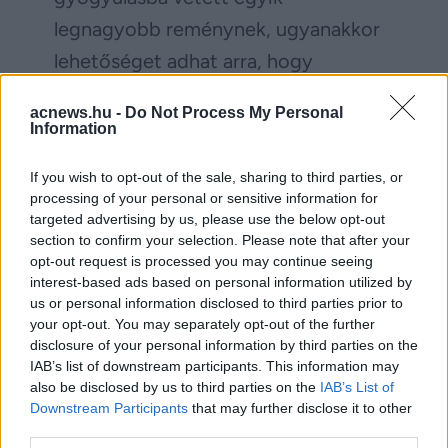
legnagyobb reménynek, ugyanakkor
lehetőséget adhat arra, hogy
megszabaduljon az állandó
acnews.hu -
Do Not Process My Personal
szenvedéstől.
Information
(
via
)
If you wish to opt-out of the sale, sharing to third parties, or
processing of your personal or sensitive information for
targeted advertising by us, please use the below opt-out
Facebook
Twitter
section to confirm your selection. Please note that after your
opt-out request is processed you may continue seeing
interest-based ads based on personal information utilized by
Reddit
Telegram
us or personal information disclosed to third parties prior to
your opt-out. You may separately opt-out of the further
Email
disclosure of your personal information by third parties on the
IAB’s list of downstream participants. This information may
Hirdetés
also be disclosed by us to third parties on the
IAB’s List of
Downstream Participants
that may further disclose it to other
third parties.