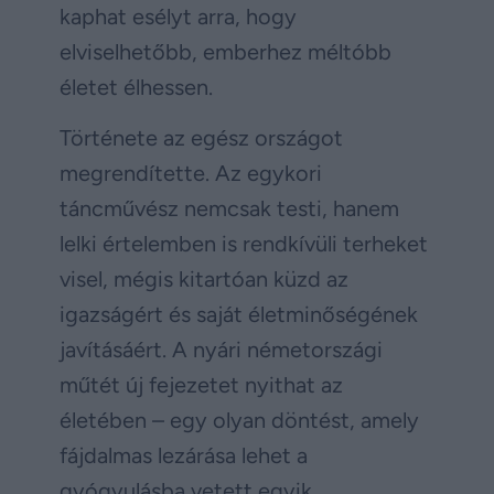
kaphat esélyt arra, hogy
elviselhetőbb, emberhez méltóbb
életet élhessen.
Története az egész országot
megrendítette. Az egykori
táncművész nemcsak testi, hanem
lelki értelemben is rendkívüli terheket
visel, mégis kitartóan küzd az
igazságért és saját életminőségének
javításáért. A nyári németországi
műtét új fejezetet nyithat az
életében – egy olyan döntést, amely
fájdalmas lezárása lehet a
gyógyulásba vetett egyik