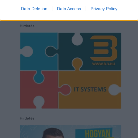
Data Deletion
Data Access
Privacy Policy
Hirdetés
Hirdetés