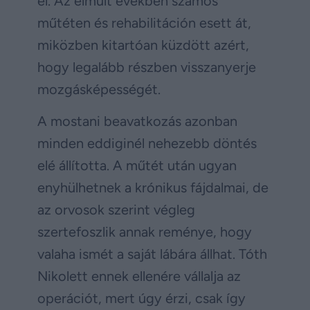
él. Az elmúlt években számos
műtéten és rehabilitáción esett át,
miközben kitartóan küzdött azért,
hogy legalább részben visszanyerje
mozgásképességét.
A mostani beavatkozás azonban
minden eddiginél nehezebb döntés
elé állította. A műtét után ugyan
enyhülhetnek a krónikus fájdalmai, de
az orvosok szerint végleg
szertefoszlik annak reménye, hogy
valaha ismét a saját lábára állhat. Tóth
Nikolett ennek ellenére vállalja az
operációt, mert úgy érzi, csak így