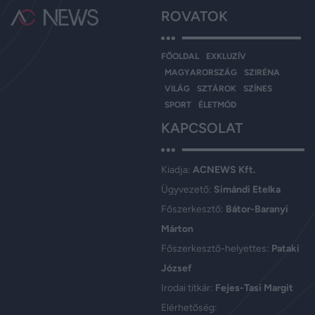
ROVATOK
FŐOLDAL
EXKLUZÍV
MAGYARORSZÁG
SZIRÉNA
VILÁG
SZTÁROK
SZÍNES
SPORT
ÉLETMÓD
KAPCSOLAT
Kiadja:
ACNEWS Kft.
Ügyvezető:
Simándi Etelka
Főszerkesztő:
Bátor-Baranyi
Márton
Főszerkesztő-helyettes:
Pataki
József
Irodai titkár:
Fejes-Tasi Margit
Elérhetőség: