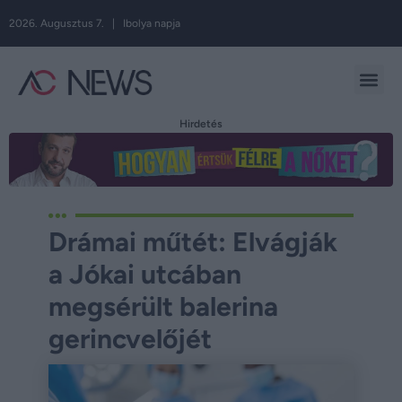
2026. Augusztus 7. | Ibolya napja
Hirdetés
Drámai műtét: Elvágják
a Jókai utcában
megsérült balerina
gerincvelőjét