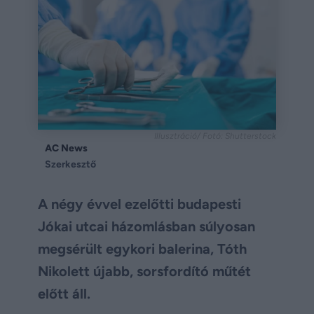
Illusztráció/ Fotó: Shutterstock
AC News
Szerkesztő
A négy évvel ezelőtti budapesti
Jókai utcai házomlásban súlyosan
megsérült egykori balerina, Tóth
Nikolett újabb, sorsfordító műtét
előtt áll.