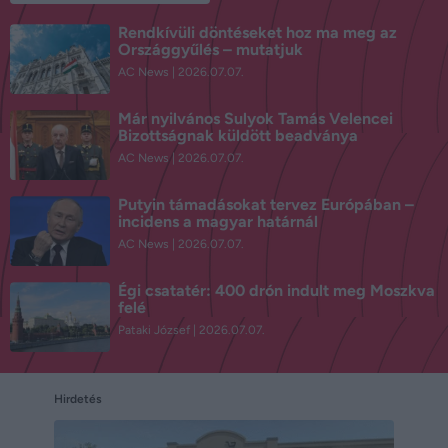
Rendkívüli döntéseket hoz ma meg az
Országgyűlés – mutatjuk
AC News
2026.07.07.
Már nyilvános Sulyok Tamás Velencei
Bizottságnak küldött beadványa
AC News
2026.07.07.
Putyin támadásokat tervez Európában –
incidens a magyar határnál
AC News
2026.07.07.
Égi csatatér: 400 drón indult meg Moszkva
felé
Pataki József
2026.07.07.
Hirdetés