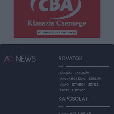
ROVATOK
FŐOLDAL
EXKLUZÍV
MAGYARORSZÁG
SZIRÉNA
VILÁG
SZTÁROK
SZÍNES
SPORT
ÉLETMÓD
KAPCSOLAT
Kiadja:
ACNEWS Kft.