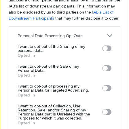
disclosure of your personal information by third parties on the
IAB’s list of downstream participants. This information may
also be disclosed by us to third parties on the
IAB’s List of
Downstream Participants
that may further disclose it to other
third parties.
Please note that this website/app uses one or more Google
Personal Data Processing Opt Outs
services and may gather and store information including but
Hirdetés
not limited to your visit or usage behaviour. You may click to
I want to opt-out of the Sharing of my
personal data.
grant or deny consent to Google and its third-party tags to
Opted In
use your data for below specified purposes in below Google
consent section.
I want to opt-out of the Sale of my
Personal Data.
Opted In
I want to opt-out of processing my
Personal Data for Targeted Advertising.
Opted In
I want to opt-out of Collection, Use,
Retention, Sale, and/or Sharing of my
Personal Data that Is Unrelated with the
Purposes for which it was collected.
Opted In
Hirdetés