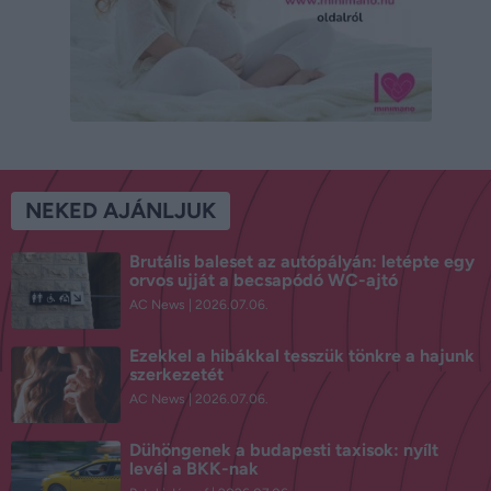
NEKED AJÁNLJUK
Brutális baleset az autópályán: letépte egy
orvos ujját a becsapódó WC-ajtó
AC News
2026.07.06.
Ezekkel a hibákkal tesszük tönkre a hajunk
szerkezetét
AC News
2026.07.06.
Dühöngenek a budapesti taxisok: nyílt
levél a BKK-nak