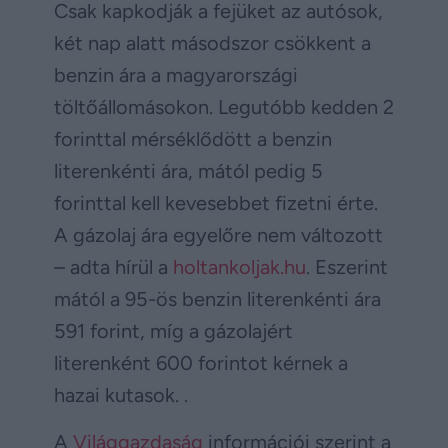
Csak kapkodják a fejüket az autósok,
két nap alatt másodszor csökkent a
benzin ára a magyarországi
töltőállomásokon. Legutóbb kedden 2
forinttal mérséklődött a benzin
literenkénti ára, mától pedig 5
forinttal kell kevesebbet fizetni érte.
A gázolaj ára egyelőre nem változott
– adta hírül a
holtankoljak.hu
. Eszerint
mától a 95-ös benzin literenkénti ára
591 forint, míg a gázolajért
literenként 600 forintot kérnek a
hazai kutasok. .
A
Világgazdaság
információi szerint a