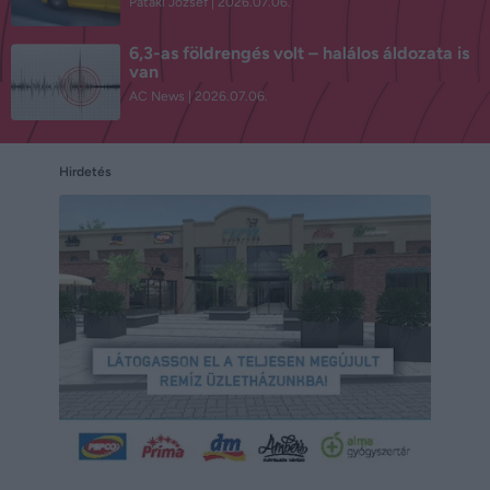
Pataki József
2026.07.06.
6,3-as földrengés volt – halálos áldozata is
van
AC News
2026.07.06.
Hirdetés