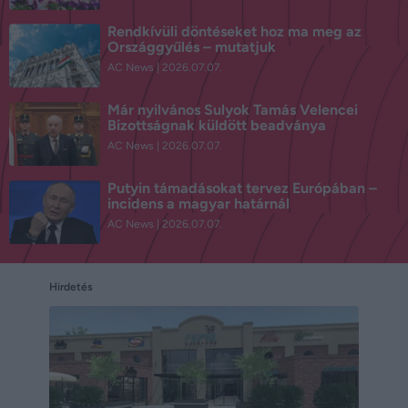
Rendkívüli döntéseket hoz ma meg az
Országgyűlés – mutatjuk
AC News
2026.07.07.
Már nyilvános Sulyok Tamás Velencei
Bizottságnak küldött beadványa
AC News
2026.07.07.
Putyin támadásokat tervez Európában –
incidens a magyar határnál
AC News
2026.07.07.
Hirdetés