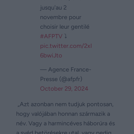
jusqu'au 2
novembre pour
choisir leur gentilé
#AFPTV
⤵️
pic.twitter.com/2xI
6bwiJto
— Agence France-
Presse (@afpfr)
October 29, 2024
„Azt azonban nem tudjuk pontosan,
hogy valójában honnan származik a
név. Vagy a harmincéves háborúra és
a svéd betörésekre utal, vagy pedig