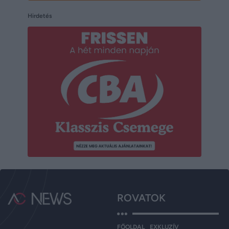
Hirdetés
ROVATOK
FŐOLDAL
EXKLUZÍV