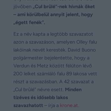
jövőben
„Cul brûlé”-nek hívnák őket
– ami körülbelül annyit jelent, hogy
„égett fenék”.
Ez a név kapta a legtöbb szavazatot
azon a szavazáson, amelyen Olley falu
lakóinak nevét keresték. David Buono
polgármester bejelentette, hogy a
Verdun és Metz között félúton lévő
200 lelket számláló falu 89 lakosa vett
részt a szavazásban. A 42 szavazat a
„Cul brûlé” névre esett.
Minden
tízéves és idősebb lakos
szavazhatott
– írja a
krone.at.