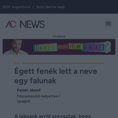
2026. Augusztus 6. | Berta, Bettina napja
Hirdetés
Égett fenék lett a neve
egy falunak
Pataki József
Főszerkesztő-helyettes /
újságíró
A lakosok arról szavaztak, hogy