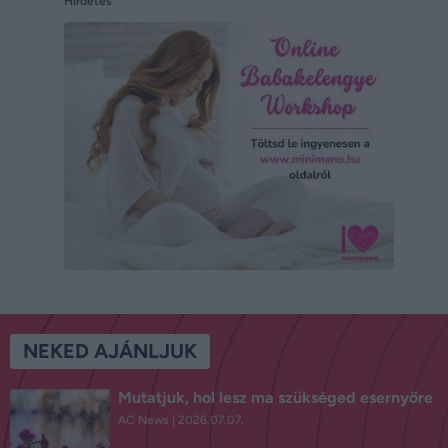
Hirdetés
NEKED AJÁNLJUK
Mutatjuk, hol lesz ma szükséged esernyőre
AC News
2026.07.07.