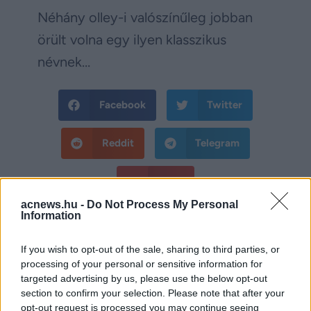
Néhány olley-i valószínűleg jobban
örült volna egy ilyen klasszikus
névnek…
Facebook
Twitter
Reddit
Telegram
Email
acnews.hu -
Do Not Process My Personal
Hirdetés
Information
If you wish to opt-out of the sale, sharing to third parties, or
processing of your personal or sensitive information for
targeted advertising by us, please use the below opt-out
section to confirm your selection. Please note that after your
opt-out request is processed you may continue seeing