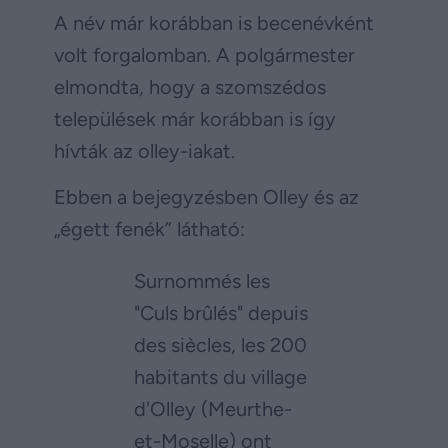
A név már korábban is becenévként
volt forgalomban. A polgármester
elmondta, hogy a szomszédos
települések már korábban is így
hívták az olley-iakat.
Ebben a bejegyzésben Olley és az
„égett fenék” látható:
Surnommés les
"Culs brûlés" depuis
des siècles, les 200
habitants du village
d'Olley (Meurthe-
et-Moselle) ont