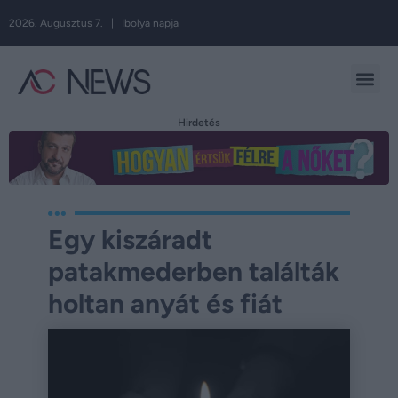
2026. Augusztus 7. | Ibolya napja
Hirdetés
Egy kiszáradt
patakmederben találták
holtan anyát és fiát