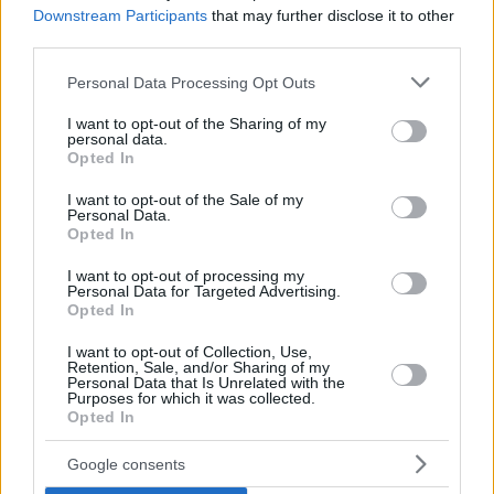
Downstream Participants
that may further disclose it to other
third parties.
Please note that this website/app uses one or more Google
Personal Data Processing Opt Outs
services and may gather and store information including but
not limited to your visit or usage behaviour. You may click to
I want to opt-out of the Sharing of my
personal data.
grant or deny consent to Google and its third-party tags to
Opted In
use your data for below specified purposes in below Google
consent section.
I want to opt-out of the Sale of my
Personal Data.
Hirdetés
Opted In
I want to opt-out of processing my
Personal Data for Targeted Advertising.
Opted In
I want to opt-out of Collection, Use,
Retention, Sale, and/or Sharing of my
Personal Data that Is Unrelated with the
Purposes for which it was collected.
Opted In
Google consents