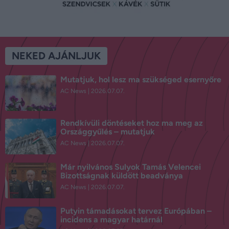
NEKED AJÁNLJUK
Mutatjuk, hol lesz ma szükséged esernyőre
AC News
2026.07.07.
Rendkívüli döntéseket hoz ma meg az
Országgyűlés – mutatjuk
AC News
2026.07.07.
Már nyilvános Sulyok Tamás Velencei
Bizottságnak küldött beadványa
AC News
2026.07.07.
Putyin támadásokat tervez Európában –
incidens a magyar határnál