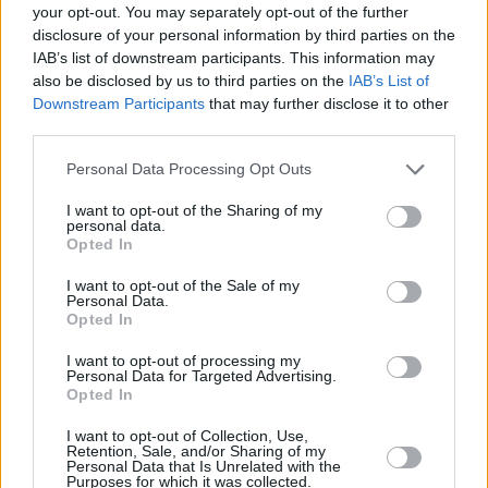
your opt-out. You may separately opt-out of the further
disclosure of your personal information by third parties on the
Hirdetés
IAB’s list of downstream participants. This information may
also be disclosed by us to third parties on the
IAB’s List of
Downstream Participants
that may further disclose it to other
third parties.
Please note that this website/app uses one or more Google
Personal Data Processing Opt Outs
services and may gather and store information including but
not limited to your visit or usage behaviour. You may click to
I want to opt-out of the Sharing of my
personal data.
grant or deny consent to Google and its third-party tags to
Opted In
use your data for below specified purposes in below Google
consent section.
I want to opt-out of the Sale of my
Personal Data.
Opted In
I want to opt-out of processing my
Hirdetés
Personal Data for Targeted Advertising.
Opted In
I want to opt-out of Collection, Use,
Retention, Sale, and/or Sharing of my
Personal Data that Is Unrelated with the
Purposes for which it was collected.