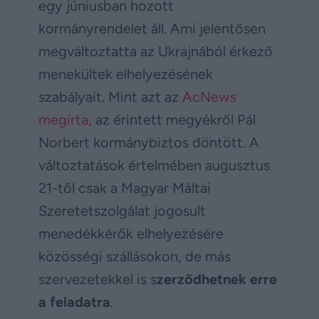
egy júniusban hozott
kormányrendelet áll. Ami jelentősen
megváltoztatta az Ukrajnából érkező
menekültek elhelyezésének
szabályait. Mint azt az
AcNews
megírta,
az érintett megyékről Pál
Norbert kormánybiztos döntött. A
változtatások értelmében augusztus
21-től csak a Magyar Máltai
Szeretetszolgálat jogosult
menedékkérők elhelyezésére
közösségi szállásokon, de más
szervezetekkel is s
zerződhetnek erre
a feladatra
.