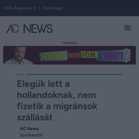
2026. Augusztus 9. | Emőd napja
Hirdetés
Elegük lett a
hollandoknak, nem
fizetik a migránsok
szállását
AC News
Szerkesztő