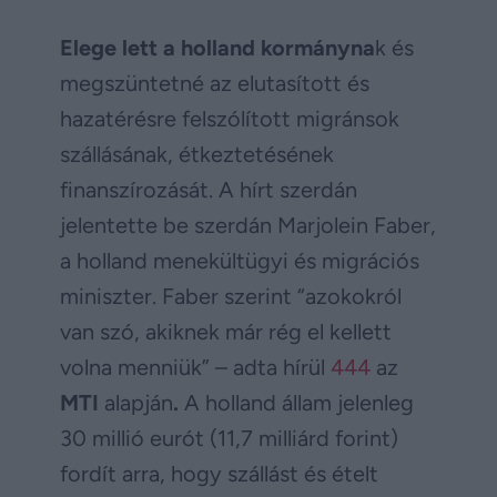
Elege lett a holland kormányna
k és
megszüntetné az elutasított és
hazatérésre felszólított migránsok
szállásának, étkeztetésének
finanszírozását. A hírt szerdán
jelentette be szerdán Marjolein Faber,
a holland menekültügyi és migrációs
miniszter. Faber szerint “azokokról
van szó, akiknek már rég el kellett
volna menniük” – adta hírül
444
az
MTI
alapján
.
A holland állam jelenleg
30 millió eurót (11,7 milliárd forint)
fordít arra, hogy szállást és ételt