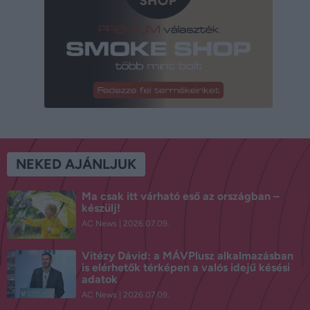
NEKED AJÁNLJUK
Ma csak itt várható eső az országban –
készülj!
AC News
2026.07.09.
Vitézy Dávid: a MÁVPlusz alkalmazásban
is elérhetők térképen a valós idejű késési
adatok
AC News
2026.07.09.