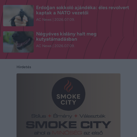
Erdoğan sokkoló ajándéka: éles revolvert
kaptak a NATO vezetői
AC News
2026.07.09.
Négyéves kislány halt meg
kutyatámadásban
AC News
2026.07.09.
Hirdetés