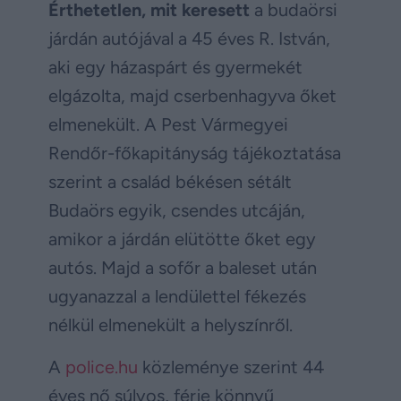
Érthetetlen, mit keresett
a budaörsi
járdán autójával a 45 éves R. István,
aki egy házaspárt és gyermekét
elgázolta, majd cserbenhagyva őket
elmenekült. A Pest Vármegyei
Rendőr-főkapitányság tájékoztatása
szerint a család békésen sétált
Budaörs egyik, csendes utcáján,
amikor a járdán elütötte őket egy
autós. Majd a sofőr a baleset után
ugyanazzal a lendülettel fékezés
nélkül elmenekült a helyszínről.
A
police.hu
közleménye szerint 44
éves nő súlyos, férje könnyű