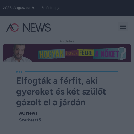
2026. Augusztus 9. | Emőd napja
Hirdetés
Elfogták a férfit, aki
gyereket és két szülőt
gázolt el a járdán
AC News
Szerkesztő