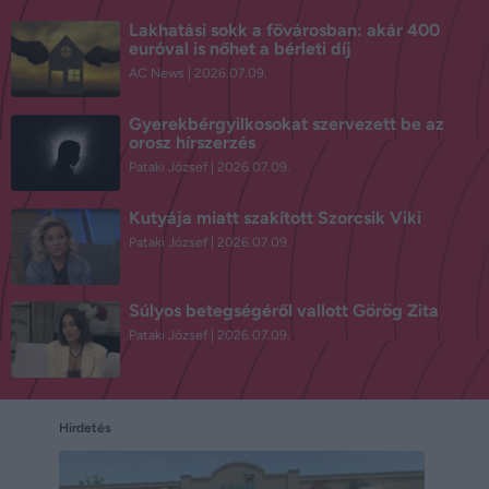
Lakhatási sokk a fővárosban: akár 400
euróval is nőhet a bérleti díj
AC News
2026.07.09.
Gyerekbérgyilkosokat szervezett be az
orosz hírszerzés
Pataki József
2026.07.09.
Kutyája miatt szakított Szorcsik Viki
Pataki József
2026.07.09.
Súlyos betegségéről vallott Görög Zita
Pataki József
2026.07.09.
Hirdetés