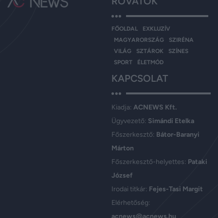
ROVATOK
FŐOLDAL
EXKLUZÍV
MAGYARORSZÁG
SZIRÉNA
VILÁG
SZTÁROK
SZÍNES
SPORT
ÉLETMÓD
KAPCSOLAT
Kiadja:
ACNEWS Kft.
Ügyvezető:
Simándi Etelka
Főszerkesztő:
Bátor-Baranyi
Márton
Főszerkesztő-helyettes:
Pataki
József
Irodai titkár:
Fejes-Tasi Margit
Elérhetőség:
acnews@acnews.hu