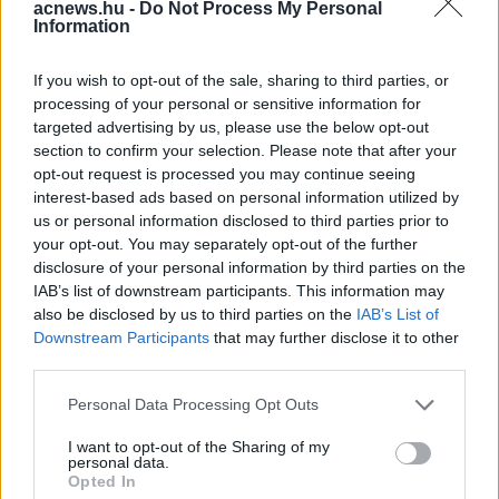
Facebook
Twitter
acnews.hu -
Do Not Process My Personal
Information
Reddit
Telegram
If you wish to opt-out of the sale, sharing to third parties, or
processing of your personal or sensitive information for
targeted advertising by us, please use the below opt-out
Email
section to confirm your selection. Please note that after your
opt-out request is processed you may continue seeing
Hirdetés
interest-based ads based on personal information utilized by
us or personal information disclosed to third parties prior to
your opt-out. You may separately opt-out of the further
disclosure of your personal information by third parties on the
IAB’s list of downstream participants. This information may
also be disclosed by us to third parties on the
IAB’s List of
Downstream Participants
that may further disclose it to other
third parties.
Please note that this website/app uses one or more Google
Personal Data Processing Opt Outs
services and may gather and store information including but
not limited to your visit or usage behaviour. You may click to
I want to opt-out of the Sharing of my
personal data.
grant or deny consent to Google and its third-party tags to
Opted In
use your data for below specified purposes in below Google