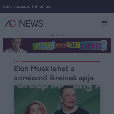
2026. Augusztus 9. | Emőd napja
Hirdetés
Elon Musk lehet a
színésznő ikreinek apja