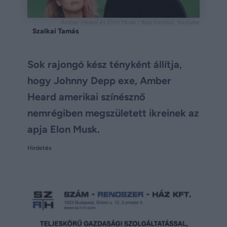
Amber Heard és Elon Musk / Kép forrása: Youtube
Szalkai Tamás
Sok rajongó kész tényként állítja,
hogy Johnny Depp exe, Amber
Heard amerikai színésznő
nemrégiben megszületett ikreinek az
apja Elon Musk.
Hirdetés