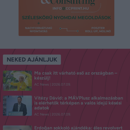
NEKED AJÁNLJUK
Ma csak itt várható eső az országban –
készülj!
AC News
2026.07.09.
Vitézy Dávid: a MÁVPlusz alkalmazásban
is elérhetők térképen a valós idejű késési
adatok
AC News
2026.07.09.
Erdoğan sokkoló ajándéka: éles revolvert