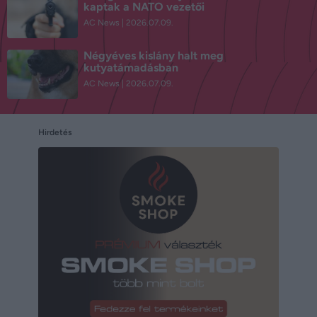
kaptak a NATO vezetői
AC News
2026.07.09.
Négyéves kislány halt meg
kutyatámadásban
AC News
2026.07.09.
Hirdetés