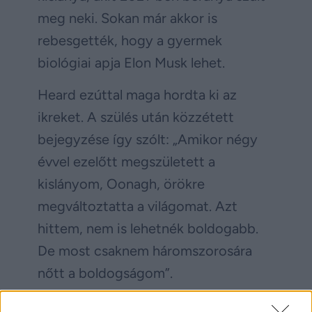
meg neki. Sokan már akkor is
rebesgették, hogy a gyermek
biológiai apja Elon Musk lehet.
Heard ezúttal maga hordta ki az
ikreket. A szülés után közzétett
bejegyzése így szólt: „Amikor négy
évvel ezelőtt megszületett a
kislányom, Oonagh, örökre
megváltoztatta a világomat. Azt
hittem, nem is lehetnék boldogabb.
De most csaknem háromszorosára
nőtt a boldogságom”.