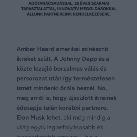
Amber Heard amerikai színésznő
ikreket szült. A Johnny Depp és a
közte lezajló borzalmas válás és
persorozat után így természetesen
ismét mindenki őróla beszél. No,
meg arról is, hogy újszülött ikreinek
édesapja talán korábbi partnere,
Elon Musk lehet
, aki még mindig a
világ egyik legbefolyásosabb és
leggazdagabb embere – írja a