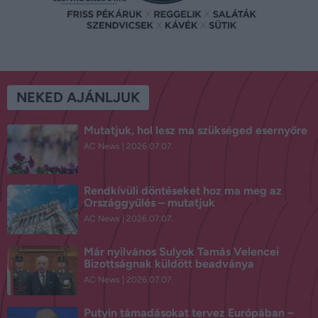
NEKED AJÁNLJUK
Mutatjuk, hol lesz ma szükséged esernyőre
AC News
2026.07.07.
Rendkívüli döntéseket hoz ma meg az
Országgyűlés – mutatjuk
AC News
2026.07.07.
Már nyilvános Sulyok Tamás Velencei
Bizottságnak küldött beadványa
AC News
2026.07.07.
Putyin támadásokat tervez Európában –