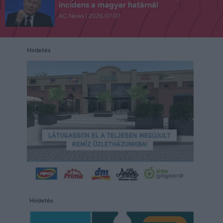
incidens a magyar határnál
AC News
2026.07.07.
Hirdetés
Hirdetés