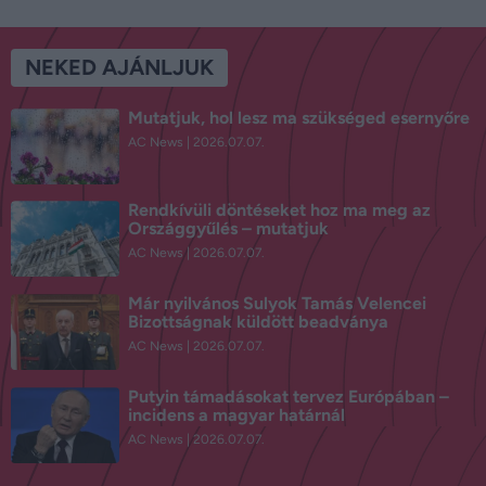
NEKED AJÁNLJUK
Mutatjuk, hol lesz ma szükséged esernyőre
AC News
2026.07.07.
Rendkívüli döntéseket hoz ma meg az
Országgyűlés – mutatjuk
AC News
2026.07.07.
Már nyilvános Sulyok Tamás Velencei
Bizottságnak küldött beadványa
AC News
2026.07.07.
Putyin támadásokat tervez Európában –
incidens a magyar határnál
AC News
2026.07.07.