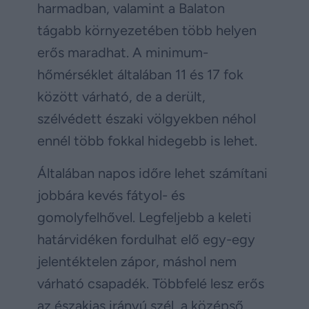
harmadban, valamint a Balaton
tágabb környezetében több helyen
erős maradhat. A minimum-
hőmérséklet általában 11 és 17 fok
között várható, de a derült,
szélvédett északi völgyekben néhol
ennél több fokkal hidegebb is lehet.
Általában napos időre lehet számítani
jobbára kevés fátyol- és
gomolyfelhővel. Legfeljebb a keleti
határvidéken fordulhat elő egy-egy
jelentéktelen zápor, máshol nem
várható csapadék. Többfelé lesz erős
az északias irányú szél, a középső