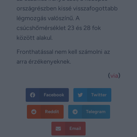
országrészben kissé visszafogottabb
légmozgás valószínű. A
csúcshőmérséklet 23 és 28 fok
között alakul.
Fronthatással nem kell számolni az
arra érzékenyeknek.
(
via
)
Facebook
Twitter
Reddit
Telegram
Email