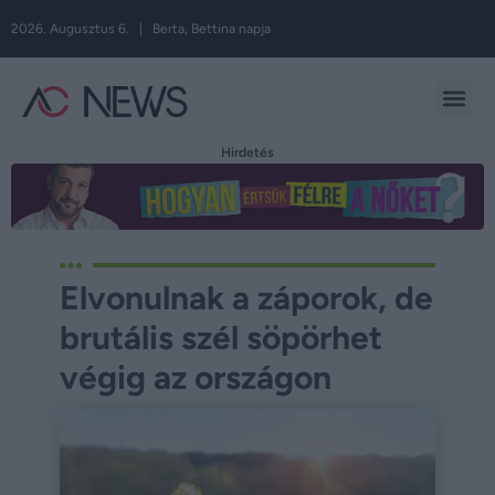
2026. Augusztus 6. | Berta, Bettina napja
Hirdetés
Elvonulnak a záporok, de
brutális szél söpörhet
végig az országon