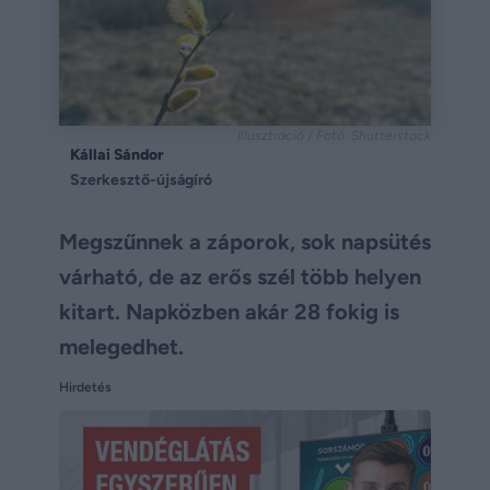
Illusztráció / Fotó: Shutterstock
Kállai Sándor
Szerkesztő-újságíró
Megszűnnek a záporok, sok napsütés
várható, de az erős szél több helyen
kitart. Napközben akár 28 fokig is
melegedhet.
Hirdetés