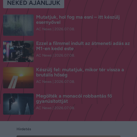
NEKED AJÁNLJUK
Mutatjuk, hol fog ma esni – itt készülj
esernyővel
AC News
2026.07.08.
Ezzel a filmmel indult az átmeneti adás az
M1-en kedd este
AC News
2026.07.08.
Készülj fel: mutatjuk, mikor tér vissza a
brutális hőség
AC News
2026.07.08.
Megölték a monacói robbantás fő
gyanúsítottját
AC News
2026.07.08.
Hirdetés