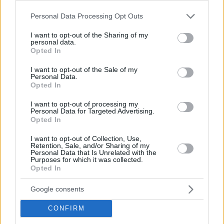
Please note that this website/app uses one or more Google
Personal Data Processing Opt Outs
services and may gather and store information including but
not limited to your visit or usage behaviour. You may click to
I want to opt-out of the Sharing of my
personal data.
grant or deny consent to Google and its third-party tags to
Opted In
Hirdetés
use your data for below specified purposes in below Google
consent section.
I want to opt-out of the Sale of my
Personal Data.
Opted In
I want to opt-out of processing my
Personal Data for Targeted Advertising.
Opted In
I want to opt-out of Collection, Use,
Retention, Sale, and/or Sharing of my
Personal Data that Is Unrelated with the
Purposes for which it was collected.
Opted In
Google consents
Hirdetés
CONFIRM