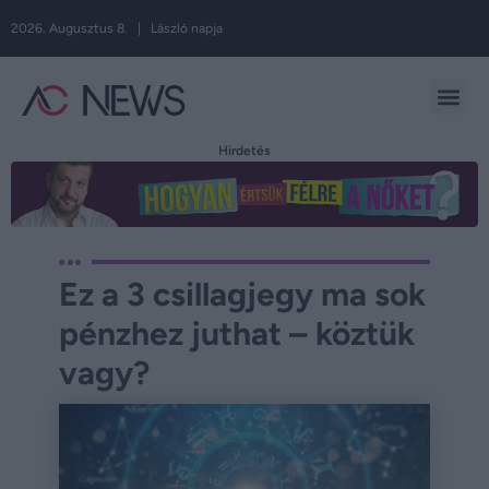
2026. Augusztus 8. | László napja
Hirdetés
Ez a 3 csillagjegy ma sok
pénzhez juthat – köztük
vagy?