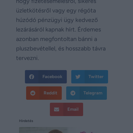
hogy fizetésemelésről, sikeres
üzletkötésről vagy egy régóta
húzódó pénzügyi ügy kedvező
lezárásáról kapnak hírt. Érdemes
azonban megfontoltan bánni a
pluszbevétellel, és hosszabb távra
tervezni.
Facebook
Twitter
Reddit
Telegram
Email
Hirdetés