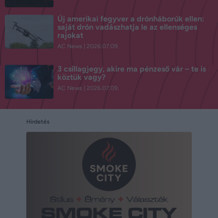
Új amerikai fegyver a drónháborúk ellen:
saját drón vadászhatja le az ellenséges
rajokat
AC News
2026.07.09.
3 csillagjegy, akire ma pénzeső vár – te is
köztük vagy?
AC News
2026.07.09.
Hirdetés