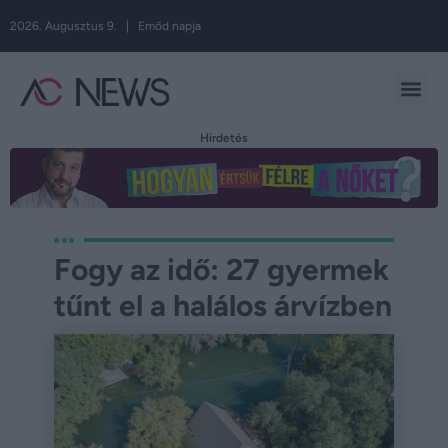
2026. Augusztus 9. | Emőd napja
Hirdetés
Fogy az idő: 27 gyermek
tűnt el a halálos árvízben