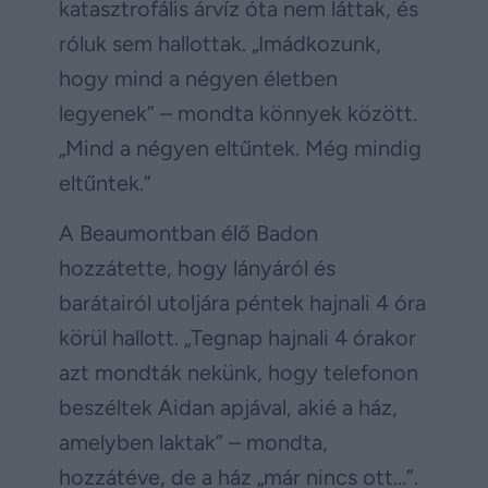
katasztrofális árvíz óta nem láttak, és
róluk sem hallottak. „Imádkozunk,
hogy mind a négyen életben
legyenek” – mondta könnyek között.
„Mind a négyen eltűntek. Még mindig
eltűntek.”
A Beaumontban élő Badon
hozzátette, hogy lányáról és
barátairól utoljára péntek hajnali 4 óra
körül hallott. „Tegnap hajnali 4 órakor
azt mondták nekünk, hogy telefonon
beszéltek Aidan apjával, akié a ház,
amelyben laktak” – mondta,
hozzátéve, de a ház „már nincs ott…”.