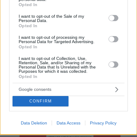
grant or deny consent to Google and its third-party tags to
Opted In
use your data for below specified purposes in below Google
consent section.
I want to opt-out of the Sale of my
Personal Data.
Opted In
I want to opt-out of processing my
Personal Data for Targeted Advertising.
Opted In
I want to opt-out of Collection, Use,
Hirdetés
Retention, Sale, and/or Sharing of my
Personal Data that Is Unrelated with the
Purposes for which it was collected.
Opted In
Google consents
CONFIRM
Data Deletion
Data Access
Privacy Policy