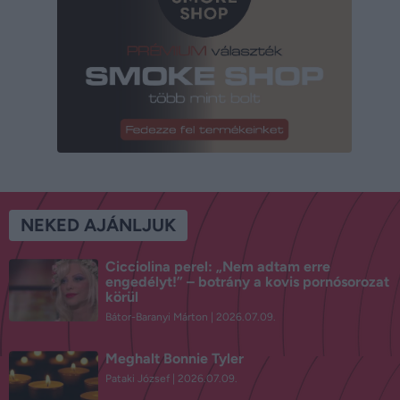
NEKED AJÁNLJUK
Cicciolina perel: „Nem adtam erre
engedélyt!” – botrány a kovis pornósorozat
körül
Bátor-Baranyi Márton
2026.07.09.
Meghalt Bonnie Tyler
Pataki József
2026.07.09.