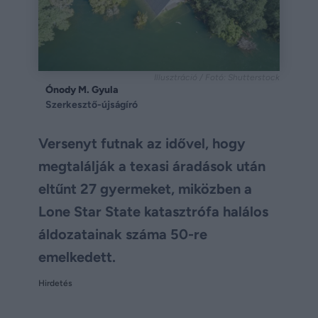
Illusztráció / Fotó: Shutterstock
Ónody M. Gyula
Szerkesztő-újságíró
Versenyt futnak az idővel, hogy
megtalálják a texasi áradások után
eltűnt 27 gyermeket, miközben a
Lone Star State katasztrófa halálos
áldozatainak száma 50-re
emelkedett.
Hirdetés