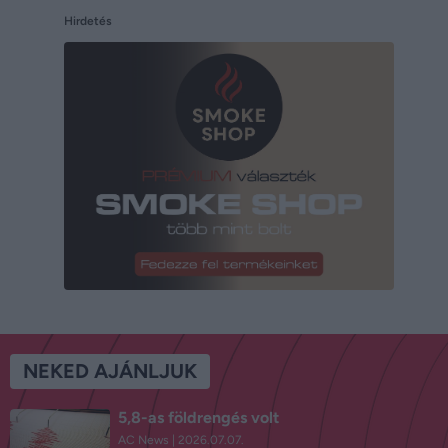
Hirdetés
NEKED AJÁNLJUK
5,8-as földrengés volt
AC News
2026.07.07.