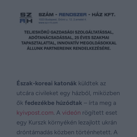
Észak-koreai katonák
küldtek az
utcára civileket egy házból, miközben
ők
fedezékbe húzódtak
– írta meg a
kyivpost.com
. A
videón
rögített eset
egy Kurszk környékén lezajlott ukrán
dróntámadás közben történhetett. A