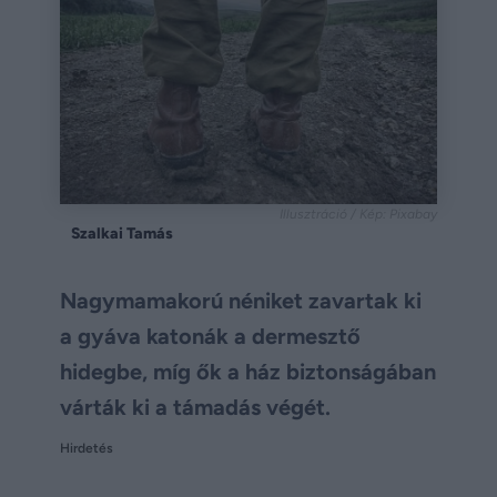
Illusztráció / Kép: Pixabay
Szalkai Tamás
Nagymamakorú néniket zavartak ki
a gyáva katonák a dermesztő
hidegbe, míg ők a ház biztonságában
várták ki a támadás végét.
Hirdetés