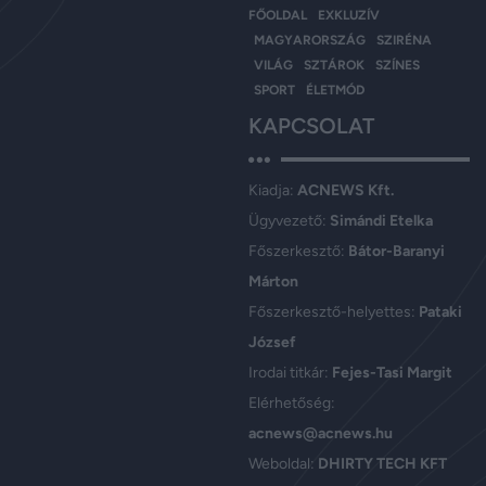
FŐOLDAL
EXKLUZÍV
MAGYARORSZÁG
SZIRÉNA
VILÁG
SZTÁROK
SZÍNES
SPORT
ÉLETMÓD
KAPCSOLAT
Kiadja:
ACNEWS Kft.
Ügyvezető:
Simándi Etelka
Főszerkesztő:
Bátor-Baranyi
Márton
Főszerkesztő-helyettes:
Pataki
József
Irodai titkár:
Fejes-Tasi Margit
Elérhetőség:
acnews@acnews.hu
Weboldal:
DHIRTY TECH KFT