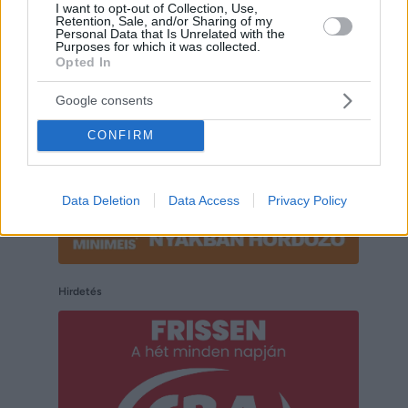
I want to opt-out of Collection, Use,
Retention, Sale, and/or Sharing of my
Hirdetés
Personal Data that Is Unrelated with the
Purposes for which it was collected.
Opted In
Google consents
CONFIRM
Data Deletion
Data Access
Privacy Policy
Hirdetés