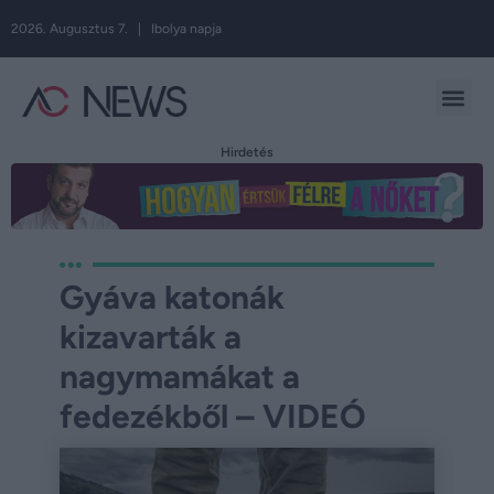
2026. Augusztus 7. | Ibolya napja
Hirdetés
Gyáva katonák
kizavarták a
nagymamákat a
fedezékből – VIDEÓ