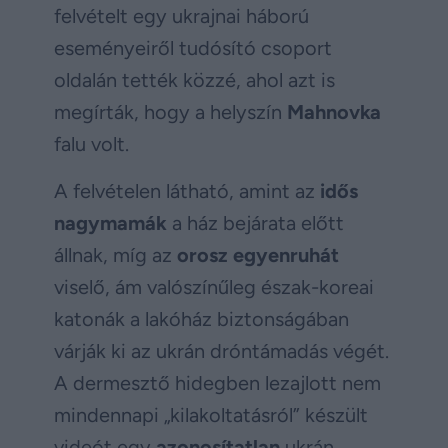
felvételt egy ukrajnai háború
eseményeiről tudósító csoport
oldalán tették közzé, ahol azt is
megírták, hogy a helyszín
Mahnovka
falu volt.
A felvételen látható, amint az
idős
nagymamák
a ház bejárata előtt
állnak, míg az
orosz egyenruhát
viselő, ám valószínűleg észak-koreai
katonák a lakóház biztonságában
várják ki az ukrán dróntámadás végét.
A dermesztő hidegben lezajlott nem
mindennapi „kilakoltatásról” készült
videót egy
azonosítatlan
ukrán