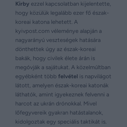
Kirby
ezzel kapcsolatban kijelentette,
hogy közülük legalább ezer fő észak-
koreai katona lehetett. A
kyivpost.com véleménye alapján a
nagyarányú veszteségek hatására
dönthettek úgy az észak-koreai
bakák, hogy civilek élete árán is
megóvják a sajátukat. A közelmúltban
egyébként több
felvétel
is napvilágot
látott, amelyen észak-koreai katonák
láthatók, amint igyekeznek felvenni a
harcot az ukrán drónokkal. Mivel
lőfegyvereik gyakran hatástalanok,
kidolgoztak egy speciális taktikát is.