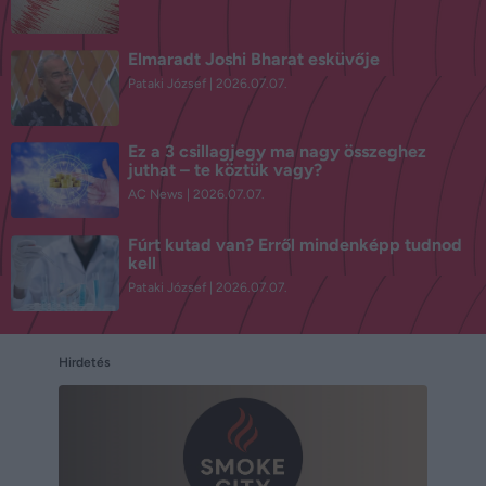
Elmaradt Joshi Bharat esküvője
Pataki József
2026.07.07.
Ez a 3 csillagjegy ma nagy összeghez
juthat – te köztük vagy?
AC News
2026.07.07.
Fúrt kutad van? Erről mindenképp tudnod
kell
Pataki József
2026.07.07.
Hirdetés