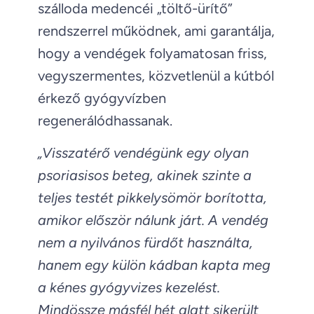
szálloda medencéi „töltő-ürítő”
rendszerrel működnek, ami garantálja,
hogy a vendégek folyamatosan friss,
vegyszermentes, közvetlenül a kútból
érkező gyógyvízben
regenerálódhassanak.
„Visszatérő vendégünk egy olyan
psoriasisos beteg, akinek szinte a
teljes testét pikkelysömör borította,
amikor először nálunk járt. A vendég
nem a nyilvános fürdőt használta,
hanem egy külön kádban kapta meg
a kénes gyógyvizes kezelést.
Mindössze másfél hét alatt sikerült