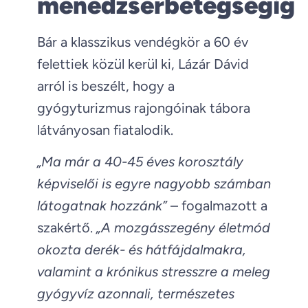
menedzserbetegségig
Bár a klasszikus vendégkör a 60 év
felettiek közül kerül ki, Lázár Dávid
arról is beszélt, hogy a
gyógyturizmus rajongóinak tábora
látványosan fiatalodik.
„Ma már a 40-45 éves korosztály
képviselői is egyre nagyobb számban
látogatnak hozzánk”
– fogalmazott a
szakértő.
„A mozgásszegény életmód
okozta derék- és hátfájdalmakra,
valamint a krónikus stresszre a meleg
gyógyvíz azonnali, természetes