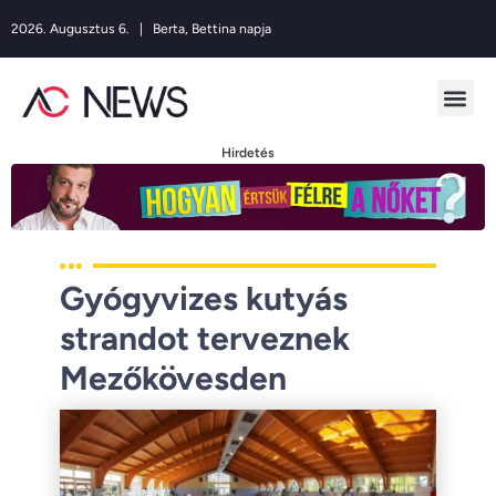
2026. Augusztus 6. | Berta, Bettina napja
Hirdetés
Gyógyvizes kutyás
strandot terveznek
Mezőkövesden