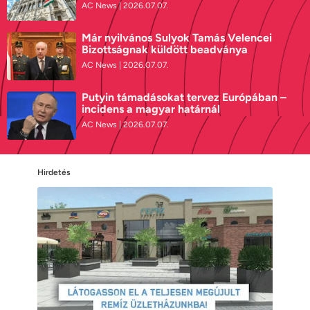
AC News
2026.07.07.
Már nyilvános Sulyok Tamás Velencei
Bizottságnak küldött beadványa
AC News
2026.07.07.
Putyin támadásokat tervez Európában –
incidens a magyar határnál
AC News
2026.07.07.
Hirdetés