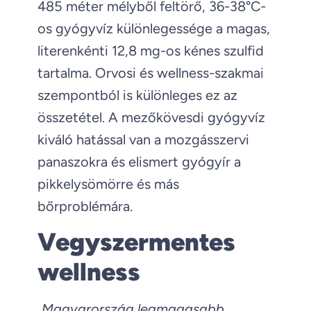
485 méter mélyből feltörő, 36-38°C-
os gyógyvíz különlegessége a magas,
literenkénti 12,8 mg-os kénes szulfid
tartalma. Orvosi és wellness-szakmai
szempontból is különleges ez az
összetétel. A mezőkövesdi gyógyvíz
kiváló hatással van a mozgásszervi
panaszokra és elismert gyógyír a
pikkelysömörre és más
bőrproblémára.
Vegyszermentes
wellness
„Magyarország legmagasabb