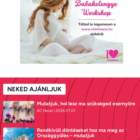
NEKED AJÁNLJUK
Mutatjuk, hol lesz ma szükséged esernyőre
AC News
2026.07.07.
Rendkívüli döntéseket hoz ma meg az
Országgyűlés – mutatjuk