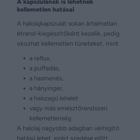
A kapszulának is lehetnek
kellemetlen hatásai
A halolajkapszulát sokan ártalmatlan
étrend-kiegészítőként kezelik, pedig
okozhat kellemetlen tüneteket, mint
a reflux,
a puffadás,
a hasmenés,
a hányinger,
a halszagú lehelet
vagy más emésztőrendszeri
kellemetlenség.
A halolaj nagyobb adagban vérhígító
hatású lehet, ezért szedése előtt