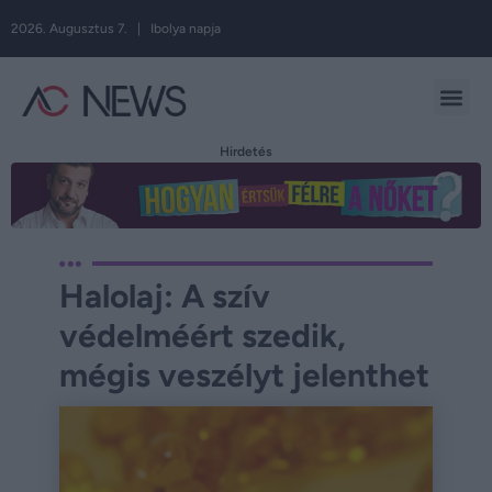
2026. Augusztus 7. | Ibolya napja
Hirdetés
Halolaj: A szív
védelméért szedik,
mégis veszélyt jelenthet