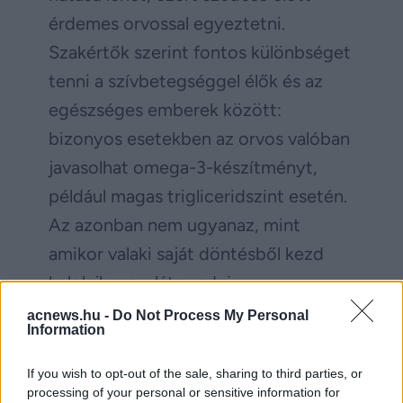
érdemes orvossal egyeztetni.
Szakértők szerint fontos különbséget
tenni a szívbetegséggel élők és az
egészséges emberek között:
bizonyos esetekben az orvos valóban
javasolhat omega-3-készítményt,
például magas trigliceridszint esetén.
Az azonban nem ugyanaz, mint
amikor valaki saját döntésből kezd
halolajkapszulát szedni
megelőzésként.
acnews.hu -
Do Not Process My Personal
Information
Az omega-3 zsírsavak hasznosak
If you wish to opt-out of the sale, sharing to third parties, or
lehetnek, de önmagukban nem
processing of your personal or sensitive information for