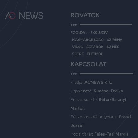
ROVATOK
FŐOLDAL
EXKLUZÍV
MAGYARORSZÁG
SZIRÉNA
VILÁG
SZTÁROK
SZÍNES
SPORT
ÉLETMÓD
KAPCSOLAT
Kiadja:
ACNEWS Kft.
Ügyvezető:
Simándi Etelka
Főszerkesztő:
Bátor-Baranyi
Márton
Főszerkesztő-helyettes:
Pataki
József
Irodai titkár:
Fejes-Tasi Margit