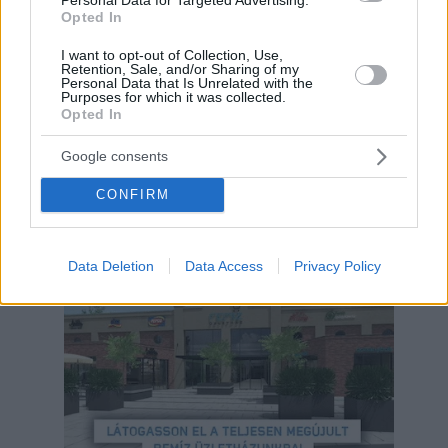
Opted In
I want to opt-out of Collection, Use,
Retention, Sale, and/or Sharing of my
Personal Data that Is Unrelated with the
Purposes for which it was collected.
Opted In
Google consents
CONFIRM
Hirdetés
Data Deletion
Data Access
Privacy Policy