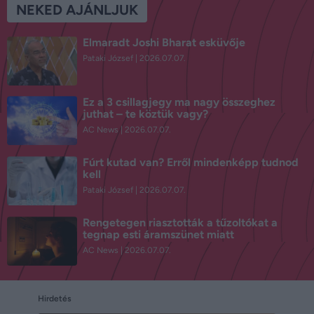
NEKED AJÁNLJUK
Elmaradt Joshi Bharat esküvője
Pataki József
2026.07.07.
Ez a 3 csillagjegy ma nagy összeghez
juthat – te köztük vagy?
AC News
2026.07.07.
Fúrt kutad van? Erről mindenképp tudnod
kell
Pataki József
2026.07.07.
Rengetegen riasztották a tűzoltókat a
tegnap esti áramszünet miatt
AC News
2026.07.07.
Hirdetés