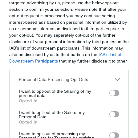
helyettesítik az egészséges
targeted advertising by us, please use the below opt-out
section to confirm your selection. Please note that after your
életmódot. A kiegyensúlyozott
opt-out request is processed you may continue seeing
étrend, a rendszeres mozgás, a
interest-based ads based on personal information utilized by
us or personal information disclosed to third parties prior to
dohányzás kerülése, a megfelelő
your opt-out. You may separately opt-out of the further
testsúly és az orvosi kontroll továbbra
disclosure of your personal information by third parties on the
IAB’s list of downstream participants. This information may
is kulcsszerepet játszik a szív
also be disclosed by us to third parties on the
IAB’s List of
védelmében.
Downstream Participants
that may further disclose it to other
third parties.
Please note that this website/app uses one or more Google
Personal Data Processing Opt Outs
Facebook
Twitter
services and may gather and store information including but
not limited to your visit or usage behaviour. You may click to
I want to opt-out of the Sharing of my
personal data.
grant or deny consent to Google and its third-party tags to
Reddit
Telegram
Opted In
use your data for below specified purposes in below Google
consent section.
I want to opt-out of the Sale of my
Email
Personal Data.
Opted In
Hirdetés
I want to opt-out of processing my
Personal Data for Targeted Advertising.