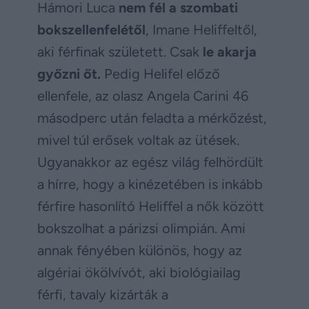
Hámori Luca
nem fél a szombati
bokszellenfelétől
, Imane Heliffeltől,
aki férfinak született. Csak
le akarja
győzni őt.
Pedig Helifel előző
ellenfele, az olasz Angela Carini 46
másodperc után feladta a mérkőzést,
mivel túl erősek voltak az ütések.
Ugyanakkor az egész világ felhördült
a hírre, hogy a kinézetében is inkább
férfire hasonlító Heliffel a nők között
bokszolhat a párizsi olimpián. Ami
annak fényében különös, hogy az
algériai ökölvívót, aki biológiailag
férfi, tavaly kizárták a