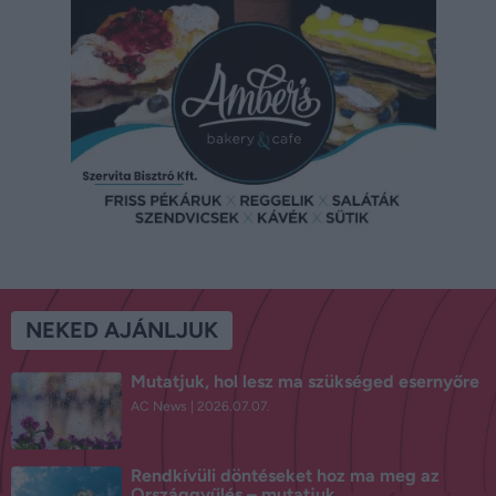
NEKED AJÁNLJUK
Mutatjuk, hol lesz ma szükséged esernyőre
AC News
2026.07.07.
Rendkívüli döntéseket hoz ma meg az
Országgyűlés – mutatjuk