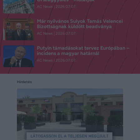
AC News
2026.07.07.
Már nyilvános Sulyok Tamás Velencei
Bizottságnak küldött beadványa
AC News
2026.07.07.
Putyin támadásokat tervez Európában –
incidens a magyar határnál
AC News
2026.07.07.
Hirdetés