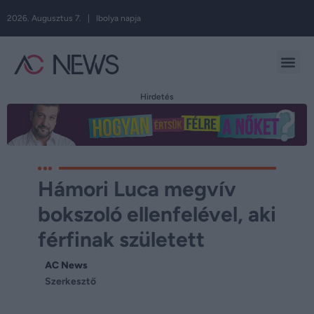
2026. Augusztus 7. | Ibolya napja
Hirdetés
Hámori Luca megvív
bokszoló ellenfelével, aki
férfinak született
AC News
Szerkesztő