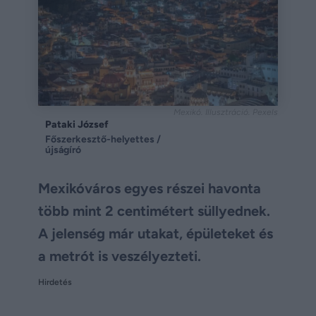
Mexikó. Illusztráció. Pexels
Pataki József
Főszerkesztő-helyettes /
újságíró
Mexikóváros egyes részei havonta
több mint 2 centimétert süllyednek.
A jelenség már utakat, épületeket és
a metrót is veszélyezteti.
Hirdetés