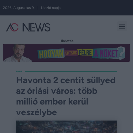
2026. Augusztus 9. | László napja
Hirdetés
Havonta 2 centit süllyed
az óriási város: több
millió ember kerül
veszélybe