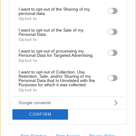
services and may gather and store information including but
not limited to your visit or usage behaviour. You may click to
I want to opt-out of the Sharing of my
personal data.
grant or deny consent to Google and its third-party tags to
Opted In
use your data for below specified purposes in below Google
consent section.
I want to opt-out of the Sale of my
Personal Data.
Opted In
Hirdetés
I want to opt-out of processing my
Personal Data for Targeted Advertising.
Opted In
I want to opt-out of Collection, Use,
Retention, Sale, and/or Sharing of my
Personal Data that Is Unrelated with the
Purposes for which it was collected.
Opted In
Google consents
CONFIRM
Data Deletion
Data Access
Privacy Policy