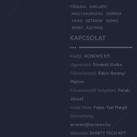
FŐOLDAL
EXKLUZÍV
MAGYARORSZÁG
SZIRÉNA
VILÁG
SZTÁROK
SZÍNES
SPORT
ÉLETMÓD
KAPCSOLAT
Kiadja:
ACNEWS Kft.
Ügyvezető:
Simándi Etelka
Főszerkesztő:
Bátor-Baranyi
Márton
Főszerkesztő-helyettes:
Pataki
József
Irodai titkár:
Fejes-Tasi Margit
Elérhetőség:
acnews@acnews.hu
Weboldal:
DHIRTY TECH KFT