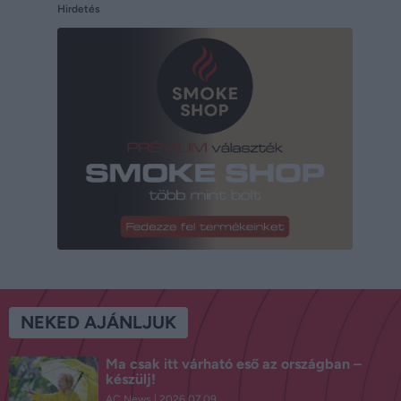
Hirdetés
NEKED AJÁNLJUK
Ma csak itt várható eső az országban –
készülj!
AC News
2026.07.09.