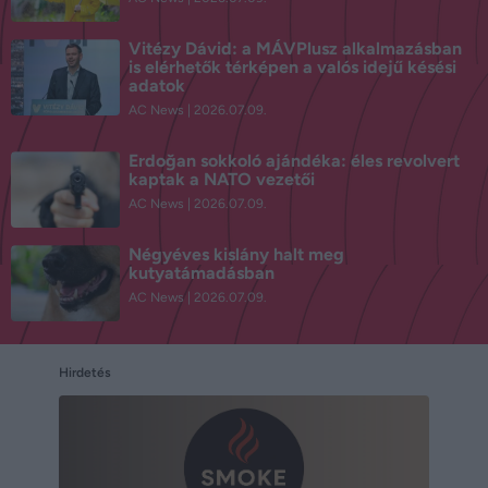
Vitézy Dávid: a MÁVPlusz alkalmazásban
is elérhetők térképen a valós idejű késési
adatok
AC News
2026.07.09.
Erdoğan sokkoló ajándéka: éles revolvert
kaptak a NATO vezetői
AC News
2026.07.09.
Négyéves kislány halt meg
kutyatámadásban
AC News
2026.07.09.
Hirdetés