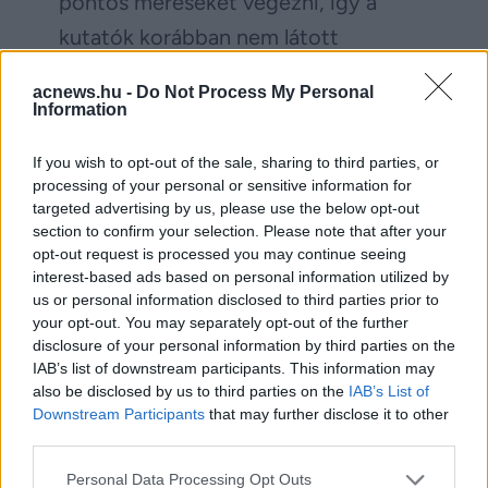
pontos méréseket végezni, így a
kutatók korábban nem látott
részletességgel követhetik nyomon a
acnews.hu -
Do Not Process My Personal
felszín változásait.
Information
If you wish to opt-out of the sale, sharing to third parties, or
Facebook
Twitter
processing of your personal or sensitive information for
targeted advertising by us, please use the below opt-out
section to confirm your selection. Please note that after your
Reddit
Telegram
opt-out request is processed you may continue seeing
interest-based ads based on personal information utilized by
Email
us or personal information disclosed to third parties prior to
your opt-out. You may separately opt-out of the further
Hirdetés
disclosure of your personal information by third parties on the
IAB’s list of downstream participants. This information may
also be disclosed by us to third parties on the
IAB’s List of
Downstream Participants
that may further disclose it to other
third parties.
Please note that this website/app uses one or more Google
Personal Data Processing Opt Outs