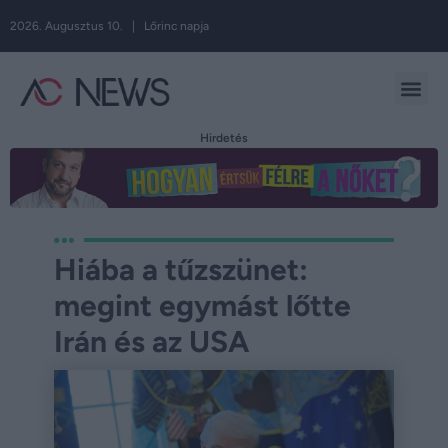
2026. Augusztus 10. | Lőrinc napja
Hirdetés
Hiába a tűzszünet:
megint egymást lőtte
Irán és az USA