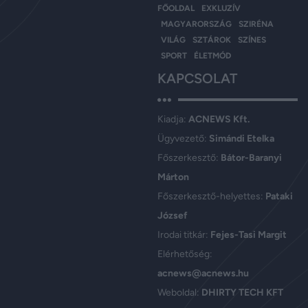
FŐOLDAL
EXKLUZÍV
MAGYARORSZÁG
SZIRÉNA
VILÁG
SZTÁROK
SZÍNES
SPORT
ÉLETMÓD
KAPCSOLAT
Kiadja:
ACNEWS Kft.
Ügyvezető:
Simándi Etelka
Főszerkesztő:
Bátor-Baranyi
Márton
Főszerkesztő-helyettes:
Pataki
József
Irodai titkár:
Fejes-Tasi Margit
Elérhetőség:
acnews@acnews.hu
Weboldal:
DHIRTY TECH KFT