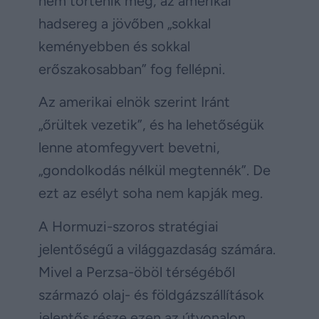
nem történik meg, az amerikai
hadsereg a jövőben „sokkal
keményebben és sokkal
erőszakosabban” fog fellépni.
Az amerikai elnök szerint Iránt
„őrültek vezetik”, és ha lehetőségük
lenne atomfegyvert bevetni,
„gondolkodás nélkül megtennék”. De
ezt az esélyt soha nem kapják meg.
A Hormuzi-szoros stratégiai
jelentőségű a világgazdaság számára.
Mivel a Perzsa-öböl térségéből
származó olaj- és földgázszállítások
jelentős része ezen az útvonalon