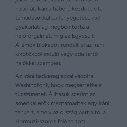
halad át. Irán a háború kezdete óta
támadásokkal és fenyegetésekkel
gyakorlatilag megbénította a
hajóforgalmat, míg az Egyesült
Államok blokádot rendelt el az iráni
kikötőkből induló vagy oda tartó
hajókkal szemben.
Az iráni hadsereg azzal vádolta
Washingtont, hogy megsértette a
tűzszünetet. Állításuk szerint az
amerikai erők megtámadtak egy iráni
tankert, amely az ország partjaitól a
Hormuzi-szoros felé tartott.