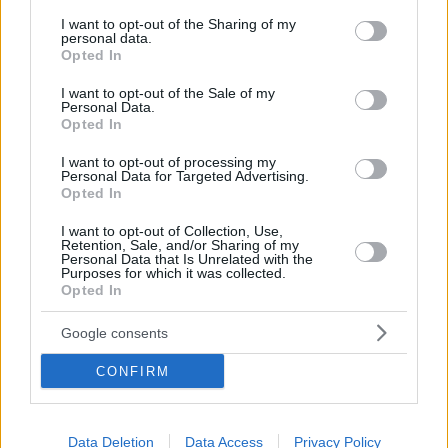
services and may gather and store information including but
magas. Donald Trump nemrég még
not limited to your visit or usage behaviour. You may click to
I want to opt-out of the Sharing of my
optimistán nyilatkozott arról, hogy
personal data.
grant or deny consent to Google and its third-party tags to
Opted In
use your data for below specified purposes in below Google
hamarosan megállapodás születhet
consent section.
I want to opt-out of the Sale of my
Teheránnal.
Personal Data.
Opted In
I want to opt-out of processing my
Facebook
Twitter
Personal Data for Targeted Advertising.
Opted In
Reddit
Telegram
I want to opt-out of Collection, Use,
Retention, Sale, and/or Sharing of my
Personal Data that Is Unrelated with the
Purposes for which it was collected.
Email
Opted In
Hirdetés
Google consents
CONFIRM
Data Deletion
Data Access
Privacy Policy