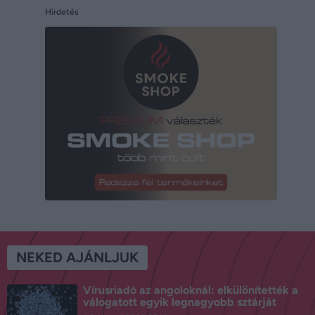
Hirdetés
NEKED AJÁNLJUK
Vírusriadó az angoloknál: elkülönítették a
válogatott egyik legnagyobb sztárját