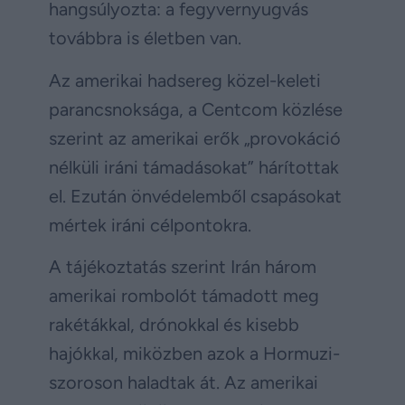
hangsúlyozta: a fegyvernyugvás
továbbra is életben van.
Az amerikai hadsereg közel-keleti
parancsnoksága, a Centcom közlése
szerint az amerikai erők „provokáció
nélküli iráni támadásokat” hárítottak
el. Ezután önvédelemből csapásokat
mértek iráni célpontokra.
A tájékoztatás szerint Irán három
amerikai rombolót támadott meg
rakétákkal, drónokkal és kisebb
hajókkal, miközben azok a Hormuzi-
szoroson haladtak át. Az amerikai