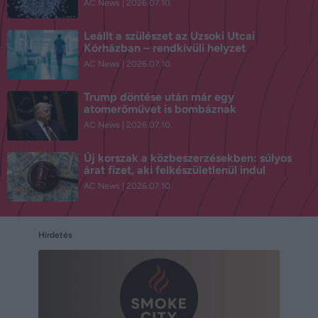
AC News
2026.07.10.
Leállt a szülészet az Uzsoki Utcai
Kórházban – rendkívüli helyzet
AC News
2026.07.10.
Trump döntése után már egy
atomerőművet is bombáznak
AC News
2026.07.10.
Új korszak a közbeszerzésekben: súlyos
árat fizet, aki felkészületlenül indul
AC News
2026.07.10.
Hirdetés