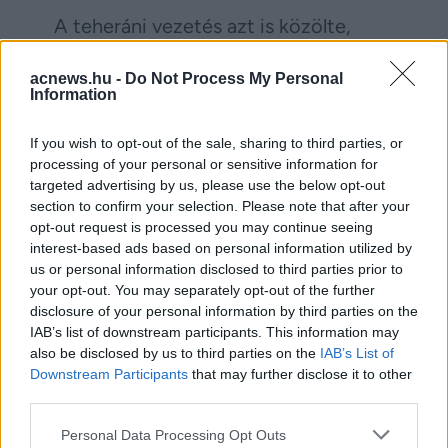
A teheráni vezetés azt is közölte,
hogy az USA „regionális országok
acnews.hu -
Do Not Process My Personal
támogatásával” légicsapásokat
Information
hajtott végre part menti civil
If you wish to opt-out of the sale, sharing to third parties, or
területek és a szorosban található
processing of your personal or sensitive information for
Kesm-sziget ellen. Az iráni hadsereg
targeted advertising by us, please use the below opt-out
section to confirm your selection. Please note that after your
szerint erre válaszul támadták meg az
opt-out request is processed you may continue seeing
amerikai hadihajókat a szoros keleti
interest-based ads based on personal information utilized by
us or personal information disclosed to third parties prior to
részén.
your opt-out. You may separately opt-out of the further
disclosure of your personal information by third parties on the
Bár az iráni konfliktusban már több
IAB’s list of downstream participants. This information may
also be disclosed by us to third parties on the
IAB’s List of
mint egy hónapja hivatalosan
Downstream Participants
that may further disclose it to other
tűzszünet van érvényben, a katonai
third parties.
feszültség továbbra is rendkívül
Please note that this website/app uses one or more Google
Personal Data Processing Opt Outs