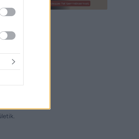
titkos
nden
dít el,
gzés, a
sted
letik.