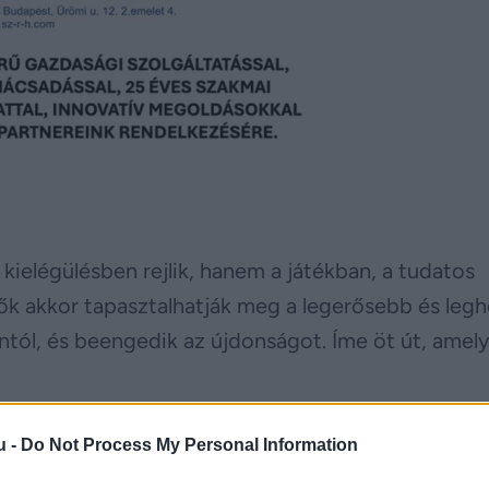
kielégülésben rejlik, hanem a játékban, a tudatos
 nők akkor tapasztalhatják meg a legerősebb és leg
ntól, és beengedik az újdonságot. Íme öt út, amely
u -
Do Not Process My Personal Information
at, hanem felépíti az izgalom ívét is. Mintha min