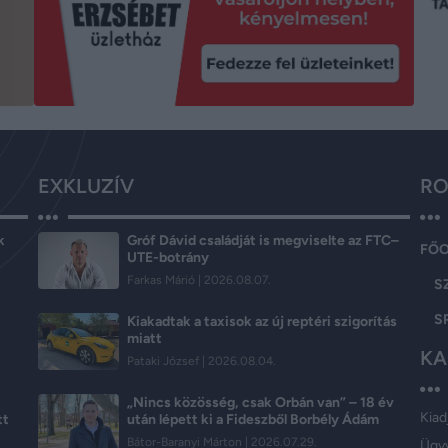
EXKLUZÍV
RO
k
Gróf Dávid családját is megviselte az FTC–
FŐ
UTE-botrány
Farkas Márió
2026.08.07.
S
S
Kiakadtak a taxisok az új reptéri szigorítás
miatt
KA
Pataki József
2026.08.04.
„Nincs közösség, csak Orbán van” – 18 év
Kiad
tt
után lépett ki a Fideszből Borbély Ádám
Bátor-Baranyi Márton
2026.07.29.
Ügy