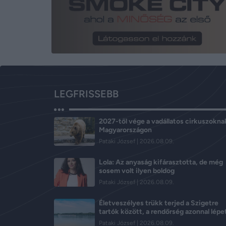
LEGFRISSEBB
2027-től vége a vadállatos cirkuszokna
Magyarországon
Pataki József
2026.08.09.
Lola: Az anyaság kifárasztotta, de még
sosem volt ilyen boldog
Pataki József
2026.08.09.
Életveszélyes trükk terjed a Szigetre
tartók között, a rendőrség azonnal lépe
Pataki József
2026.08.09.