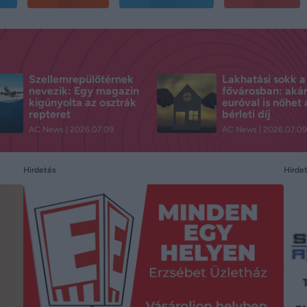
Szellemrepülőtérnek
Lakhatási sokk a
nevezik: Egy magazin
fővárosban: aká
kigúnyolta az osztrák
euróval is nőhet 
repteret
bérleti díj
AC News
2026.07.09.
AC News
2026.07.09
Hirde
Hirdetés