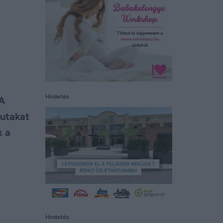
Hirdetés
 A
 utakat
k a
Hirdetés