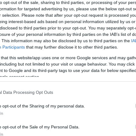
to opt-out of the sale, sharing to third parties, or processing of your per
den kilégzés pedig előkészítené a földrengésszerű
formation for targeted advertising by us, please use the below opt-out s
bb és intenzívebb orgazmushoz vezethet.
r selection. Please note that after your opt-out request is processed y
eing interest-based ads based on personal information utilized by us or
disclosed to third parties prior to your opt-out. You may separately opt-
losure of your personal information by third parties on the IAB’s list of
. This information may also be disclosed by us to third parties on the
IA
erősebben, amikor a megszokott dinamikát felcseré
Participants
that may further disclose it to other third parties.
tva – a kontraszt olyan rejtett idegvégződéseket s
 that this website/app uses one or more Google services and may gath
szex itt színházzá válik, ahol a meglepetés írja a
including but not limited to your visit or usage behaviour. You may click 
 to Google and its third-party tags to use your data for below specifi
ogle consent section.
l Data Processing Opt Outs
gállni, újra és újra – ez a módszer a feszültség h
o opt-out of the Sharing of my personal data.
r nem egyszerű csúcspont, hanem katartikus robban
In
ott élményt.
o opt-out of the Sale of my Personal Data.
In