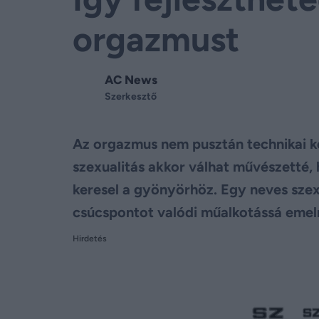
orgazmust
AC News
Szerkesztő
Az orgazmus nem pusztán technikai kér
szexualitás akkor válhat művészetté,
keresel a gyönyörhöz. Egy neves szex
csúcspontot valódi műalkotássá emeln
Hirdetés