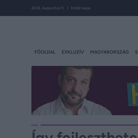
2026. Augusztus 9. | Emőd napja
FŐOLDAL
EXKLUZÍV
MAGYARORSZÁG
S
Így fejleszthet