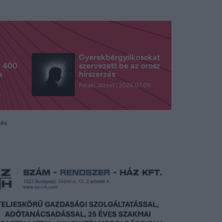
Gyerekbérgyilkosokat
r 400
szervezett be az orosz
a
hírszerzés
Pataki József
2026.07.09.
.
tés