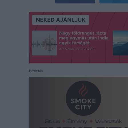
NEKED AJÁNLJUK
Négy földrengés rázta
meg egymás után India
egyik térségét
AC News
2026.07.09.
Hirdetés