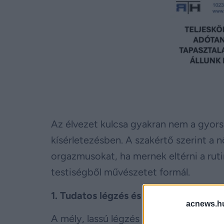
Az élvezet kulcsa gyakran nem a gyors 
kísérletezésben. A szakértő szerint a
orgazmusokat, ha mernek eltérni a ruti
testiségből művészetet formál.
1. Tudatos légzés és lassítás
acnews.h
A mély, lassú légzés nemcsak megnyugt