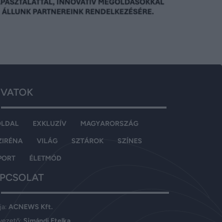
VATOK
OLDAL
EXKLUZÍV
MAGYARORSZÁG
ZIRÉNA
VILÁG
SZTÁROK
SZÍNES
PORT
ÉLETMÓD
PCSOLAT
ja:
ACNEWS Kft.
vezető:
Simándi Etelka