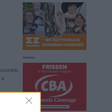
Hirdetés
hosszabb
 a
den