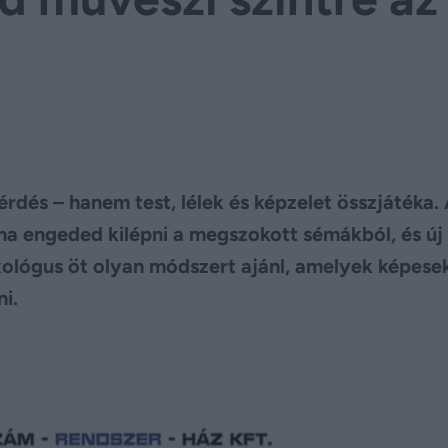
dés – hanem test, lélek és képzelet összjátéka.
 ha engeded kilépni a megszokott sémákból, és új
ológus öt olyan módszert ajánl, amelyek képese
i.