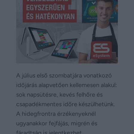
A július első szombatjára vonatkozó
időjárás alapvetően kellemesen alakul:
sok napsütésre, kevés felhőre és
csapadékmentes időre készülhetünk.
A hidegfrontra érzékenyeknél
ugyanakkor fejfájás, migrén és
fáradtság is jelentkezhet.