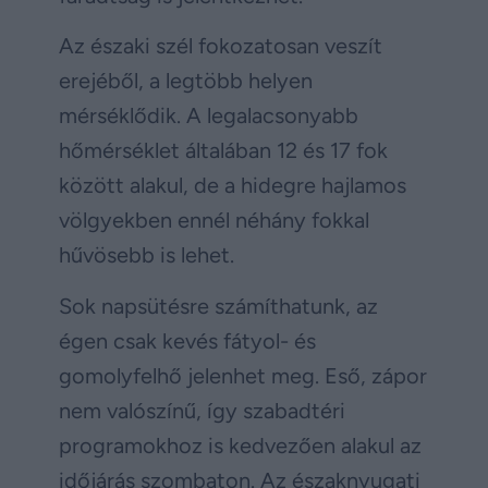
Az északi szél fokozatosan veszít
erejéből, a legtöbb helyen
mérséklődik. A legalacsonyabb
hőmérséklet általában 12 és 17 fok
között alakul, de a hidegre hajlamos
völgyekben ennél néhány fokkal
hűvösebb is lehet.
Sok napsütésre számíthatunk, az
égen csak kevés fátyol- és
gomolyfelhő jelenhet meg. Eső, zápor
nem valószínű, így szabadtéri
programokhoz is kedvezően alakul az
időjárás szombaton. Az északnyugati