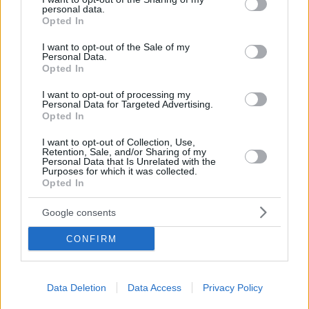
personal data.
grant or deny consent to Google and its third-party tags to
Opted In
use your data for below specified purposes in below Google
consent section.
I want to opt-out of the Sale of my
Personal Data.
Opted In
I want to opt-out of processing my
Personal Data for Targeted Advertising.
Opted In
I want to opt-out of Collection, Use,
Retention, Sale, and/or Sharing of my
Personal Data that Is Unrelated with the
Purposes for which it was collected.
Opted In
Hirdetés
Google consents
CONFIRM
Data Deletion
Data Access
Privacy Policy