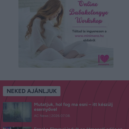
NEKED AJÁNLJUK
Mutatjuk, hol fog ma esni – itt készülj
esernyővel
AC News
2026.07.08.