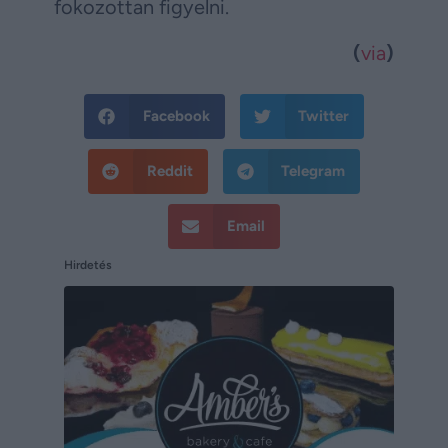
fokozottan figyelni.
(
via
)
Facebook
Twitter
Reddit
Telegram
Email
Hirdetés