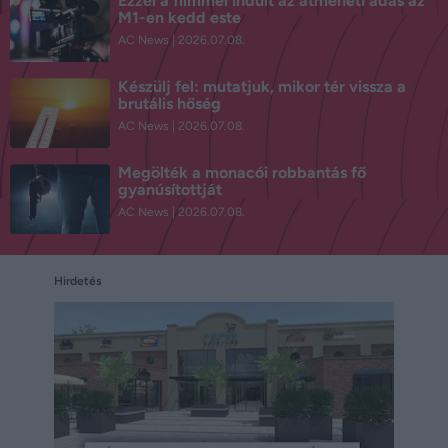
Ezzel a filmmel indult az átmeneti adás az
M1-en kedd este
AC News
2026.07.08.
Készülj fel: mutatjuk, mikor tér vissza a
brutális hőség
AC News
2026.07.08.
Megölték a monacói robbantás fő
gyanúsítottját
AC News
2026.07.08.
Hirdetés