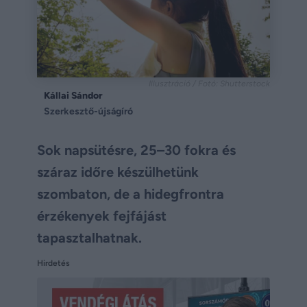
Illusztráció / Fotó: Shutterstock
Kállai Sándor
Szerkesztő-újságíró
Sok napsütésre, 25–30 fokra és
száraz időre készülhetünk
szombaton, de a hidegfrontra
érzékenyek fejfájást
tapasztalhatnak.
Hirdetés