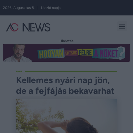
2026. Augusztus 8. | László napja
Hirdetés
Kellemes nyári nap jön,
de a fejfájás bekavarhat