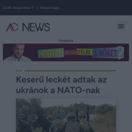
2026. Augusztus 7. | Ibolya napja
Hirdetés
Keserű leckét adtak az
ukránok a NATO-nak