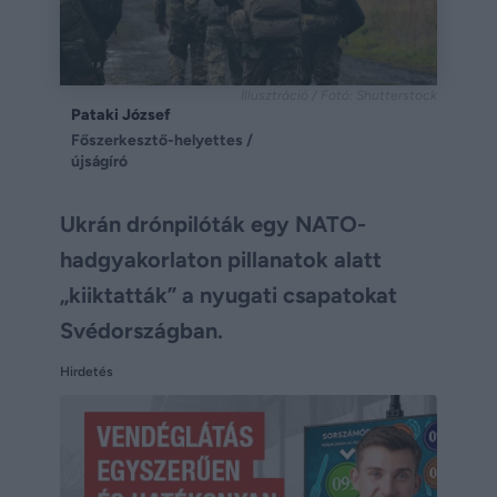
Illusztráció / Fotó: Shutterstock
Pataki József
Főszerkesztő-helyettes /
újságíró
Ukrán drónpilóták egy NATO-
hadgyakorlaton pillanatok alatt
„kiiktatták” a nyugati csapatokat
Svédországban.
Hirdetés