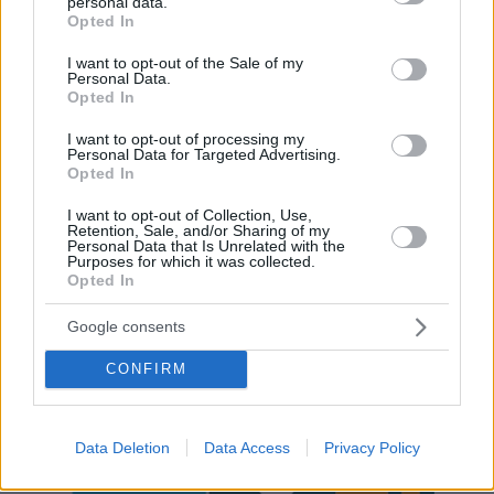
personal data.
grant or deny consent to Google and its third-party tags to
Opted In
use your data for below specified purposes in below Google
consent section.
I want to opt-out of the Sale of my
Personal Data.
Opted In
Hirdetés
I want to opt-out of processing my
Personal Data for Targeted Advertising.
Opted In
I want to opt-out of Collection, Use,
Retention, Sale, and/or Sharing of my
Personal Data that Is Unrelated with the
Purposes for which it was collected.
Opted In
Google consents
CONFIRM
Hirdetés
Data Deletion
Data Access
Privacy Policy