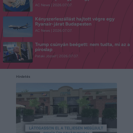
AC News
2026.07.07.
Kényszerleszállást hajtott végre egy
Ryanair-járat Budapesten
AC News
2026.07.07.
Trump csúnyán beégett: nem tudta, mi az a
piroslap
Pataki József
2026.07.07.
Hirdetés