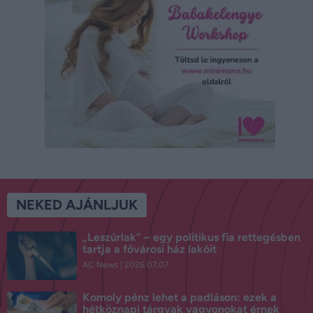
NEKED AJÁNLJUK
„Leszúrlak” – egy politikus fia rettegésben
tartja a fővárosi ház lakóit
AC News
2026.07.07.
Komoly pénz lehet a padláson: ezek a
hétköznapi tárgyak vagyonokat érnek