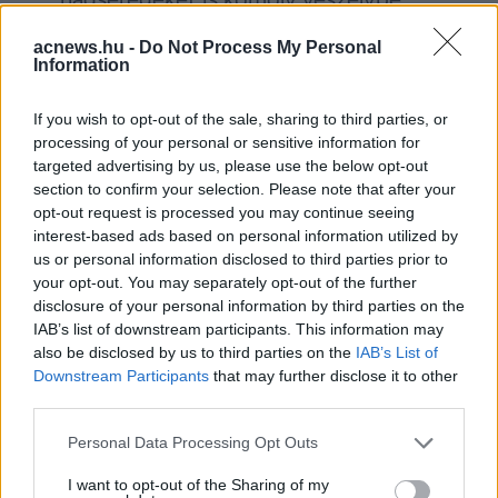
sodorhatnak.
acnews.hu -
Do Not Process My Personal
Information
Facebook
Twitter
If you wish to opt-out of the sale, sharing to third parties, or
processing of your personal or sensitive information for
Reddit
Telegram
targeted advertising by us, please use the below opt-out
section to confirm your selection. Please note that after your
opt-out request is processed you may continue seeing
Email
interest-based ads based on personal information utilized by
us or personal information disclosed to third parties prior to
Hirdetés
your opt-out. You may separately opt-out of the further
disclosure of your personal information by third parties on the
IAB’s list of downstream participants. This information may
also be disclosed by us to third parties on the
IAB’s List of
Downstream Participants
that may further disclose it to other
third parties.
Please note that this website/app uses one or more Google
Personal Data Processing Opt Outs
services and may gather and store information including but
not limited to your visit or usage behaviour. You may click to
I want to opt-out of the Sharing of my