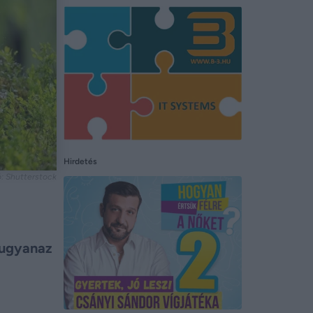
Hirdetés
tó: Shutterstock
 ugyanaz