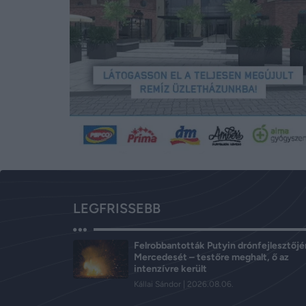
LEGFRISSEBB
Felrobbantották Putyin drónfejlesztőj
Mercedesét – testőre meghalt, ő az
intenzívre került
Kállai Sándor
2026.08.06.