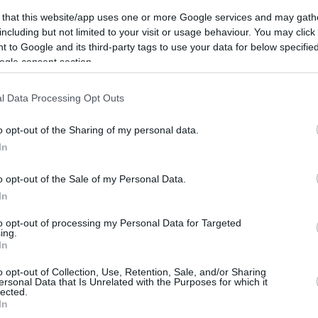
 that this website/app uses one or more Google services and may gath
külterületéről érkezett újabb észlelés. Az első ese
including but not limited to your visit or usage behaviour. You may click 
k alkalommal pedig a természetvédelmi őrszolgálat
 to Google and its third-party tags to use your data for below specifi
ogle consent section.
y mindkét esetben ugyanarról az egyedről van szó
l Data Processing Opt Outs
z állat szombat éjjel vagy a hajnali órákban járhat
o opt-out of the Sharing of my personal data.
lték.
In
rögzített medvét egy vadkamera Égerszög közeléb
o opt-out of the Sale of my Personal Data.
In
hogy a nagyragadozó továbbra is a környéken moz
to opt-out of processing my Personal Data for Targeted
, hogy a kijelölt útvonalakat használják, és fokozot
ing.
In
n.
o opt-out of Collection, Use, Retention, Sale, and/or Sharing
ersonal Data that Is Unrelated with the Purposes for which it
lected.
In