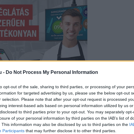
u -
Do Not Process My Personal Information
to opt-out of the sale, sharing to third parties, or processing of your per
formation for targeted advertising by us, please use the below opt-out s
r selection. Please note that after your opt-out request is processed y
barnamedvét észleltek az Aggteleki Nemzeti Park t
eing interest-based ads based on personal information utilized by us or
fokozott óvatosságra intik a kirándulókat és a k
disclosed to third parties prior to your opt-out. You may separately opt-
losure of your personal information by third parties on the IAB’s list of
. This information may also be disclosed by us to third parties on the
IA
Participants
that may further disclose it to other third parties.
asárnap a Szögliget és Bódvaszilas közötti erdős t