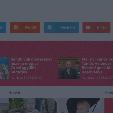
er
Reddit
Telegram
Email
Rendkívüli döntéseket
Már nyilvános S
hoz ma meg az
Tamás Velencei
Országgyűlés –
Bizottságnak kül
mutatjuk
beadványa
AC News
2026.07.07.
AC News
2026.07.07
Hirdetés
Hirde