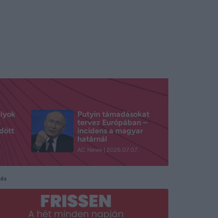
ulyok
Putyin támadásokat
tervez Európában –
dött
incidens a magyar
határnál
.
AC News
2026.07.07.
tés