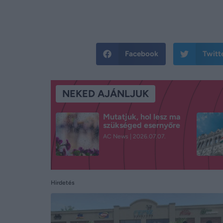
Facebook
Twitt
NEKED AJÁNLJUK
Mutatjuk, hol lesz ma
szükséged esernyőre
AC News
2026.07.07.
Hirdetés