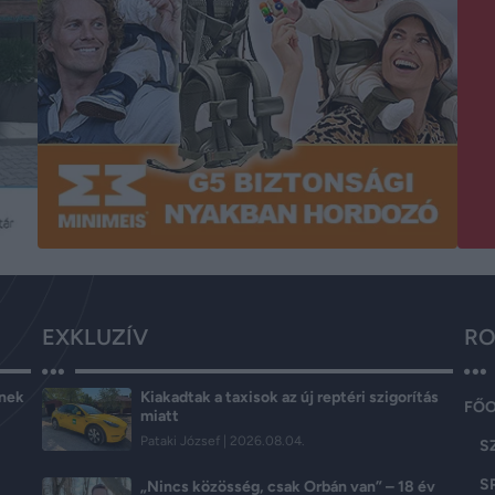
EXKLUZÍV
RO
ének
Kiakadtak a taxisok az új reptéri szigorítás
FŐ
miatt
Pataki József
2026.08.04.
S
S
„Nincs közösség, csak Orbán van” – 18 év