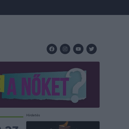
Hirdetés
 az