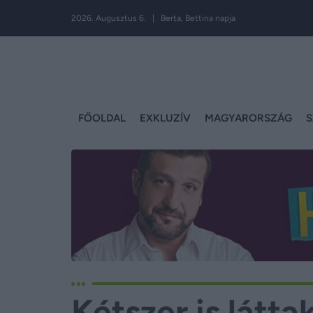
2026. Augusztus 6. | Berta, Bettina napja
FŐOLDAL
EXKLUZÍV
MAGYARORSZÁG
S
Kétszer is látt