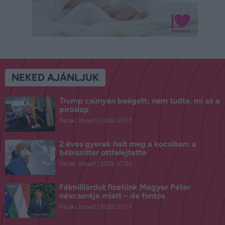
NEKED AJÁNLJUK
Trump csúnyán beégett: nem tudta, mi az a
piroslap
Pataki József
2026.07.07.
2 éves gyerek halt meg a kocsiban: a
bébiszitter ottfelejtette
Pataki József
2026.07.07.
Félmilliárdot fizetünk Magyar Péter
névcseréje miatt – de fontos
Pataki József
2026.07.07.