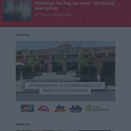
Mutatjuk, hol fog ma esni – itt készülj
esernyővel
AC News
2026.07.08.
Hirdetés
Hirdetés