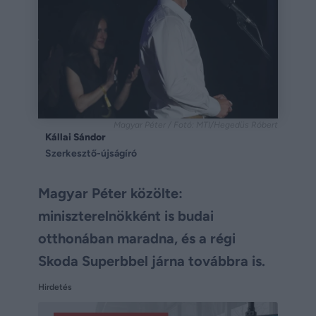
Magyar Péter / Fotó: MTI/Hegedüs Róbert
Kállai Sándor
Szerkesztő-újságíró
Magyar Péter közölte:
miniszterelnökként is budai
otthonában maradna, és a régi
Skoda Superbbel járna továbbra is.
Hirdetés