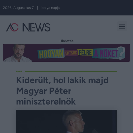
2026. Augusztus 7. | Ibolya napja
Hirdetés
Kiderült, hol lakik majd
Magyar Péter
miniszterelnök