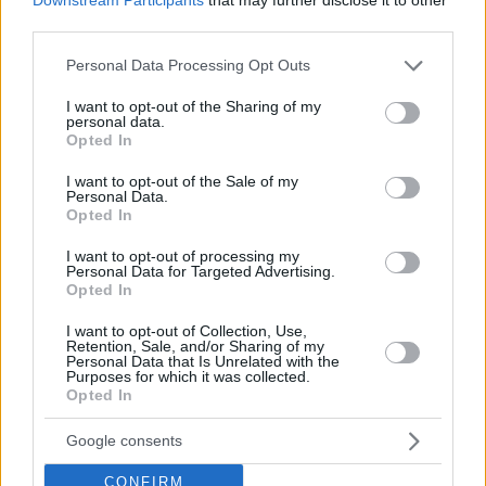
third parties.
Please note that this website/app uses one or more Google
Personal Data Processing Opt Outs
services and may gather and store information including but
not limited to your visit or usage behaviour. You may click to
I want to opt-out of the Sharing of my
personal data.
grant or deny consent to Google and its third-party tags to
Opted In
use your data for below specified purposes in below Google
consent section.
Hirdetés
I want to opt-out of the Sale of my
Personal Data.
Opted In
I want to opt-out of processing my
Personal Data for Targeted Advertising.
Opted In
I want to opt-out of Collection, Use,
Retention, Sale, and/or Sharing of my
Personal Data that Is Unrelated with the
Purposes for which it was collected.
Opted In
Google consents
CONFIRM