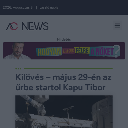
2026. Augusztus 8. | László napja
Hirdetés
Kilövés – május 29-én az
űrbe startol Kapu Tibor