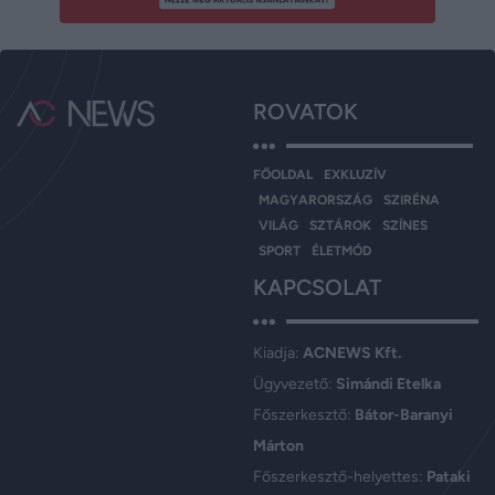
ROVATOK
FŐOLDAL
EXKLUZÍV
MAGYARORSZÁG
SZIRÉNA
VILÁG
SZTÁROK
SZÍNES
SPORT
ÉLETMÓD
KAPCSOLAT
Kiadja:
ACNEWS Kft.
Ügyvezető:
Simándi Etelka
Főszerkesztő:
Bátor-Baranyi
Márton
Főszerkesztő-helyettes:
Pataki