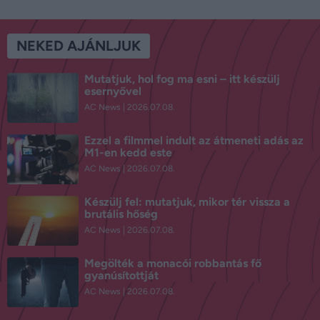
NEKED AJÁNLJUK
Mutatjuk, hol fog ma esni – itt készülj
esernyővel
AC News
2026.07.08.
Ezzel a filmmel indult az átmeneti adás az
M1-en kedd este
AC News
2026.07.08.
Készülj fel: mutatjuk, mikor tér vissza a
brutális hőség
AC News
2026.07.08.
Megölték a monacói robbantás fő
gyanúsítottját
AC News
2026.07.08.