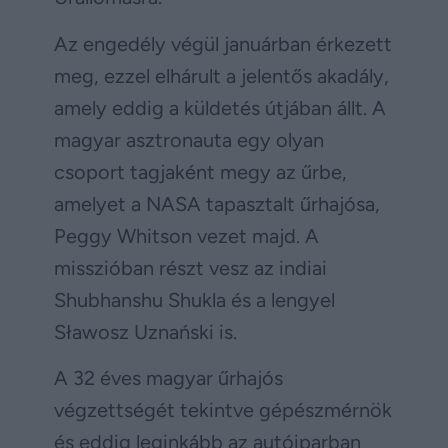
Az engedély végül januárban érkezett
meg, ezzel elhárult a jelentős akadály,
amely eddig a küldetés útjában állt. A
magyar asztronauta egy olyan
csoport tagjaként megy az űrbe,
amelyet a NASA tapasztalt űrhajósa,
Peggy Whitson vezet majd. A
misszióban részt vesz az indiai
Shubhanshu Shukla és a lengyel
Sławosz Uznański is.
A 32 éves magyar űrhajós
végzettségét tekintve gépészmérnök
és eddig leginkább az autóiparban