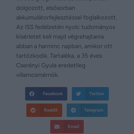
dolgozott, elsősorban
akkumulátorfejlesztéssel foglalkozott.
Az ISS fedélzetén nyolc tudományos
kísérletet kell majd végrehajtania
abban a harminc napban, amikor ott
tartózkodik. Tartaléka, a 35 éves
Cserényi Gyula eredetileg
villamosmérnök.
Facebook
Twitter
Reddit
Telegram
Email