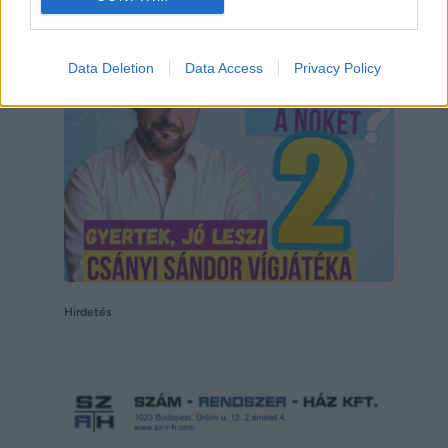
Hirdetés
Data Deletion
Data Access
Privacy Policy
Hirdetés