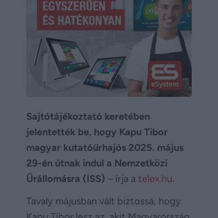
Sajtótájékoztató keretében
jelentették be, hogy Kapu Tibor
magyar kutatóűrhajós 2025. május
29-én útnak indul a Nemzetközi
Űrállomásra (ISS)
– írja a
telex.hu
.
Tavaly májusban vált biztossá, hogy
Kapu Tibor lesz az, akit Magyarország