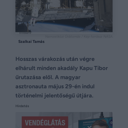
Nemzetközi Űrállomás / Kép forrása: NASA
Szalkai Tamás
Hosszas várakozás után végre
elhárult minden akadály Kapu Tibor
űrutazása elől. A magyar
asztronauta május 29-én indul
történelmi jelentőségű útjára.
Hirdetés