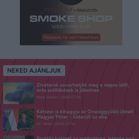
NEKED AJÁNLJUK
Zivatarok zavarhatják meg a napos időt,
erős széllökések is jöhetnek
Kállai Sándor
2026.07.06.
Kétszer is kihagyja az Országgyűlés ülését
Magyar Péter – kiderült az oka
AC News
2026.07.06.
Brutális baleset az autópályán: letépte egy