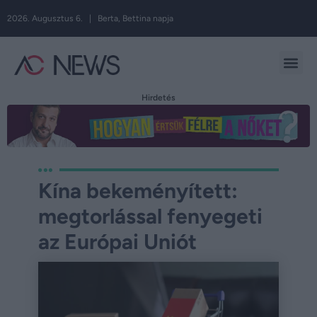
2026. Augusztus 6. | Berta, Bettina napja
Hirdetés
Kína bekeményített:
megtorlással fenyegeti
az Európai Uniót