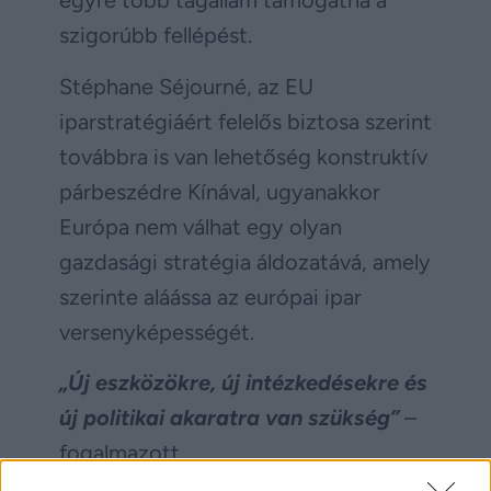
egyre több tagállam támogatná a
szigorúbb fellépést.
Stéphane Séjourné, az EU
iparstratégiáért felelős biztosa szerint
továbbra is van lehetőség konstruktív
párbeszédre Kínával, ugyanakkor
Európa nem válhat egy olyan
gazdasági stratégia áldozatává, amely
szerinte aláássa az európai ipar
versenyképességét.
„Új eszközökre, új intézkedésekre és
új politikai akaratra van szükség”
–
fogalmazott.