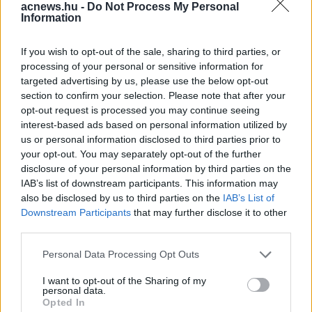
acnews.hu -
Do Not Process My Personal
Information
Facebook
Twitter
If you wish to opt-out of the sale, sharing to third parties, or
Reddit
Telegram
processing of your personal or sensitive information for
targeted advertising by us, please use the below opt-out
section to confirm your selection. Please note that after your
Email
opt-out request is processed you may continue seeing
Hirdetés
interest-based ads based on personal information utilized by
us or personal information disclosed to third parties prior to
your opt-out. You may separately opt-out of the further
disclosure of your personal information by third parties on the
IAB’s list of downstream participants. This information may
also be disclosed by us to third parties on the
IAB’s List of
Downstream Participants
that may further disclose it to other
third parties.
Please note that this website/app uses one or more Google
Personal Data Processing Opt Outs
services and may gather and store information including but
not limited to your visit or usage behaviour. You may click to
I want to opt-out of the Sharing of my
personal data.
grant or deny consent to Google and its third-party tags to
Opted In
use your data for below specified purposes in below Google