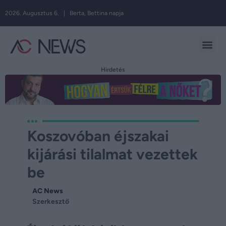
2026. Augusztus 6. | Berta, Bettina napja
Hirdetés
Koszovóban éjszakai
kijárási tilalmat vezettek
be
AC News
Szerkesztő