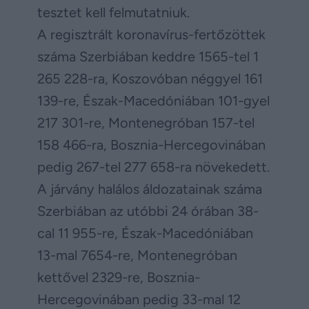
tesztet kell felmutatniuk.
A regisztrált koronavírus-fertőzöttek
száma Szerbiában keddre 1565-tel 1
265 228-ra, Koszovóban néggyel 161
139-re, Észak-Macedóniában 101-gyel
217 301-re, Montenegróban 157-tel
158 466-ra, Bosznia-Hercegovinában
pedig 267-tel 277 658-ra növekedett.
A járvány halálos áldozatainak száma
Szerbiában az utóbbi 24 órában 38-
cal 11 955-re, Észak-Macedóniában
13-mal 7654-re, Montenegróban
kettővel 2329-re, Bosznia-
Hercegovinában pedig 33-mal 12