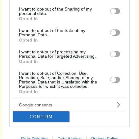
services and may gather and store information including but
Hirdetés
not limited to your visit or usage behaviour. You may click to
I want to opt-out of the Sharing of my
personal data.
grant or deny consent to Google and its third-party tags to
Opted In
use your data for below specified purposes in below Google
consent section.
I want to opt-out of the Sale of my
Personal Data.
Opted In
I want to opt-out of processing my
Personal Data for Targeted Advertising.
Opted In
I want to opt-out of Collection, Use,
Retention, Sale, and/or Sharing of my
Personal Data that Is Unrelated with the
Purposes for which it was collected.
Opted In
Hirdetés
Google consents
CONFIRM
Data Deletion
Data Access
Privacy Policy