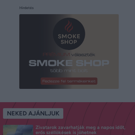
Hirdetés
NEKED AJÁNLJUK
Zivatarok zavarhatják meg a napos időt,
erős széllökések is jöhetnek