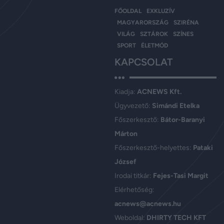
FŐOLDAL
EXKLUZÍV
MAGYARORSZÁG
SZIRÉNA
VILÁG
SZTÁROK
SZÍNES
SPORT
ÉLETMÓD
KAPCSOLAT
Kiadja:
ACNEWS Kft.
Ügyvezető:
Simándi Etelka
Főszerkesztő:
Bátor-Baranyi
Márton
Főszerkesztő-helyettes:
Pataki
József
Irodai titkár:
Fejes-Tasi Margit
Elérhetőség:
acnews@acnews.hu
Weboldal:
DHIRTY TECH KFT