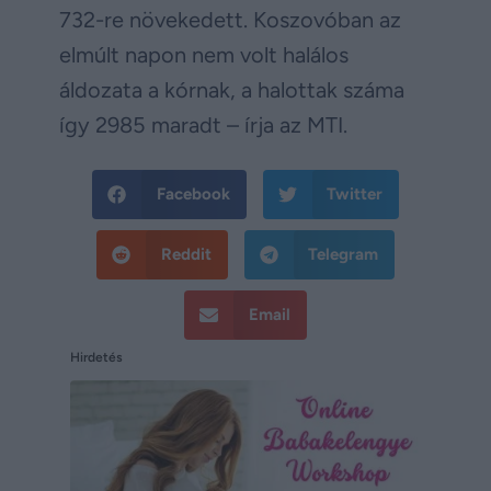
732-re növekedett. Koszovóban az
elmúlt napon nem volt halálos
áldozata a kórnak, a halottak száma
így 2985 maradt – írja az MTI.
Facebook
Twitter
Reddit
Telegram
Email
Hirdetés