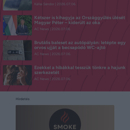
Kállai Sándor
2026.07.06.
Kétszer is kihagyja az Országgyűlés ülését
Magyar Péter – kiderült az oka
AC News
2026.07.06.
Brutális baleset az autópályán: letépte egy
orvos ujját a becsapódó WC-ajtó
AC News
2026.07.06.
Ezekkel a hibákkal tesszük tönkre a hajunk
szerkezetét
AC News
2026.07.06.
Hirdetés