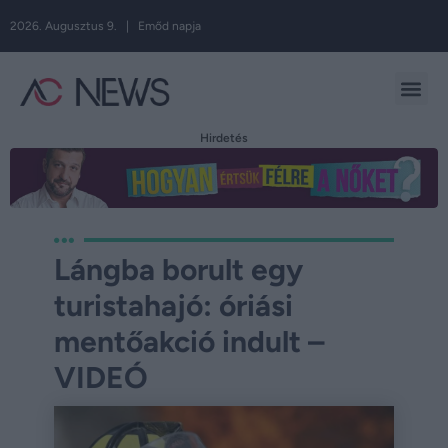
2026. Augusztus 9. | Emőd napja
Hirdetés
Lángba borult egy
turistahajó: óriási
mentőakció indult –
VIDEÓ