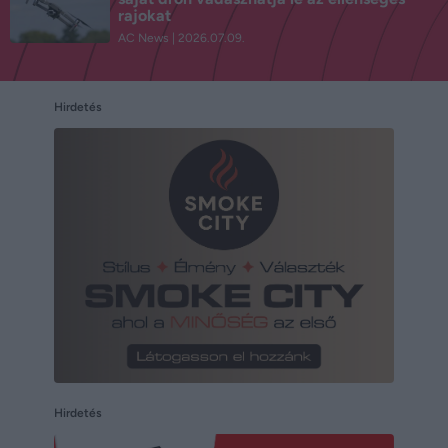
rajokat
AC News
2026.07.09.
Hirdetés
Hirdetés