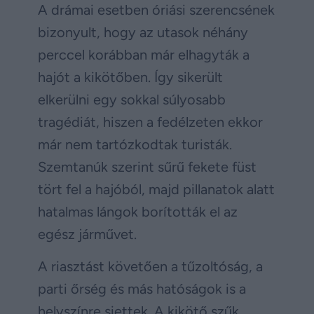
A drámai esetben óriási szerencsének
bizonyult, hogy az utasok néhány
perccel korábban már elhagyták a
hajót a kikötőben. Így sikerült
elkerülni egy sokkal súlyosabb
tragédiát, hiszen a fedélzeten ekkor
már nem tartózkodtak turisták.
Szemtanúk szerint sűrű fekete füst
tört fel a hajóból, majd pillanatok alatt
hatalmas lángok borították el az
egész járművet.
A riasztást követően a tűzoltóság, a
parti őrség és más hatóságok is a
helyszínre siettek. A kikötő szűk