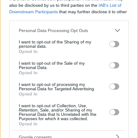
also be disclosed by us to third parties on the
IAB’s List of
Downstream Participants
that may further disclose it to other
third parties.
Please note that this website/app uses one or more Google
Personal Data Processing Opt Outs
services and may gather and store information including but
not limited to your visit or usage behaviour. You may click to
I want to opt-out of the Sharing of my
personal data.
grant or deny consent to Google and its third-party tags to
Opted In
use your data for below specified purposes in below Google
consent section.
I want to opt-out of the Sale of my
Hirdetés
Personal Data.
Opted In
I want to opt-out of processing my
Personal Data for Targeted Advertising.
Opted In
I want to opt-out of Collection, Use,
Retention, Sale, and/or Sharing of my
Personal Data that Is Unrelated with the
Purposes for which it was collected.
Opted In
Google consents