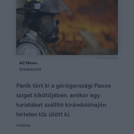
Fotó: pxhere
AC News
Szerkesztő
Pánik tört ki a görögországi Paxos
sziget kikötőjében, amikor egy
turistákat szállító kirándulóhajón
hirtelen tűz ütött ki.
Hirdetés