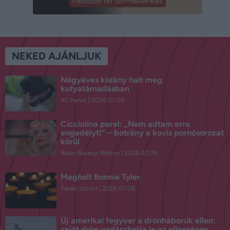
NEKED AJÁNLJUK
Négyéves kislány halt meg
kutyatámadásban
AC News
2026.07.09.
Cicciolina perel: „Nem adtam erre
engedélyt!” – botrány a kovis pornósorozat
körül
Bátor-Baranyi Márton
2026.07.09.
Meghalt Bonnie Tyler
Pataki József
2026.07.09.
Új amerikai fegyver a drónháborúk ellen:
saját drón vadászhatja le az ellenséges