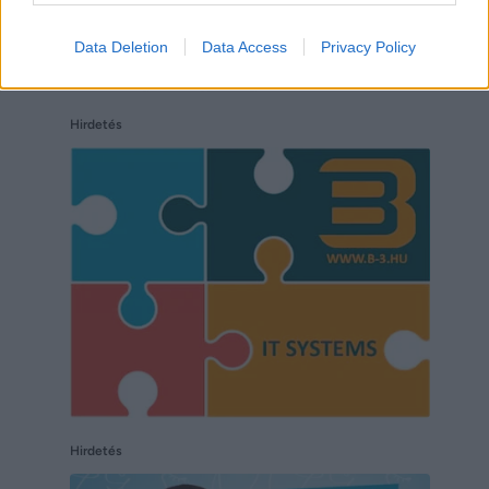
Data Deletion
Data Access
Privacy Policy
Hirdetés
Hirdetés