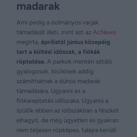
madarak
Ami pedig a dolmányos varjak
támadását illeti, mint azt az
AcNews
megírta,
áprilistól június közepéig
tart a költési időszak, a fiókák
röptetése.
A parkok mentén sétáló
gyalogosok, biciklisek addig
számíthatnak a dühös madarak
támadására. Ugyanis ez a
fiókareptetés időszaka. Ugyanis a
szülők ebben az időszakban a fészket
elhagyó, de még ügyetlen és gyakran
nem teljesen röpképes, talajra kerülő