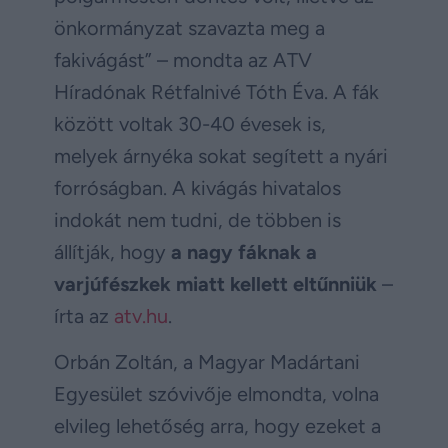
önkormányzat szavazta meg a
fakivágást” – mondta az ATV
Híradónak Rétfalnivé Tóth Éva. A fák
között voltak 30-40 évesek is,
melyek árnyéka sokat segített a nyári
forróságban. A kivágás hivatalos
indokát nem tudni, de többen is
állítják, hogy
a nagy fáknak a
varjúfészkek miatt kellett eltűnniük
–
írta az
atv.hu
.
Orbán Zoltán, a Magyar Madártani
Egyesület szóvivője elmondta, volna
elvileg lehetőség arra, hogy ezeket a