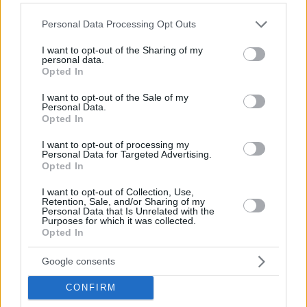
Please note that this website/app uses one or more Google
Personal Data Processing Opt Outs
services and may gather and store information including but
not limited to your visit or usage behaviour. You may click to
I want to opt-out of the Sharing of my
personal data.
grant or deny consent to Google and its third-party tags to
Opted In
use your data for below specified purposes in below Google
consent section.
I want to opt-out of the Sale of my
Personal Data.
Opted In
I want to opt-out of processing my
Personal Data for Targeted Advertising.
Opted In
Hirdetés
I want to opt-out of Collection, Use,
Retention, Sale, and/or Sharing of my
Personal Data that Is Unrelated with the
Purposes for which it was collected.
Opted In
Google consents
CONFIRM