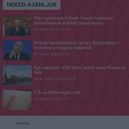
NEKED AJÁNLJUK
Már nyilvános Sulyok Tamás Velencei
Bizottságnak küldött beadványa
AC News
2026.07.07.
Putyin támadásokat tervez Európában –
incidens a magyar határnál
AC News
2026.07.07.
Égi csatatér: 400 drón indult meg Moszkva
felé
Pataki József
2026.07.07.
5,8-as földrengés volt
AC News
2026.07.07.
Hirdetés