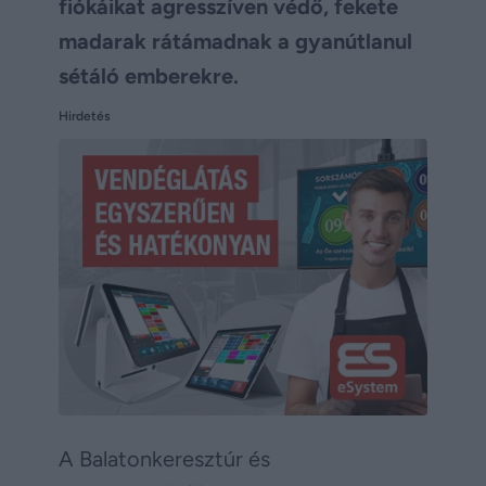
fiókáikat agresszíven védő, fekete
madarak rátámadnak a gyanútlanul
sétáló emberekre.
Hirdetés
A Balatonkeresztúr és