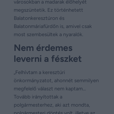
városokban a madarak élőhelyét
megszüntetik. Ez történhetett
Balatonkeresztúron és
Balatonmáriafürdőn is, amivel csak
most szembesültek a nyaralók.
Nem érdemes
leverni a fészket
„Felhívtam a keresztúri
önkormányzatot, ahonnét semmilyen
megfelelő választ nem kaptam…
Tovább irányítottak a
polgármesterhez, aki azt mondta,
polgármesteri döntés volt, illetve az