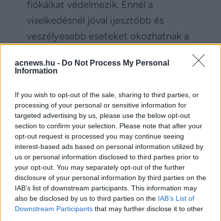
fiókáikat védelmezik. Ennél a
viselkedésnél jóval ijesztőbb és
veszélyesebb eseteket okozhatnak a
lakosság által otthon, illegálisan
acnews.hu -
Do Not Process My Personal
felnevelt, majd elengedett vagy
Information
elszabaduló varjúfélék, elsősorban
If you wish to opt-out of the sale, sharing to third parties, or
szintén a vetési varjak fiókái.
processing of your personal or sensitive information for
targeted advertising by us, please use the below opt-out
section to confirm your selection. Please note that after your
Facebook
Twitter
opt-out request is processed you may continue seeing
interest-based ads based on personal information utilized by
us or personal information disclosed to third parties prior to
Reddit
Telegram
your opt-out. You may separately opt-out of the further
disclosure of your personal information by third parties on the
Email
IAB’s list of downstream participants. This information may
also be disclosed by us to third parties on the
IAB’s List of
Hirdetés
Downstream Participants
that may further disclose it to other
third parties.