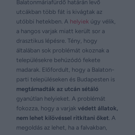
Balatonmáriafürdő határán levő
utcákban több fát is kivágtak az
utóbbi hetekben. A
helyiek
úgy vélik,
a hangos varjak miatt került sor a
drasztikus lépésre. Tény, hogy
általában sok problémát okoznak a
településekre behúzódó fekete
madarak. Előfordult, hogy a Balaton-
parti településeken és Budapesten is
megtámadták az utcán sétáló
gyanútlan helyieket. A problémát
fokozza, hogy a varjak
védett állatok,
nem lehet kilövéssel ritkítani őket
. A
megoldás az lehet, ha a falvakban,