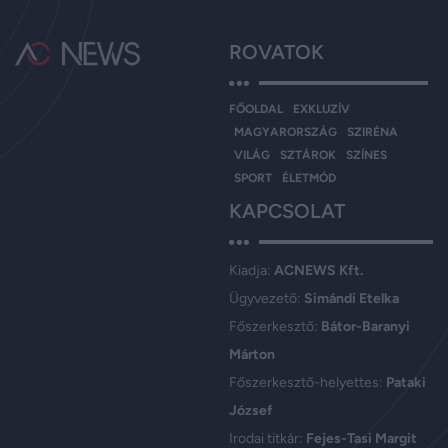
ROVATOK
FŐOLDAL
EXKLUZÍV
MAGYARORSZÁG
SZIRÉNA
VILÁG
SZTÁROK
SZÍNES
SPORT
ÉLETMÓD
KAPCSOLAT
Kiadja:
ACNEWS Kft.
Ügyvezető:
Simándi Etelka
Főszerkesztő:
Bátor-Baranyi
Márton
Főszerkesztő-helyettes:
Pataki
József
Irodai titkár:
Fejes-Tasi Margit