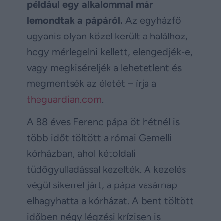
például egy alkalommal már
lemondtak a pápáról.
Az egyházfő
ugyanis olyan közel került a halálhoz,
hogy mérlegelni kellett, elengedjék-e,
vagy megkiséreljék a lehetetlent és
megmentsék az életét – írja a
theguardian.com
.
A 88 éves Ferenc pápa öt hétnél is
több időt töltött a római Gemelli
kórházban, ahol kétoldali
tüdőgyulladással kezelték. A kezelés
végül sikerrel járt, a pápa vasárnap
elhagyhatta a kórházat. A bent töltött
időben négy légzési krízisen is