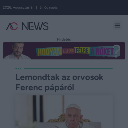
2026. Augusztus 9. | Emőd napja
Hirdetés
Lemondtak az orvosok
Ferenc pápáról