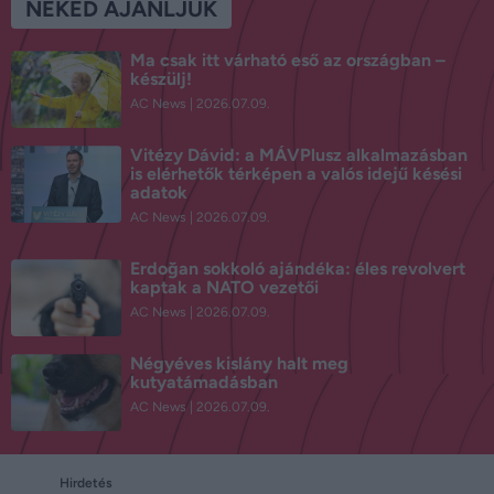
NEKED AJÁNLJUK
Ma csak itt várható eső az országban –
készülj!
AC News
2026.07.09.
Vitézy Dávid: a MÁVPlusz alkalmazásban
is elérhetők térképen a valós idejű késési
adatok
AC News
2026.07.09.
Erdoğan sokkoló ajándéka: éles revolvert
kaptak a NATO vezetői
AC News
2026.07.09.
Négyéves kislány halt meg
kutyatámadásban
AC News
2026.07.09.
Hirdetés