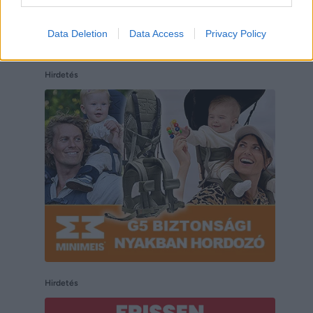
Data Deletion
Data Access
Privacy Policy
Hirdetés
Hirdetés