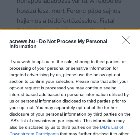
hónapos lábadozás vár rá. A felépülés
hosszú lesz, mert Ferenc pápa sajnos
hajlamos a tüdőfertőzésekre. Fiatal
felnőttként még Argentínában kapott
mellhártyagyulladást, emiatt pedig
acnews.hu -
Do Not Process My Personal
Information
egyik tüdejének egy részét műtéti
úton eltávolították.
If you wish to opt-out of the sale, sharing to third parties, or
processing of your personal or sensitive information for
targeted advertising by us, please use the below opt-out
Facebook
Twitter
section to confirm your selection. Please note that after your
opt-out request is processed you may continue seeing
interest-based ads based on personal information utilized by
Reddit
Telegram
us or personal information disclosed to third parties prior to
your opt-out. You may separately opt-out of the further
disclosure of your personal information by third parties on the
Email
IAB’s list of downstream participants. This information may
also be disclosed by us to third parties on the
IAB’s List of
Hirdetés
Downstream Participants
that may further disclose it to other