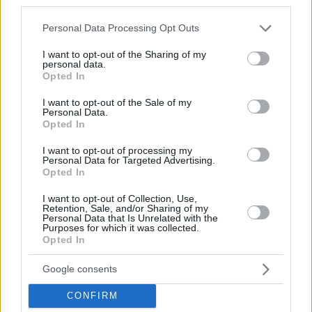
third parties.
Please note that this website/app uses one or more Google
Personal Data Processing Opt Outs
services and may gather and store information including but
not limited to your visit or usage behaviour. You may click to
I want to opt-out of the Sharing of my
personal data.
grant or deny consent to Google and its third-party tags to
Opted In
use your data for below specified purposes in below Google
consent section.
I want to opt-out of the Sale of my
Personal Data.
Opted In
I want to opt-out of processing my
Personal Data for Targeted Advertising.
Opted In
Hirdetés
I want to opt-out of Collection, Use,
Retention, Sale, and/or Sharing of my
Personal Data that Is Unrelated with the
Purposes for which it was collected.
Opted In
Google consents
CONFIRM