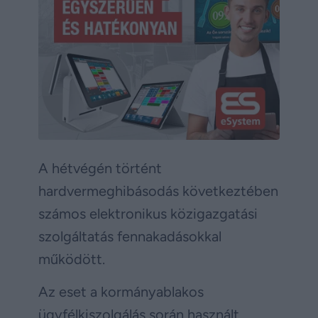
A hétvégén történt
hardvermeghibásodás következtében
számos elektronikus közigazgatási
szolgáltatás fennakadásokkal
működött.
Az eset a kormányablakos
ügyfélkiszolgálás során használt