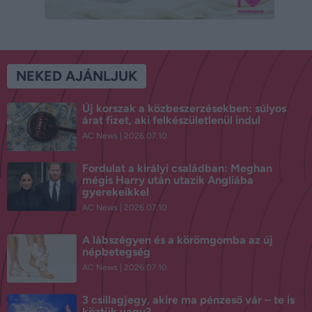
NEKED AJÁNLJUK
Új korszak a közbeszerzésekben: súlyos
árat fizet, aki felkészületlenül indul
AC News
2026.07.10.
Fordulat a királyi családban: Meghan
mégis Harry után utazik Angliába
gyerekeikkel
AC News
2026.07.10.
A lábszégyen és a körömgomba az új
népbetegség
AC News
2026.07.10.
3 csillagjegy, akire ma pénzeső vár – te is
köztük vagy?