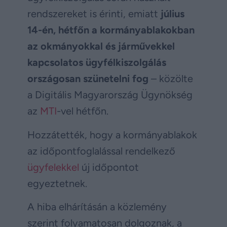
rendszereket is érinti, emiatt
július
14-én, hétfőn a kormányablakokban
az okmányokkal és járművekkel
kapcsolatos ügyfélkiszolgálás
országosan szünetelni fog
– közölte
a Digitális Magyarország Ügynökség
az
MTI
-vel hétfőn.
Hozzátették, hogy a kormányablakok
az időpontfoglalással rendelkező
ügyfelekkel
új időpontot
egyeztetnek.
A hiba elhárításán a közlemény
szerint folyamatosan dolgoznak, a