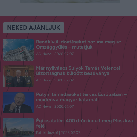
NEKED AJÁNLJUK
Rendkívüli döntéseket hoz ma meg az
Országgyűlés – mutatjuk
AC News
2026.07.07.
Már nyilvános Sulyok Tamás Velencei
Bizottságnak küldött beadványa
AC News
2026.07.07.
Putyin támadásokat tervez Európában –
incidens a magyar határnál
AC News
2026.07.07.
Égi csatatér: 400 drón indult meg Moszkva
felé
Pataki József
2026.07.07.