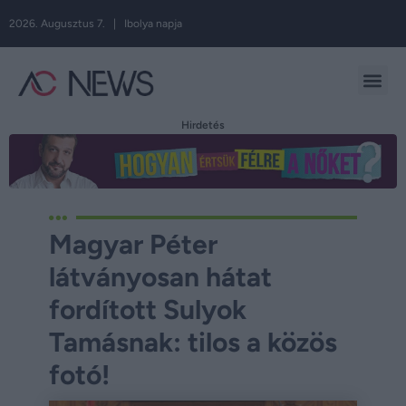
2026. Augusztus 7. | Ibolya napja
Hirdetés
Magyar Péter
látványosan hátat
fordított Sulyok
Tamásnak: tilos a közös
fotó!