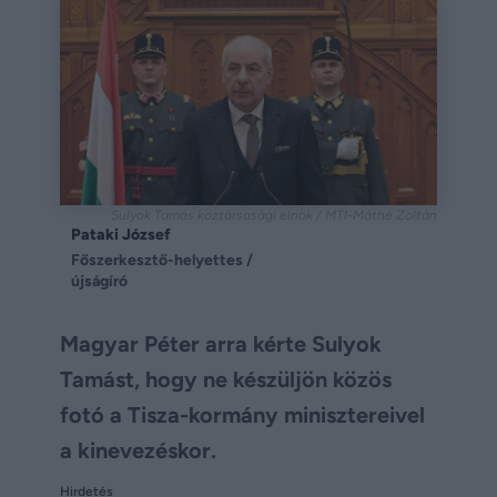
Sulyok Tamás köztársasági elnök / MTI-Máthé Zoltán
Pataki József
Főszerkesztő-helyettes /
újságíró
Magyar Péter arra kérte Sulyok
Tamást, hogy ne készüljön közös
fotó a Tisza-kormány minisztereivel
a kinevezéskor.
Hirdetés