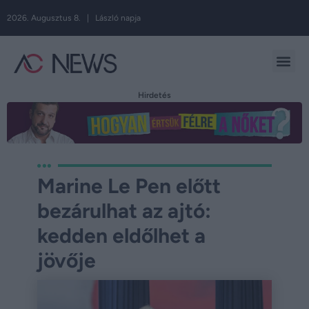
2026. Augusztus 8. | László napja
Hirdetés
Marine Le Pen előtt
bezárulhat az ajtó:
kedden eldőlhet a
jövője