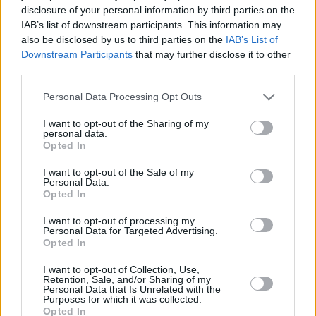
disclosure of your personal information by third parties on the
Hirdetés
IAB’s list of downstream participants. This information may
also be disclosed by us to third parties on the
IAB’s List of
Downstream Participants
that may further disclose it to other
third parties.
Please note that this website/app uses one or more Google
Personal Data Processing Opt Outs
services and may gather and store information including but
not limited to your visit or usage behaviour. You may click to
I want to opt-out of the Sharing of my
personal data.
grant or deny consent to Google and its third-party tags to
Opted In
use your data for below specified purposes in below Google
consent section.
I want to opt-out of the Sale of my
Personal Data.
Opted In
I want to opt-out of processing my
Hirdetés
Personal Data for Targeted Advertising.
Opted In
I want to opt-out of Collection, Use,
Retention, Sale, and/or Sharing of my
Personal Data that Is Unrelated with the
Purposes for which it was collected.
Opted In