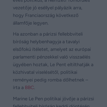
vezetője jó eséllyel pályázik arra,
hogy Franciaország következő
államfője legyen.
Ha azonban a párizsi fellebbviteli
bíróság helybenhagyja a tavalyi
elsőfokú ítéletet, amelyet az európai
parlamenti pénzekkel való visszaélés
ügyében hoztak, Le Pent eltilthatják a
közhivatal viselésétől, politikai
reményei pedig romba dőlhetnek –
írta a
BBC
.
Marine Le Pen politikai jövője a párizsi
fellebbviteli bíróság keddi döntésén