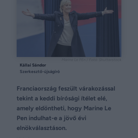
Marine Le PEn / Fotó: Shutterstock
Kállai Sándor
Szerkesztő-újságíró
Franciaország feszült várakozással
tekint a keddi bírósági ítélet elé,
amely eldöntheti, hogy Marine Le
Pen indulhat-e a jövő évi
elnökválasztáson.