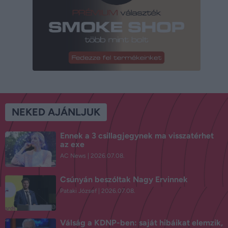
NEKED AJÁNLJUK
Ennek a 3 csillagjegynek ma visszatérhet
az exe
AC News
2026.07.08.
Csúnyán beszóltak Nagy Ervinnek
Pataki József
2026.07.08.
Válság a KDNP-ben: saját hibáikat elemzik,