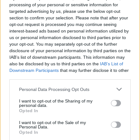
processing of your personal or sensitive information for
elegancia szinonimája.”
targeted advertising by us, please use the below opt-out
section to confirm your selection. Please note that after your
Giorgio Armani orvostanhallgatóból
opt-out request is processed you may continue seeing
interest-based ads based on personal information utilized by
lett a divat császára, az Inter Milan és
us or personal information disclosed to third parties prior to
az Olimpia Milano szenvedélyes
your opt-out. You may separately opt-out of the further
disclosure of your personal information by third parties on the
szurkolója, a Scuderia Ferrari
IAB’s list of downstream participants. This information may
partnere, és a világ egyik legnagyobb
also be disclosed by us to third parties on the
IAB’s List of
Downstream Participants
that may further disclose it to other
hatású kreatív zsenije.
third parties.
Please note that this website/app uses one or more Google
Personal Data Processing Opt Outs
Facebook
Twitter
services and may gather and store information including but
not limited to your visit or usage behaviour. You may click to
I want to opt-out of the Sharing of my
personal data.
grant or deny consent to Google and its third-party tags to
Reddit
Telegram
Opted In
use your data for below specified purposes in below Google
consent section.
I want to opt-out of the Sale of my
Personal Data.
Email
Opted In