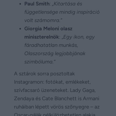
Paul Smith
:
„Kitartása és
függetlensége mindig inspiráció
volt számomra.”
Giorgia Meloni olasz
miniszterelnök
: „
Egy ikon, egy
fáradhatatlan munkás,
Olaszország legjobbjának
szimbóluma.”
A sztárok sorra posztoltak
Instagramon: fotókat, emlékeket,
szívfacsaró üzeneteket. Lady Gaga,
Zendaya és Cate Blanchett is Armani
ruháiban lépett vörös szőnyegre – az
Oscar-gálák nélkülözhetetlen alakja