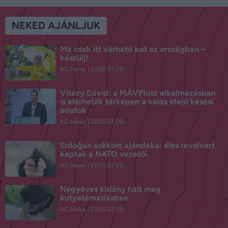
NEKED AJÁNLJUK
Ma csak itt várható eső az országban –
készülj!
AC News
2026.07.09.
Vitézy Dávid: a MÁVPlusz alkalmazásban
is elérhetők térképen a valós idejű késési
adatok
AC News
2026.07.09.
Erdoğan sokkoló ajándéka: éles revolvert
kaptak a NATO vezetői
AC News
2026.07.09.
Négyéves kislány halt meg
kutyatámadásban
AC News
2026.07.09.