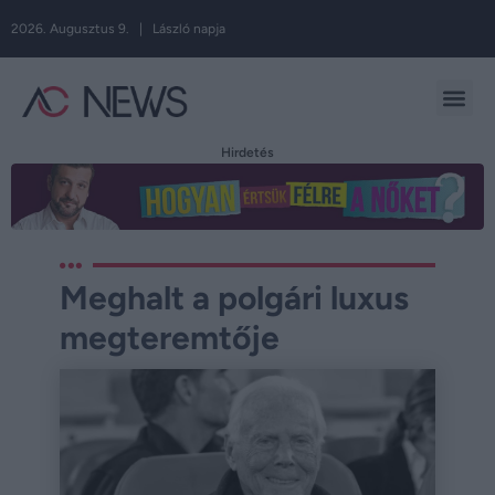
2026. Augusztus 9. | László napja
Hirdetés
Meghalt a polgári luxus
megteremtője