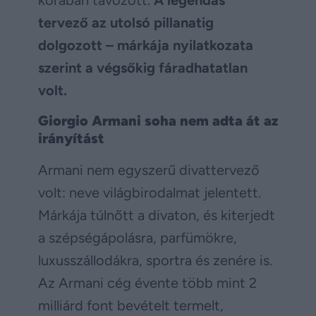
korában távozott.
A legendás
tervező az utolsó pillanatig
dolgozott – márkája nyilatkozata
szerint a végsőkig fáradhatatlan
volt.
Giorgio Armani soha nem adta át az
irányítást
Armani nem egyszerű divattervező
volt: neve világbirodalmat jelentett.
Márkája túlnőtt a divaton, és kiterjedt
a szépségápolásra, parfümökre,
luxusszállodákra, sportra és zenére is.
Az Armani cég évente több mint 2
milliárd font bevételt termelt,